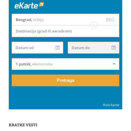
BEG
Beograd
,
Srbija
Destinacija (grad ili aerodrom)
Datum od
Datum do
1 putnik
,
ekonomska
Pretraga
Avio karte
KRATKE VESTI