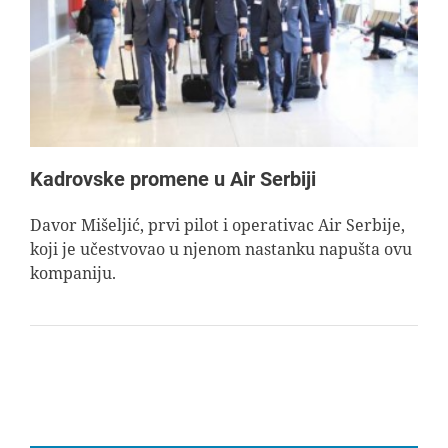
AVIOPEDIA
SPECIJAL
FOTO PRIČA
Kadrovske promene u Air Serbiji
TEMA
Davor Mišeljić, prvi pilot i operativac Air Serbije,
koji je učestvovao u njenom nastanku napušta ovu
kompaniju.
AGENT
Search
for: