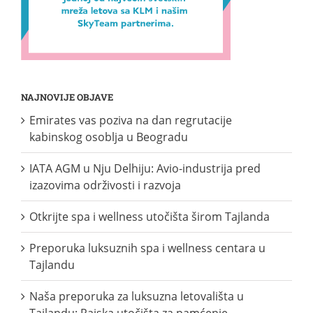
NAJNOVIJE OBJAVE
Emirates vas poziva na dan regrutacije
kabinskog osoblja u Beogradu
IATA AGM u Nju Delhiju: Avio-industrija pred
izazovima održivosti i razvoja
Otkrijte spa i wellness utočišta širom Tajlanda
Preporuka luksuznih spa i wellness centara u
Tajlandu
Naša preporuka za luksuzna letovališta u
Tajlandu: Rajska utočišta za pamćenje