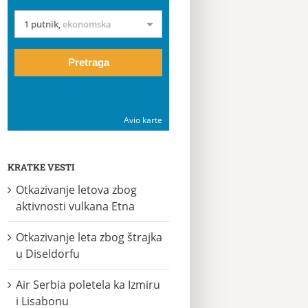
1 putnik
,
ekonomska
Pretraga
Avio karte
KRATKE VESTI
Otkazivanje letova zbog
aktivnosti vulkana Etna
Otkazivanje leta zbog štrajka
u Diseldorfu
Air Serbia poletela ka Izmiru
i Lisabonu