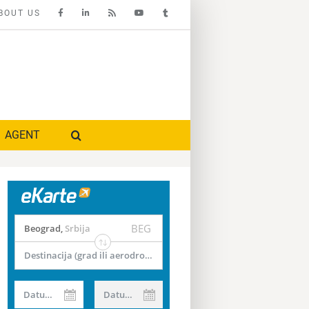
BOUT US
AGENT
BEG
Beograd
,
Srbija
Destinacija (grad ili aerodrom)
Datum od
Datum do