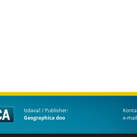
Izdavač / Publisher:
Konta
Geographica doo
e-mail