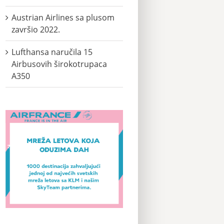
Austrian Airlines sa plusom
završio 2022.
Lufthansa naručila 15
Airbusovih širokotrupaca
A350