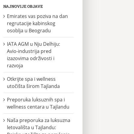
NAJNOVIJE OBJAVE
Emirates vas poziva na dan
regrutacije kabinskog
osoblja u Beogradu
IATA AGM u Nju Delhiju:
Avio-industrija pred
izazovima održivosti i
razvoja
Otkrijte spa i wellness
utočišta širom Tajlanda
Preporuka luksuznih spa i
wellness centara u Tajlandu
Naša preporuka za luksuzna
letovališta u Tajlandu: