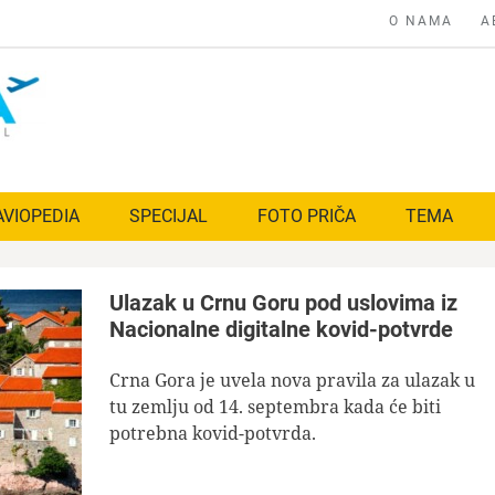
O NAMA
A
AVIOPEDIA
SPECIJAL
FOTO PRIČA
TEMA
Ulazak u Crnu Goru pod uslovima iz
Nacionalne digitalne kovid-potvrde
Crna Gora je uvela nova pravila za ulazak u
tu zemlju od 14. septembra kada će biti
potrebna kovid-potvrda.