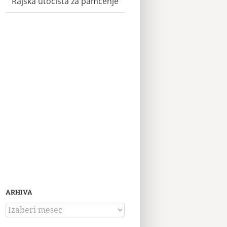
Rajska utočišta za pamćenje
ARHIVA
ARHIVA