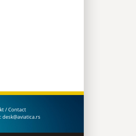
kt / Contact
: desk@aviatica.rs