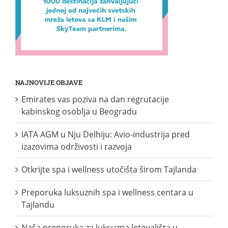
NAJNOVIJE OBJAVE
Emirates vas poziva na dan regrutacije
kabinskog osoblja u Beogradu
IATA AGM u Nju Delhiju: Avio-industrija pred
izazovima održivosti i razvoja
Otkrijte spa i wellness utočišta širom Tajlanda
Preporuka luksuznih spa i wellness centara u
Tajlandu
Naša preporuka za luksuzna letovališta u