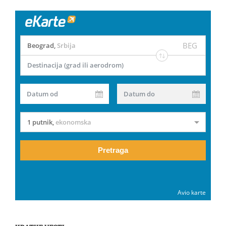
BEG
Beograd
,
Srbija
Destinacija (grad ili aerodrom)
Datum od
Datum do
1 putnik
,
ekonomska
Pretraga
Avio karte