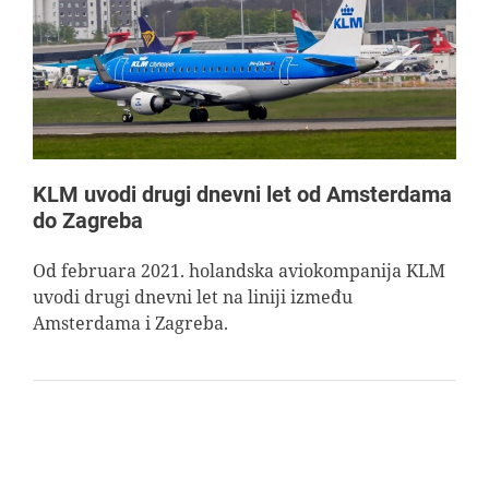
AVIOPEDIA
SPECIJAL
FOTO PRIČA
KLM uvodi drugi dnevni let od Amsterdama
do Zagreba
TEMA
Od februara 2021. holandska aviokompanija KLM
uvodi drugi dnevni let na liniji između
AGENT
Amsterdama i Zagreba.
Search
for: