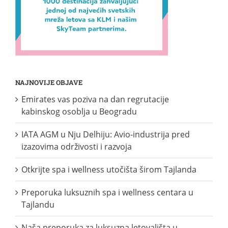
NAJNOVIJE OBJAVE
Emirates vas poziva na dan regrutacije
kabinskog osoblja u Beogradu
IATA AGM u Nju Delhiju: Avio-industrija pred
izazovima održivosti i razvoja
Otkrijte spa i wellness utočišta širom Tajlanda
Preporuka luksuznih spa i wellness centara u
Tajlandu
Naša preporuka za luksuzna letovališta u