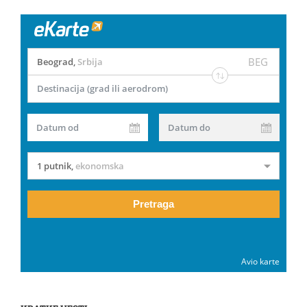
BEG
Beograd
,
Srbija
Destinacija (grad ili aerodrom)
Datum od
Datum do
1 putnik
,
ekonomska
Pretraga
Avio karte