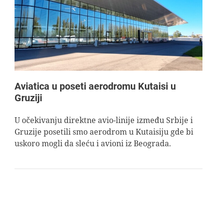
AVIOPEDIA
SPECIJAL
FOTO PRIČA
Aviatica u poseti aerodromu Kutaisi u
Gruziji
TEMA
U očekivanju direktne avio-linije između Srbije i
Gruzije posetili smo aerodrom u Kutaisiju gde bi
AGENT
uskoro mogli da sleću i avioni iz Beograda.
Search
for: