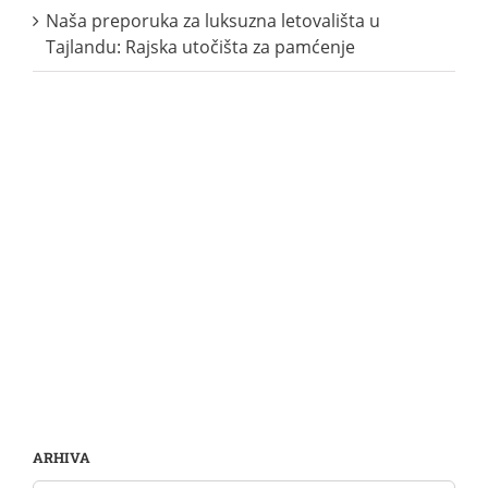
Naša preporuka za luksuzna letovališta u
Tajlandu: Rajska utočišta za pamćenje
ARHIVA