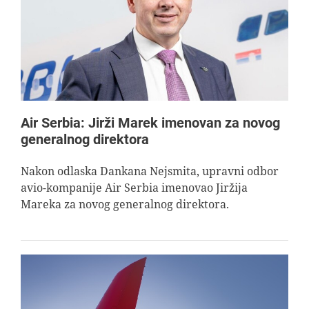
AVIOPEDIA
SPECIJAL
FOTO PRIČA
Air Serbia: Jirži Marek imenovan za novog
generalnog direktora
TEMA
Nakon odlaska Dankana Nejsmita, upravni odbor
avio-kompanije Air Serbia imenovao Jiržija
AGENT
Mareka za novog generalnog direktora.
Search
for: