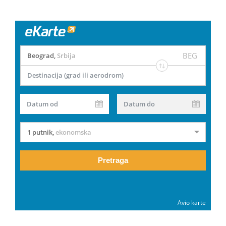
BEG
Beograd
,
Srbija
Destinacija (grad ili aerodrom)
Datum od
Datum do
1 putnik
,
ekonomska
Pretraga
Avio karte