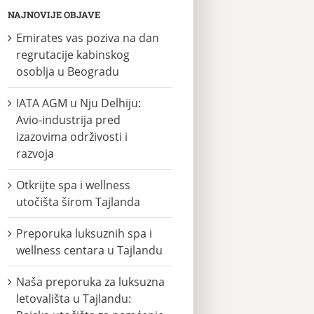
NAJNOVIJE OBJAVE
Emirates vas poziva na dan
regrutacije kabinskog
osoblja u Beogradu
IATA AGM u Nju Delhiju:
Avio-industrija pred
izazovima održivosti i
razvoja
Otkrijte spa i wellness
utočišta širom Tajlanda
Preporuka luksuznih spa i
wellness centara u Tajlandu
Naša preporuka za luksuzna
letovališta u Tajlandu: