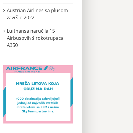
Austrian Airlines sa plusom
završio 2022.
Lufthansa naručila 15
Airbusovih širokotrupaca
A350