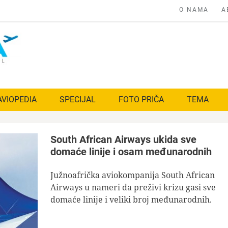
O NAMA
A
AVIOPEDIA
SPECIJAL
FOTO PRIČA
TEMA
South African Airways ukida sve
domaće linije i osam međunarodnih
Južnoafrička aviokompanija South African
Airways u nameri da preživi krizu gasi sve
domaće linije i veliki broj međunarodnih.