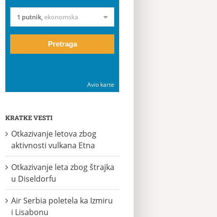
1 putnik
,
ekonomska
Pretraga
Avio karte
KRATKE VESTI
Otkazivanje letova zbog
aktivnosti vulkana Etna
Otkazivanje leta zbog štrajka
u Diseldorfu
Air Serbia poletela ka Izmiru
i Lisabonu