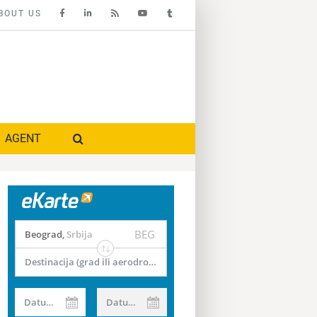
BOUT US
AGENT
BEG
Beograd
,
Srbija
Destinacija (grad ili aerodrom)
Datum od
Datum do