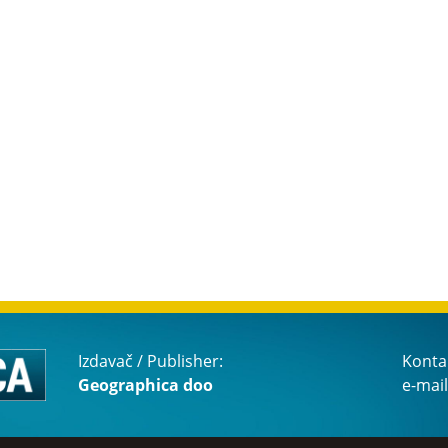
Izdavač / Publisher:
Konta
Geographica doo
e-mail