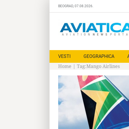
Skip
BEOGRAD, 07.08.2026.
to
content
VESTI
GEOGRAPHICA
Home
|
Tag:
Mango Airlines