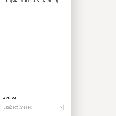
Rajska utočišta za pamćenje
ARHIVA
ARHIVA