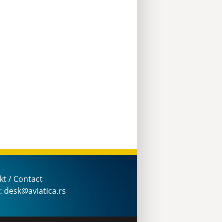
kt / Contact
: desk@aviatica.rs