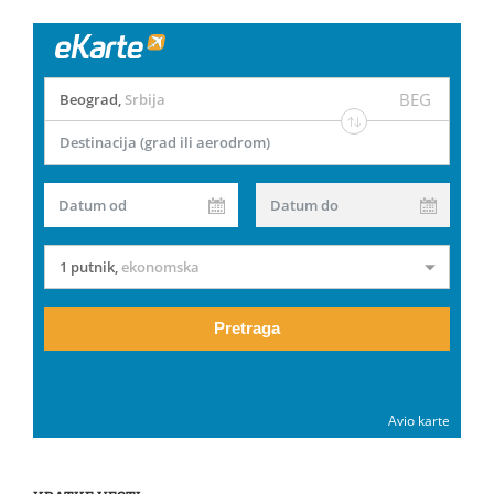
BEG
Beograd
,
Srbija
Destinacija (grad ili aerodrom)
Datum od
Datum do
1 putnik
,
ekonomska
Pretraga
Avio karte