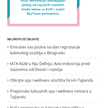
NAJNOVIJE OBJAVE
Emirates vas poziva na dan regrutacije
kabinskog osoblja u Beogradu
IATA AGM u Nju Delhiju: Avio-industrija pred
izazovima održivosti i razvoja
Otkrijte spa i wellness utočišta širom Tajlanda
Preporuka luksuznih spa i wellness centara u
Tajlandu
Naša preporuka za luksuzna letovališta u