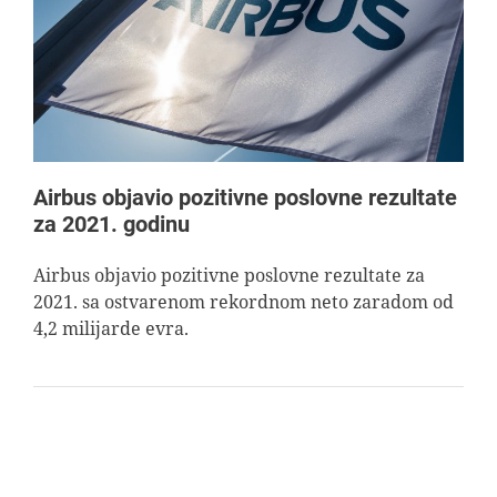
AVIOPEDIA
SPECIJAL
FOTO PRIČA
Airbus objavio pozitivne poslovne rezultate
za 2021. godinu
TEMA
Airbus objavio pozitivne poslovne rezultate za
2021. sa ostvarenom rekordnom neto zaradom od
AGENT
4,2 milijarde evra.
Search
for: