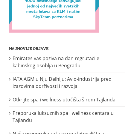
NAJNOVIJE OBJAVE
Emirates vas poziva na dan regrutacije
kabinskog osoblja u Beogradu
IATA AGM u Nju Delhiju: Avio-industrija pred
izazovima održivosti i razvoja
Otkrijte spa i wellness utočišta širom Tajlanda
Preporuka luksuznih spa i wellness centara u
Tajlandu
Naša preporuka za luksuzna letovališta u