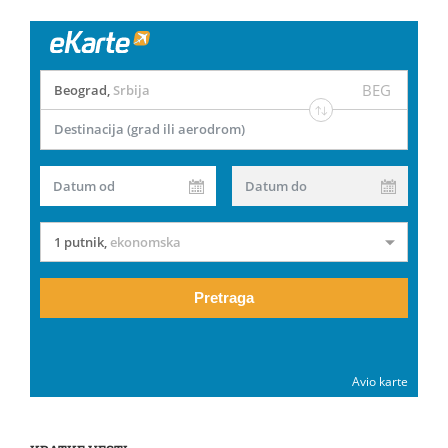
BEG
Beograd
,
Srbija
Destinacija (grad ili aerodrom)
Datum od
Datum do
1 putnik
,
ekonomska
Pretraga
Avio karte