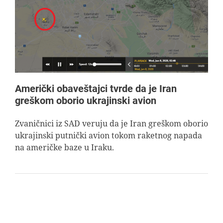
AVIOPEDIA
SPECIJAL
FOTO PRIČA
Američki obaveštajci tvrde da je Iran
greškom oborio ukrajinski avion
TEMA
Zvaničnici iz SAD veruju da je Iran greškom oborio
ukrajinski putnički avion tokom raketnog napada
AGENT
na američke baze u Iraku.
Search
for: