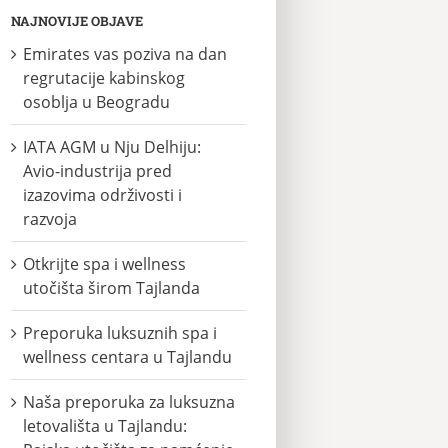
NAJNOVIJE OBJAVE
Emirates vas poziva na dan
regrutacije kabinskog
osoblja u Beogradu
IATA AGM u Nju Delhiju:
Avio-industrija pred
izazovima održivosti i
razvoja
Otkrijte spa i wellness
utočišta širom Tajlanda
Preporuka luksuznih spa i
wellness centara u Tajlandu
Naša preporuka za luksuzna
letovališta u Tajlandu: