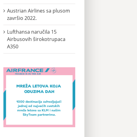
Austrian Airlines sa plusom
završio 2022.
Lufthansa naručila 15
Airbusovih širokotrupaca
A350