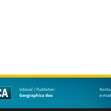
Izdavač / Publisher:
Konta
Geographica doo
e-mail