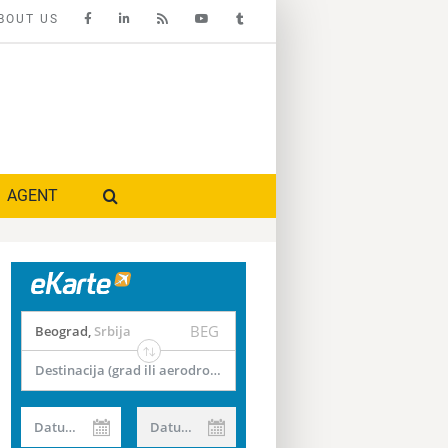
BOUT US
AGENT
BEG
Beograd
,
Srbija
Destinacija (grad ili aerodrom)
Datum od
Datum do