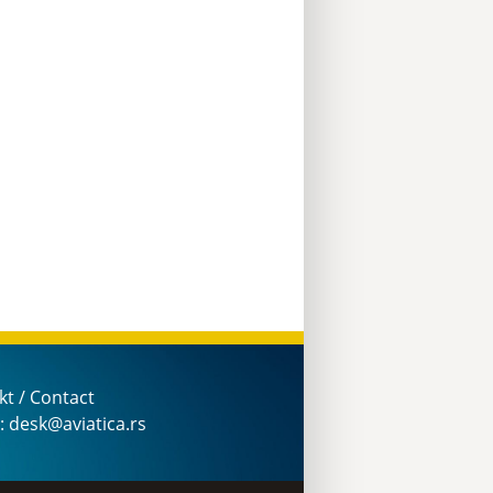
kt / Contact
: desk@aviatica.rs