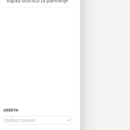
Rajska utočišta za pamćenje
ARHIVA
ARHIVA