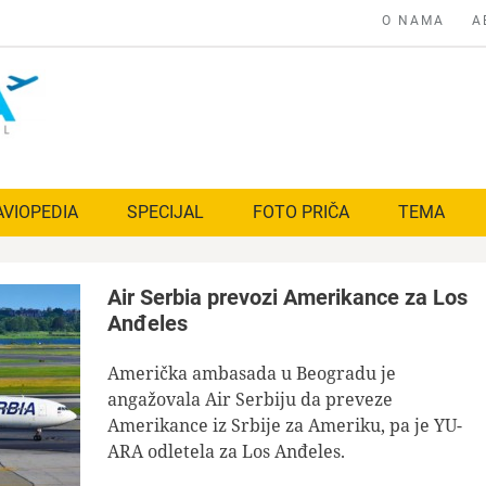
O NAMA
A
AVIOPEDIA
SPECIJAL
FOTO PRIČA
TEMA
Air Serbia prevozi Amerikance za Los
Anđeles
Američka ambasada u Beogradu je
angažovala Air Serbiju da preveze
Amerikance iz Srbije za Ameriku, pa je YU-
ARA odletela za Los Anđeles.