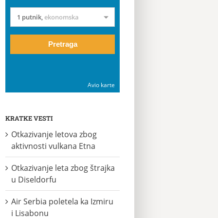
1 putnik
,
ekonomska
Pretraga
Avio karte
KRATKE VESTI
Otkazivanje letova zbog
aktivnosti vulkana Etna
Otkazivanje leta zbog štrajka
u Diseldorfu
Air Serbia poletela ka Izmiru
i Lisabonu