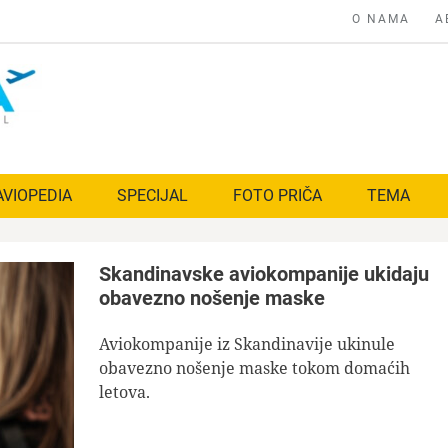
O NAMA
A
AVIOPEDIA
SPECIJAL
FOTO PRIČA
TEMA
Skandinavske aviokompanije ukidaju
obavezno nošenje maske
Aviokompanije iz Skandinavije ukinule
obavezno nošenje maske tokom domaćih
letova.