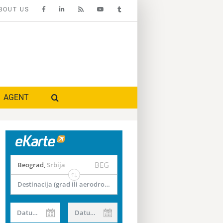
BOUT US
AGENT
BEG
Beograd
,
Srbija
Destinacija (grad ili aerodrom)
Datum od
Datum do