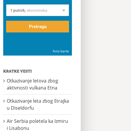
1 putnik
,
ekonomska
Pretraga
Avio karte
KRATKE VESTI
Otkazivanje letova zbog
aktivnosti vulkana Etna
Otkazivanje leta zbog štrajka
u Diseldorfu
Air Serbia poletela ka Izmiru
i Lisabonu