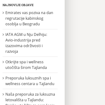
NAJNOVIJE OBJAVE
Emirates vas poziva na dan
regrutacije kabinskog
osoblja u Beogradu
IATA AGM u Nju Delhiju:
Avio-industrija pred
izazovima održivosti i
razvoja
Otkrijte spa i wellness
utočišta širom Tajlanda
Preporuka luksuznih spa i
wellness centara u Tajlandu
Naša preporuka za luksuzna
letovališta u Tajlandu: