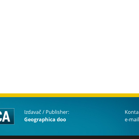
Izdavač / Publisher:
Konta
Geographica doo
e-mail