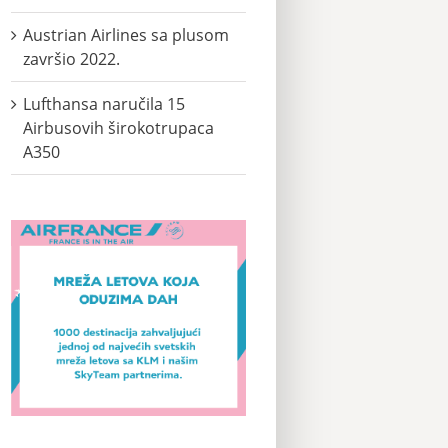
Austrian Airlines sa plusom
završio 2022.
Lufthansa naručila 15
Airbusovih širokotrupaca
A350