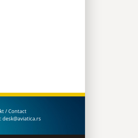
kt / Contact
: desk@aviatica.rs