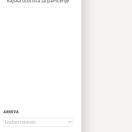
Rajska utočišta za pamćenje
ARHIVA
ARHIVA