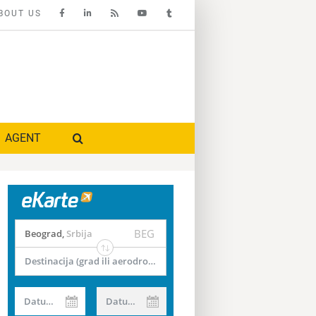
BOUT US
AGENT
BEG
Beograd
,
Srbija
Destinacija (grad ili aerodrom)
Datum od
Datum do