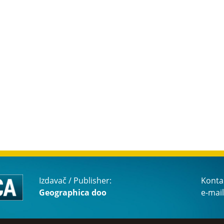
Izdavač / Publisher:
Konta
Geographica doo
e-mail