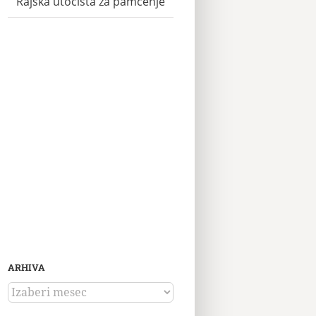
Rajska utočišta za pamćenje
ARHIVA
ARHIVA