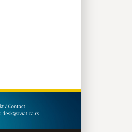
kt / Contact
: desk@aviatica.rs