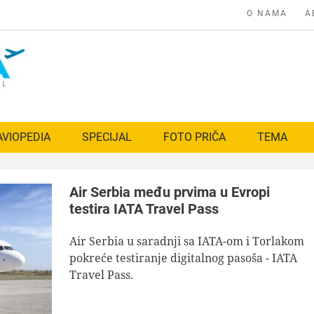
O NAMA
A
AVIOPEDIA
SPECIJAL
FOTO PRIČA
TEMA
Air Serbia među prvima u Evropi
testira IATA Travel Pass
Air Serbia u saradnji sa IATA-om i Torlakom
pokreće testiranje digitalnog pasoša - IATA
Travel Pass.