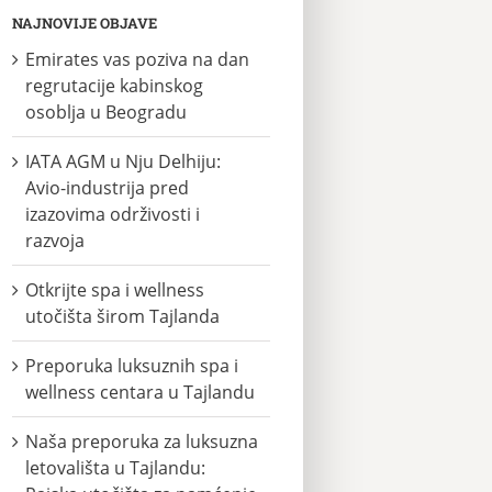
NAJNOVIJE OBJAVE
Emirates vas poziva na dan
regrutacije kabinskog
osoblja u Beogradu
IATA AGM u Nju Delhiju:
Avio-industrija pred
izazovima održivosti i
razvoja
Otkrijte spa i wellness
utočišta širom Tajlanda
Preporuka luksuznih spa i
wellness centara u Tajlandu
Naša preporuka za luksuzna
letovališta u Tajlandu: