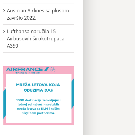
Austrian Airlines sa plusom
završio 2022.
Lufthansa naručila 15
Airbusovih širokotrupaca
A350