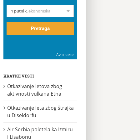
1 putnik
,
ekonomska
Pretraga
Avio karte
KRATKE VESTI
Otkazivanje letova zbog
aktivnosti vulkana Etna
Otkazivanje leta zbog štrajka
u Diseldorfu
Air Serbia poletela ka Izmiru
i Lisabonu