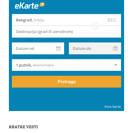
BEG
Beograd
,
Srbija
Destinacija (grad ili aerodrom)
Datum od
Datum do
1 putnik
,
ekonomska
Pretraga
Avio karte
KRATKE VESTI