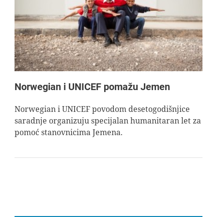
AVIOPEDIA
SPECIJAL
FOTO PRIČA
Norwegian i UNICEF pomažu Jemen
TEMA
Norwegian i UNICEF povodom desetogodišnjice
saradnje organizuju specijalan humanitaran let za
pomoć stanovnicima Jemena.
AGENT
Search
for: