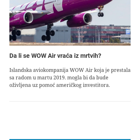
AVIOPEDIA
SPECIJAL
FOTO PRIČA
Da li se WOW Air vraća iz mrtvih?
TEMA
Islandska aviokompanija WOW Air koja je prestala
sa radom u martu 2019. mogla bi da bude
oživljena uz pomoć američkog investitora.
AGENT
Search
for: