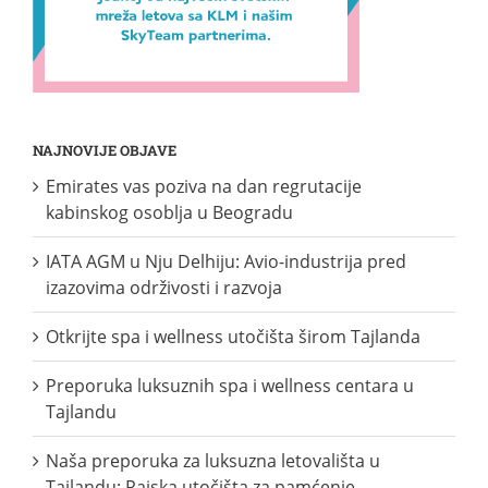
NAJNOVIJE OBJAVE
Emirates vas poziva na dan regrutacije
kabinskog osoblja u Beogradu
IATA AGM u Nju Delhiju: Avio-industrija pred
izazovima održivosti i razvoja
Otkrijte spa i wellness utočišta širom Tajlanda
Preporuka luksuznih spa i wellness centara u
Tajlandu
Naša preporuka za luksuzna letovališta u
Tajlandu: Rajska utočišta za pamćenje