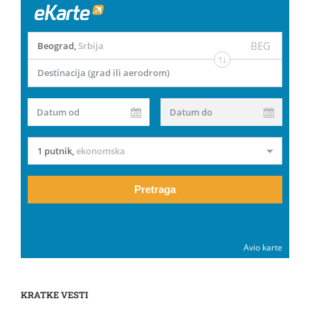
BEG
Beograd
,
Srbija
Destinacija (grad ili aerodrom)
Datum od
Datum do
1 putnik
,
ekonomska
Pretraga
Avio karte
KRATKE VESTI