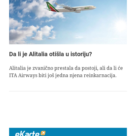
AVIOPEDIA
SPECIJAL
FOTO PRIČA
Da li je Alitalia otišla u istoriju?
TEMA
Alitalia je zvanično prestala da postoji, ali da li će
ITA Airways biti još jedna njena reinkarnacija.
AGENT
Search
for: