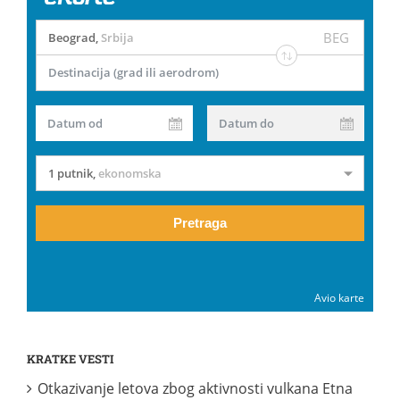
BEG
Beograd
,
Srbija
Destinacija (grad ili aerodrom)
Datum od
Datum do
1 putnik
,
ekonomska
Pretraga
Avio karte
KRATKE VESTI
Otkazivanje letova zbog aktivnosti vulkana Etna