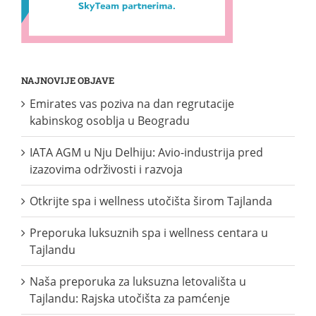
NAJNOVIJE OBJAVE
Emirates vas poziva na dan regrutacije
kabinskog osoblja u Beogradu
IATA AGM u Nju Delhiju: Avio-industrija pred
izazovima održivosti i razvoja
Otkrijte spa i wellness utočišta širom Tajlanda
Preporuka luksuznih spa i wellness centara u
Tajlandu
Naša preporuka za luksuzna letovališta u
Tajlandu: Rajska utočišta za pamćenje