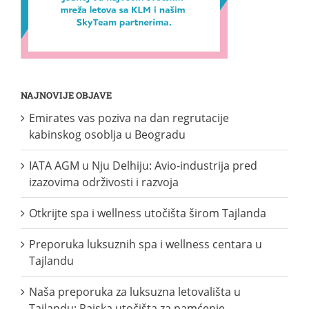
NAJNOVIJE OBJAVE
Emirates vas poziva na dan regrutacije
kabinskog osoblja u Beogradu
IATA AGM u Nju Delhiju: Avio-industrija pred
izazovima održivosti i razvoja
Otkrijte spa i wellness utočišta širom Tajlanda
Preporuka luksuznih spa i wellness centara u
Tajlandu
Naša preporuka za luksuzna letovališta u
Tajlandu: Rajska utočišta za pamćenje