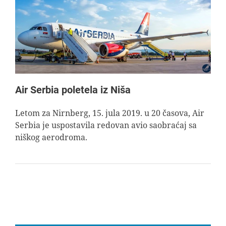
AVIOPEDIA
SPECIJAL
FOTO PRIČA
Air Serbia poletela iz Niša
TEMA
Letom za Nirnberg, 15. jula 2019. u 20 časova, Air
Serbia je uspostavila redovan avio saobraćaj sa
niškog aerodroma.
AGENT
Search
for: