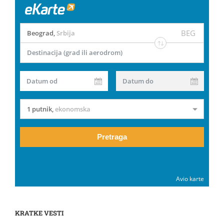
BEG
Beograd
,
Srbija
Destinacija (grad ili aerodrom)
Datum od
Datum do
1 putnik
,
ekonomska
Pretraga
Avio karte
KRATKE VESTI