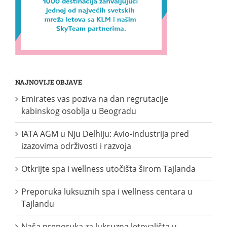
NAJNOVIJE OBJAVE
Emirates vas poziva na dan regrutacije
kabinskog osoblja u Beogradu
IATA AGM u Nju Delhiju: Avio-industrija pred
izazovima održivosti i razvoja
Otkrijte spa i wellness utočišta širom Tajlanda
Preporuka luksuznih spa i wellness centara u
Tajlandu
Naša preporuka za luksuzna letovališta u