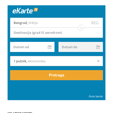
BEG
Beograd
,
Srbija
Destinacija (grad ili aerodrom)
Datum od
Datum do
1 putnik
,
ekonomska
Pretraga
Avio karte