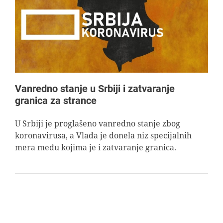
AVIOPEDIA
SPECIJAL
FOTO PRIČA
Vanredno stanje u Srbiji i zatvaranje
granica za strance
TEMA
U Srbiji je proglašeno vanredno stanje zbog
koronavirusa, a Vlada je donela niz specijalnih
AGENT
mera među kojima je i zatvaranje granica.
Search
for: