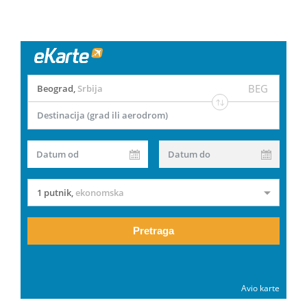
BEG
Beograd
,
Srbija
Destinacija (grad ili aerodrom)
Datum od
Datum do
1 putnik
,
ekonomska
Pretraga
Avio karte