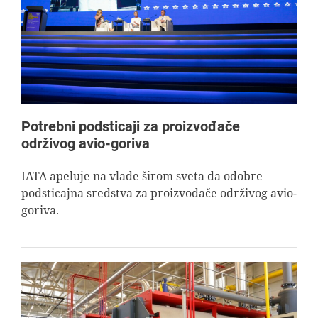
AVIOPEDIA
SPECIJAL
FOTO PRIČA
Potrebni podsticaji za proizvođače
održivog avio-goriva
TEMA
IATA apeluje na vlade širom sveta da odobre
podsticajna sredstva za proizvođače održivog avio-
AGENT
goriva.
Search
for: