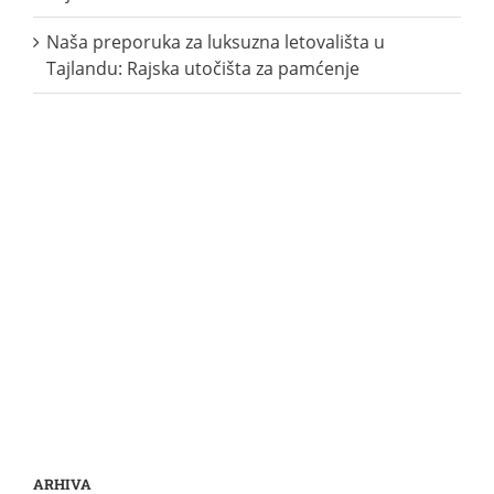
Naša preporuka za luksuzna letovališta u
Tajlandu: Rajska utočišta za pamćenje
ARHIVA