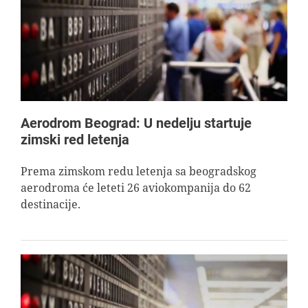
AVIOPEDIA
SPECIJAL
FOTO PRIČA
Aerodrom Beograd: U nedelju startuje
zimski red letenja
TEMA
Prema zimskom redu letenja sa beogradskog
aerodroma će leteti 26 aviokompanija do 62
AGENT
destinacije.
Search
for: