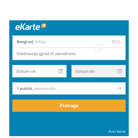
BEG
Beograd
,
Srbija
Destinacija (grad ili aerodrom)
Datum od
Datum do
1 putnik
,
ekonomska
Pretraga
Avio karte