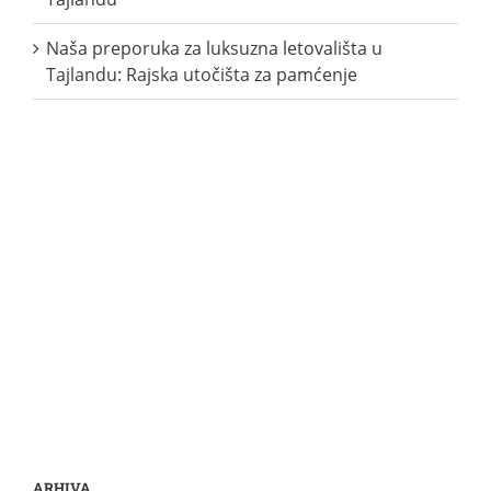
Naša preporuka za luksuzna letovališta u
Tajlandu: Rajska utočišta za pamćenje
ARHIVA