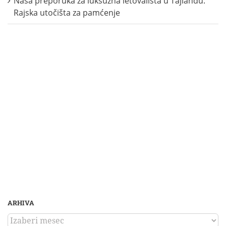
Naša preporuka za luksuzna letovališta u Tajlandu:
Rajska utočišta za pamćenje
ARHIVA
ARHIVA