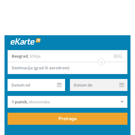
BEG
Beograd
,
Srbija
Destinacija (grad ili aerodrom)
Datum od
Datum do
1 putnik
,
ekonomska
Pretraga