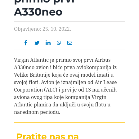
AVIOPEDIA
A330neo
SPECIJAL
Objavljeno: 25. 10. 2022.
FOTO PRIČA
Virgin Atlantic je primio svoj prvi Airbus
TEMA
A330neo avion i biće prva aviokompanija iz
Velike Britanije koja će ovaj model imati u
svojoj floti. Avion je iznajmljen od Air Lease
AGENT
Corporation (ALC) i prvi je od 13 naručenih
aviona ovog tipa koje kompanija Virgin
Atlantic planira da uključi u svoju flotu u
Search
narednom periodu.
for:
Pratite nas na