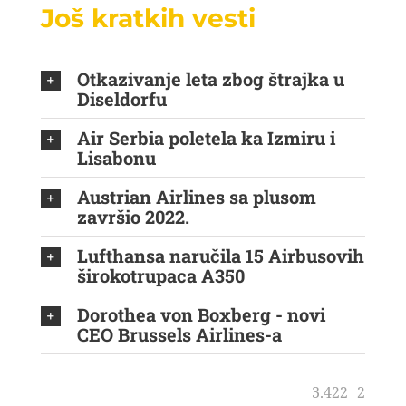
Još kratkih vesti
Otkazivanje leta zbog štrajka u
Diseldorfu
Air Serbia poletela ka Izmiru i
Lisabonu
Austrian Airlines sa plusom
završio 2022.
Lufthansa naručila 15 Airbusovih
širokotrupaca A350
Dorothea von Boxberg - novi
CEO Brussels Airlines-a
3.422
2