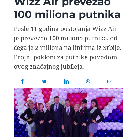
Wizz Air prevezao
AVIOPEDIA
100 miliona putnika
SPECIJAL
Posle 11 godina postojanja Wizz Air
je prevezao 100 miliona putnika, od
FOTO PRIČA
čega je 2 miliona na linijima iz Srbije.
Brojni pokloni za putnike povodom
ovog značajnog jubileja.
TEMA
AGENT
Search
for: