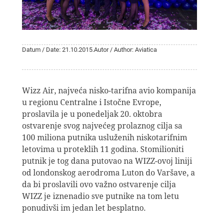
Datum / Date: 21.10.2015.
Autor / Author: Aviatica
Wizz Air, najveća nisko-tarifna avio kompanija
u regionu Centralne i Istočne Evrope,
proslavila je u ponedeljak 20. oktobra
ostvarenje svog najvećeg prolaznog cilja sa
100 miliona putnika usluženih niskotarifnim
letovima u proteklih 11 godina. Stomilioniti
putnik je tog dana putovao na WIZZ-ovoj liniji
od londonskog aerodroma Luton do Varšave, a
da bi proslavili ovo važno ostvarenje cilja
WIZZ je iznenadio sve putnike na tom letu
ponudivši im jedan let besplatno.