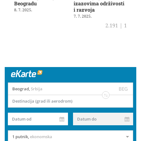
Beogradu
izazovima održivosti
19. 
i razvoja
8. 7. 2025.
7. 7. 2025.
2.191
|
1
BEG
Beograd
,
Srbija
Destinacija (grad ili aerodrom)
Datum od
Datum do
1 putnik
,
ekonomska