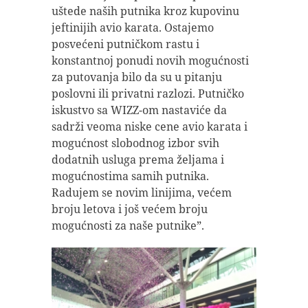
uštede naših putnika kroz kupovinu
jeftinijih avio karata. Ostajemo
posvećeni putničkom rastu i
konstantnoj ponudi novih mogućnosti
za putovanja bilo da su u pitanju
poslovni ili privatni razlozi. Putničko
iskustvo sa WIZZ-om nastaviće da
sadrži veoma niske cene avio karata i
mogućnost slobodnog izbor svih
dodatnih usluga prema željama i
mogućnostima samih putnika.
Radujem se novim linijima, većem
broju letova i još većem broju
mogućnosti za naše putnike”.