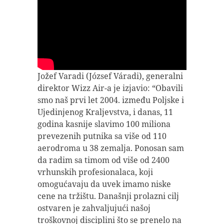
Jožef Varadi (József Váradi), generalni
direktor Wizz Air-a je izjavio: “Obavili
smo naš prvi let 2004. između Poljske i
Ujedinjenog Kraljevstva, i danas, 11
godina kasnije slavimo 100 miliona
prevezenih putnika sa više od 110
aerodroma u 38 zemalja. Ponosan sam
da radim sa timom od više od 2400
vrhunskih profesionalaca, koji
omogućavaju da uvek imamo niske
cene na tržištu. Današnji prolazni cilj
ostvaren je zahvaljujući našoj
troškovnoj disciplini što se prenelo na