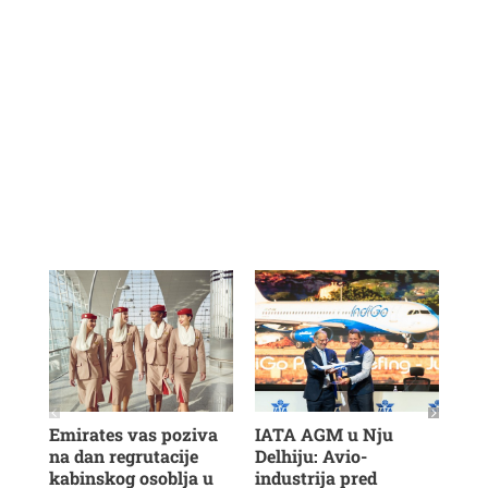
Emirates vas poziva
IATA AGM u Nju
Veš
na dan regrutacije
Delhiju: Avio-
u b
kabinskog osoblja u
industrija pred
ras