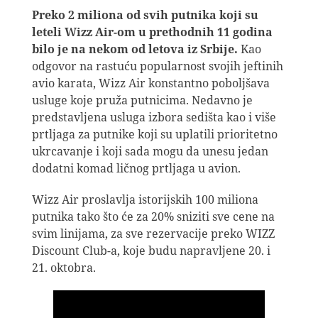
Preko 2 miliona od svih putnika koji su
leteli Wizz Air-om u prethodnih 11 godina
bilo je na nekom od letova iz Srbije.
Kao
odgovor na rastuću popularnost svojih jeftinih
avio karata, Wizz Air konstantno poboljšava
usluge koje pruža putnicima. Nedavno je
predstavljena usluga izbora sedišta kao i više
prtljaga za putnike koji su uplatili prioritetno
ukrcavanje i koji sada mogu da unesu jedan
dodatni komad ličnog prtljaga u avion.
Wizz Air proslavlja istorijskih 100 miliona
putnika tako što će za 20% sniziti sve cene na
svim linijama, za sve rezervacije preko WIZZ
Discount Club-a, koje budu napravljene 20. i
21. oktobra.