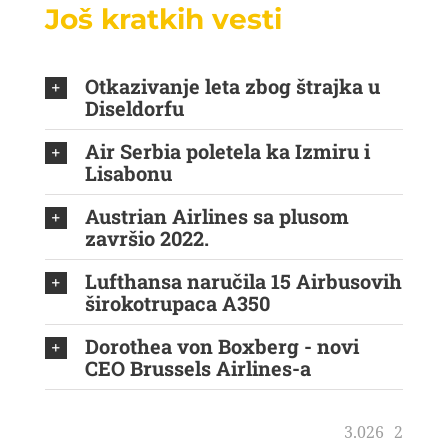
Još kratkih vesti
Otkazivanje leta zbog štrajka u
Diseldorfu
Air Serbia poletela ka Izmiru i
Lisabonu
Austrian Airlines sa plusom
završio 2022.
Lufthansa naručila 15 Airbusovih
širokotrupaca A350
Dorothea von Boxberg - novi
CEO Brussels Airlines-a
3.026
2