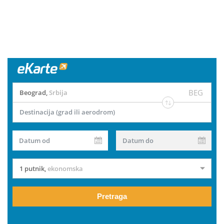
BEG
Beograd
,
Srbija
Destinacija (grad ili aerodrom)
Datum od
Datum do
1 putnik
,
ekonomska
Pretraga