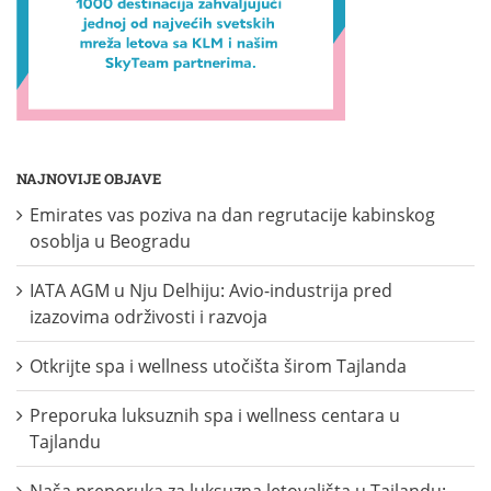
NAJNOVIJE OBJAVE
Emirates vas poziva na dan regrutacije kabinskog
osoblja u Beogradu
IATA AGM u Nju Delhiju: Avio-industrija pred
izazovima održivosti i razvoja
Otkrijte spa i wellness utočišta širom Tajlanda
Preporuka luksuznih spa i wellness centara u
Tajlandu
Naša preporuka za luksuzna letovališta u Tajlandu: