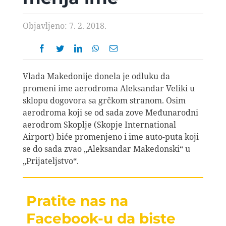
AVIOPEDIA
Objavljeno: 7. 2. 2018.
SPECIJAL
FOTO PRIČA
Vlada Makedonije donela je odluku da
promeni ime aerodroma Aleksandar Veliki u
sklopu dogovora sa grčkom stranom. Osim
TEMA
aerodroma koji se od sada zove Međunarodni
aerodrom Skoplje (Skopje International
Airport) biće promenjeno i ime auto-puta koji
AGENT
se do sada zvao „Aleksandar Makedonski“ u
„Prijateljstvo“.
Search
for:
Pratite nas na
Facebook-u da biste