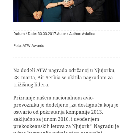
Datum / Date: 30.03.2017.
Autor / Author: Aviatica
Foto: ATW Awards
Na dodeli ATW nagrada održanoj u Njujorku,
28. marta, Air Serbia se okitila nagradom za
trižišnog lidera.
Priznanje našem nacionalnom avio-
prevozniku je dodeljeno „za dostignuća koja je
ostvario od pokretanja kompanije 2013.
zaključno sa junom 2016. i uvođenjem
prekookeanskih letova za Njujork“. Nagradu je