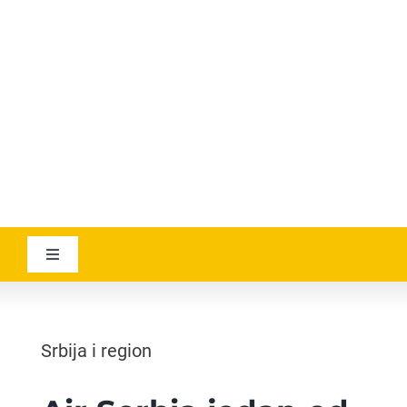
YOUTUBE
AVIATICANEWS
Toggle
Navigation
VESTI
Srbija i region
GEOGRAPHICA