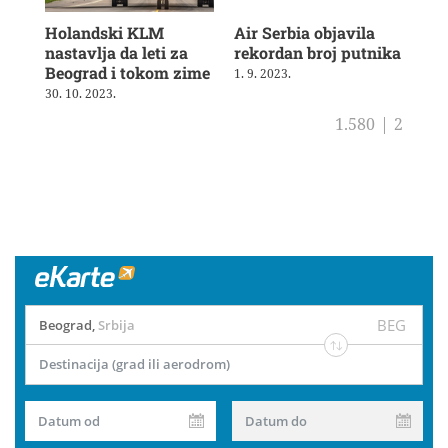
Holandski KLM
Air Serbia objavila
Air
nastavlja da leti za
rekordan broj putnika
pot
Beograd i tokom zime
sh
1. 9. 2023.
30. 10. 2023.
4. 8
1.580
|
2
BEG
Beograd
,
Srbija
Destinacija (grad ili aerodrom)
Datum od
Datum do