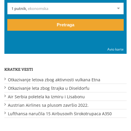
1 putnik
,
ekonomska
Pretraga
Avio karte
KRATKE VESTI
Otkazivanje letova zbog aktivnosti vulkana Etna
Otkazivanje leta zbog štrajka u Diseldorfu
Air Serbia poletela ka Izmiru i Lisabonu
Austrian Airlines sa plusom završio 2022.
Lufthansa naručila 15 Airbusovih širokotrupaca A350