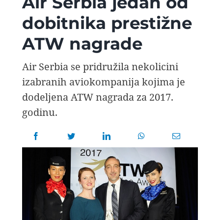
Air Serbia jedan od
AVIOPEDIA
dobitnika prestižne
ATW nagrade
SPECIJAL
Air Serbia se pridružila nekolicini
FOTO PRIČA
izabranih aviokompanija kojima je
dodeljena ATW nagrada za 2017.
TEMA
godinu.
AGENT
Search
for: