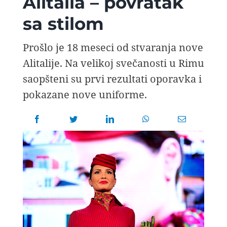
Alitalia – povratak
AVIOPEDIA
sa stilom
SPECIJAL
Prošlo je 18 meseci od stvaranja nove
Alitalije. Na velikoj svečanosti u Rimu
FOTO PRIČA
saopšteni su prvi rezultati oporavka i
pokazane nove uniforme.
TEMA
AGENT
Search
for: