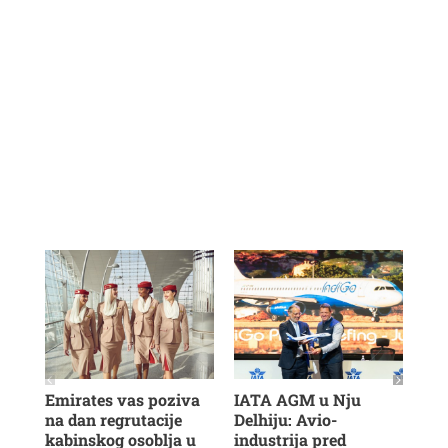
Emirates vas poziva
IATA AGM u Nju
Veš
na dan regrutacije
Delhiju: Avio-
u b
kabinskog osoblja u
industrija pred
ras