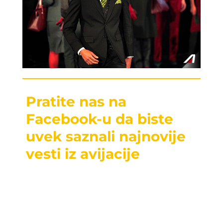
Pratite nas na
Facebook-u da biste
uvek saznali najnovije
vesti iz avijacije