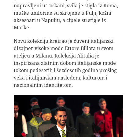
napravljeni u Toskani, svila je stigla iz Koma,
muške uniforme su skrojene u Pulji, kožni
aksesoari u Napulju, a cipele su stigle iz
Marke.
Novu kolekciju kreirao je čuveni italijanski
dizajner visoke mode Ettore Billota u svom
ateljeu u Milanu. Kolekcija Alitalia je
inspirisana zlatnim dobom italijanske mode
tokom pedesetih i šezdesetih godina prošlog
veka i italijanskim nasleđem, kulturom i
nacionalnim identitetom.