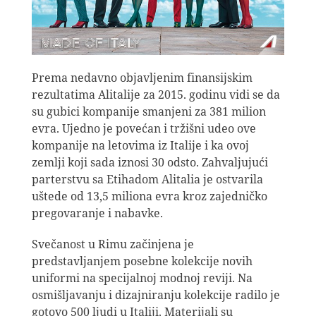
Prema nedavno objavljenim finansijskim
rezultatima Alitalije za 2015. godinu vidi se da
su gubici kompanije smanjeni za 381 milion
evra. Ujedno je povećan i tržišni udeo ove
kompanije na letovima iz Italije i ka ovoj
zemlji koji sada iznosi 30 odsto. Zahvaljujući
parterstvu sa Etihadom Alitalia je ostvarila
uštede od 13,5 miliona evra kroz zajedničko
pregovaranje i nabavke.
Svečanost u Rimu začinjena je
predstavljanjem posebne kolekcije novih
uniformi na specijalnoj modnoj reviji. Na
osmišljavanju i dizajniranju kolekcije radilo je
gotovo 500 ljudi u Italiji. Materijali su