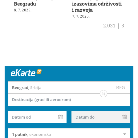
Beogradu
izazovima održivosti
19. 
i razvoja
8. 7. 2025.
7. 7. 2025.
2.031
|
3
BEG
Beograd
,
Srbija
Destinacija (grad ili aerodrom)
Datum od
Datum do
1 putnik
,
ekonomska