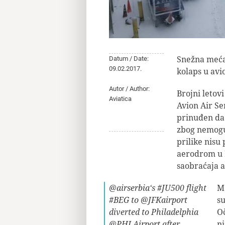
Snežna mećav
Datum / Date:
09.02.2017.
kolaps u av
Autor / Author:
Brojni letov
Aviatica
Avion Air Se
prinuđen da
zbog nemoguć
prilike nisu
aerodrom u F
saobraćaja a
@airserbia
‘s
#JU500
flight
Me
#BEG
to
@JFKairport
su
diverted to Philadelphia
Oč
@PHLAirport
after
ni