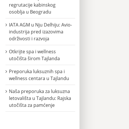
regrutacije kabinskog
osoblja u Beogradu
IATA AGM u Nju Delhiju: Avio-
industrija pred izazovima
održivosti i razvoja
Otkrijte spa i wellness
utočišta širom Tajlanda
Preporuka luksuznih spa i
wellness centara u Tajlandu
Naša preporuka za luksuzna
letovališta u Tajlandu: Rajska
utočišta za pamćenje