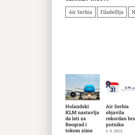
Air Serbia
Filadelfija
N
Holandski
Air Serbia
KLM nastavlja
objavila
da leti za
rekordan bro
Beograd i
putnika
tokom zime
1. 9. 2023.