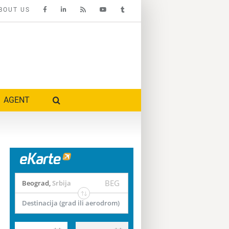
BOUT US
AGENT
BEG
Beograd
,
Srbija
Destinacija (grad ili aerodrom)