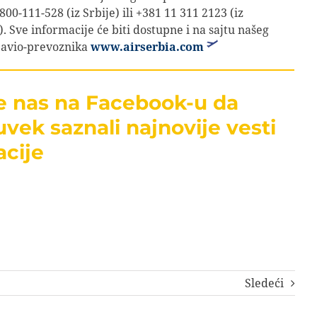
800-111-528 (iz Srbije) ili +381 11 311 2123 (iz
). Sve informacije će biti dostupne i na sajtu našeg
 avio-prevoznika
www.airserbia.com
te nas na Facebook-u da
uvek saznali najnovije vesti
acije
Sledeći