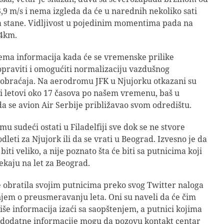
,9 m/s i nema izgleda da će u narednih nekoliko sati
 stane. Vidljivost u pojedinim momentima pada na
,4km.
ma informacija kada će se vremenske prilike
praviti i omogućiti normalizaciju vazdušnog
obraćaja. Na aerodromu JFK u Njujorku otkazani su
i letovi oko 17 časova po našem vremenu, baš u
a se avion Air Serbije približavao svom odredištu.
u sudeći ostati u Filadelfiji sve dok se ne stvore
 odleti za Njujork ili da se vrati u Beograd. Izvesno je da
biti veliko, a nije poznato šta će biti sa putnicima koji
ekaju na let za Beograd.
e obratila svojim putnicima preko svog Twitter naloga
jem o preusmeravanju leta. Oni su naveli da će čim
iše informacija izaći sa saopštenjem, a putnici kojima
 dodatne informacije mogu da pozovu kontakt centar