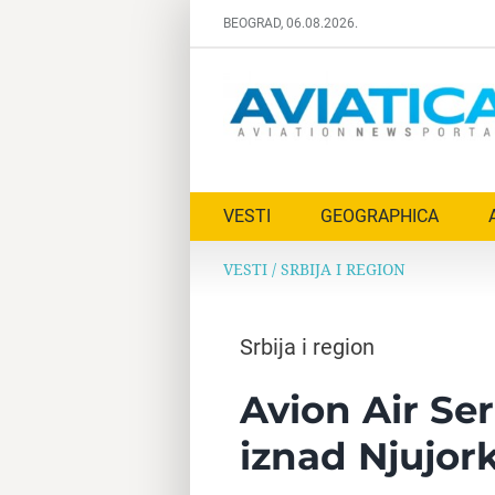
Skip
BEOGRAD, 06.08.2026.
to
content
VESTI
GEOGRAPHICA
VESTI
/
SRBIJA I REGION
Srbija i region
Avion Air Ser
iznad Njujor