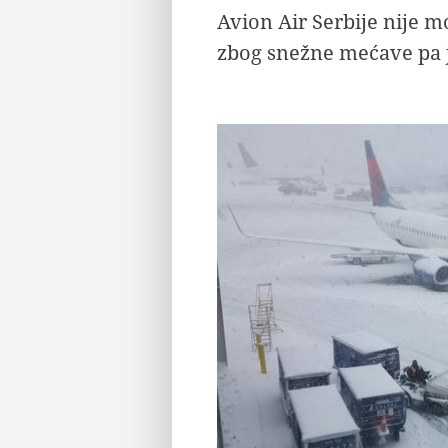
Avion Air Serbije nije m
zbog snežne mećave pa j