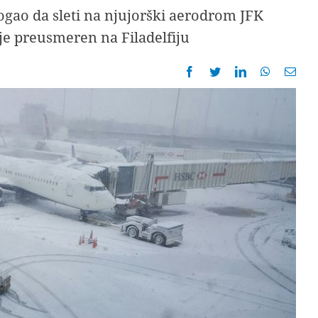
ogao da sleti na njujorški aerodrom JFK
e preusmeren na Filadelfiju