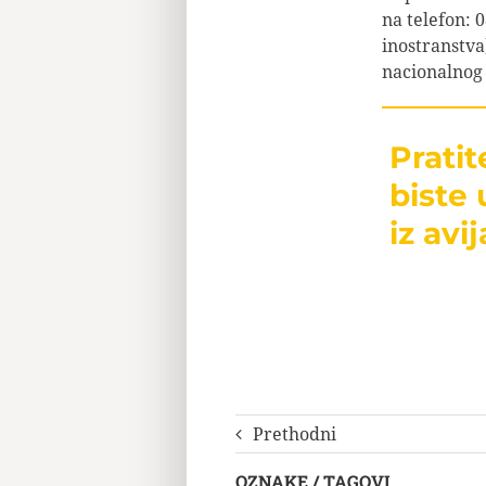
na telefon: 0
inostranstva
nacionalnog
Prati
biste 
iz avij
Prethodni
OZNAKE / TAGOVI