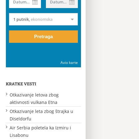
Datum od
Datum do
1 putnik
,
ekonomska
Pretraga
Avio karte
KRATKE VESTI
Otkazivanje letova zbog
aktivnosti vulkana Etna
Otkazivanje leta zbog štrajka u
Diseldorfu
Air Serbia poletela ka Izmiru i
Lisabonu