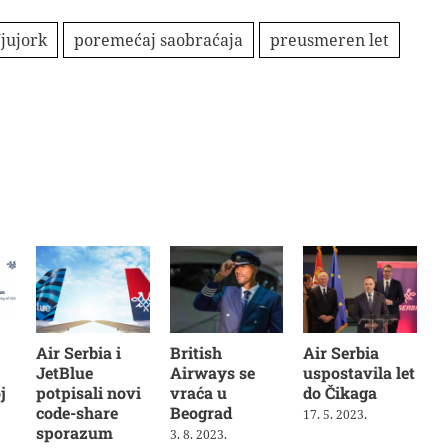
jujork
poremećaj saobraćaja
preusmeren let
Air Serbia i
British
Air Serbia
JetBlue
Airways se
uspostavila let
j
potpisali novi
vraća u
do Čikaga
code-share
Beograd
17. 5. 2023.
sporazum
3. 8. 2023.