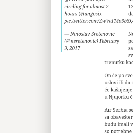
circling for almost 2
13
hours
@tangosix
da
pic.twitter.com/ZwVaFMo3bS
0
— Ninoslav Sretenović
Ne
(@nsretenovic)
February
po
9, 2017
sa
sv
trenutku kad
On će po svem
uslovi ili da
će kašnjenje 
u Njujorku č
Air Serbia s
sa obavešten
budu imali v
su potrebne