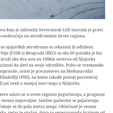
a koja je zahvatila Severoistok SAD izazvala je pravi
io-saobraćaju na aerodromima širom regiona.
i sa njujorških aerodroma su otkazani ili odloženi.
rbije JU500 iz Beograda (BEG) sa oko 60 putnika je bio
 kruži oko dva sata na 100km severno od Njujorka
nosti da sleti na svoje odredište. Pošto se vremenske
 popravile, avion je preusmeren na Međunarodni
iladelfiji (PHI), na kome takođe postoji poremećaj
li još uvek u manjoj meri nego u Njujorku.
teo uslovi se u ovom regionu pogoršavaju, a prognoze
 veoma nepovoljne. Snežne padavine se pojačavaju.
ekuje se do pola metra snega. Oblačnost je veoma
ska, vetar je snažan, duva sa severozapada brzinom od