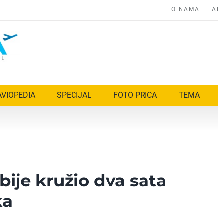
O NAMA
A
AVIOPEDIA
SPECIJAL
FOTO PRIČA
TEMA
bije kružio dva sata
ka