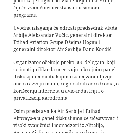
podrška je stigla i od Vlade Republike Srbije,
čiji će zvaničnici učestvovati u samom
programu.
Uvodna izlaganja će održati predsednik Vlade
Srbije Aleksandar Vučić, generalni direktor
Etihad Aviation Grupe Džejms Hogan i
generalni direktor Air Serbije Dane Kondić.
Organizator očekuje preko 300 delegata, koji
će imati priliku da učestvuju u brojnim panel
diskusijama među kojima su najzanimljivije
one o razvoju malih, regionalnih aerodroma, o
korišćenju interneta u avio-industriji i o
privatizaciji aerodroma.
Osim predstavnika Air Serbije i Etihad
Airways-a u panel diskusijama će učestvovati i
visoki zvaničnici i menadžeri iz Alitalije,
Aegean Airlines-a, mnogih aerodroma iz