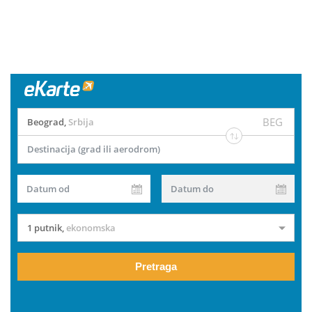
BEG
Beograd
,
Srbija
Destinacija (grad ili aerodrom)
Datum od
Datum do
1 putnik
,
ekonomska
Pretraga