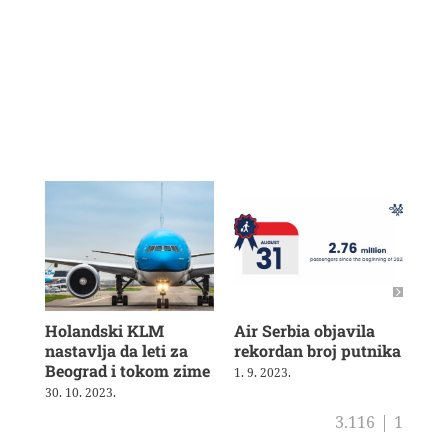
Holandski KLM
Air Serbia objavila
Air
nastavlja da leti za
rekordan broj putnika
pot
Beograd i tokom zime
sh
1. 9. 2023.
30. 10. 2023.
4. 8
3.116
|
1