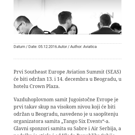
Datum / Date: 05.12.2016.
Autor / Author: Aviatica
Prvi Southeast Europe Aviation Summit (SEAS)
će biti održan 13. i 14. decembra u Beogradu, u
hotelu Crown Plaza.
Vazduhoplovnom samit Jugoistočne Evrope je
prvi takav skup na visokom nivou koji će biti
održan u Beogradu, navedeno je u saopštenju
organizatora samita „Tango Six Events“-a.
Glavni sponzori samita su Sabre i Air Serbija, a