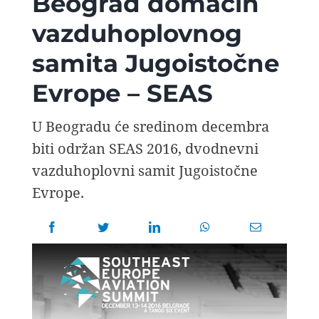
Beograd domaćin
AVIOPEDIA
vazduhoplovnog
samita Jugoistočne
SPECIJAL
Evrope – SEAS
FOTO PRIČA
U Beogradu će sredinom decembra
biti održan SEAS 2016, dvodnevni
TEMA
vazduhoplovni samit Jugoistočne
Evrope.
AGENT
Search
for: