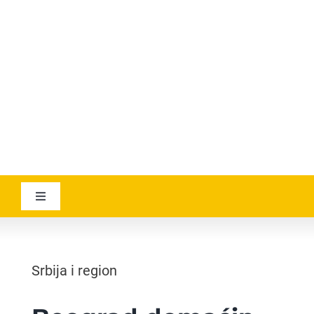
YOUTUBE
AVIATICANEWS
Toggle
Navigation
VESTI
Srbija i region
GEOGRAPHICA