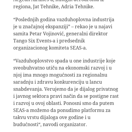
regiona, Jat Tehnike, Adria Tehnike.
“Poslednjih godina vazduhoplovna industrija
je u značajnoj ekspanziji” – rekao je u najavi
samita Petar Vojinović, generalni direktor
Tango Six Events-a i predsednik
organizacionog komiteta SEAS-a.
“Vazduhoplovstvo spada u one industrije koje
sveobuhvatno utiču na ekonomski razvoj i u
njoj ima mnogo mogućnosti za regionalnu
saradnju i zdravu konkurenciju u lancu
snabdevanja. Verujemo da je dijalog privatnog
i javnog sektora pravi način da se postigne rast
i razvoj u ovoj oblasti. Ponosni smo da putem
SEAS-a možemo da ponudimo platformu za
takvu vrstu dijaloga ove godine i u
budućnosti“, navodi organizator.