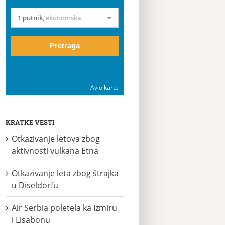
1 putnik
,
ekonomska
Pretraga
Avio karte
KRATKE VESTI
Otkazivanje letova zbog
aktivnosti vulkana Etna
Otkazivanje leta zbog štrajka
u Diseldorfu
Air Serbia poletela ka Izmiru
i Lisabonu