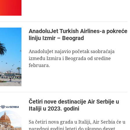
AnadoluJet Turkish Airlines-a pokreće
liniju Izmir – Beograd
AnadoluJet najavio početak saobraćaja
između Izmira i Beograda od sredine
februara.
Četiri nove destinacije Air Serbije u
Italiji u 2023. godini
Sa četiri nova grada u Italiji, Air Serbia će u
narednoj godini leteti do ukupno devet