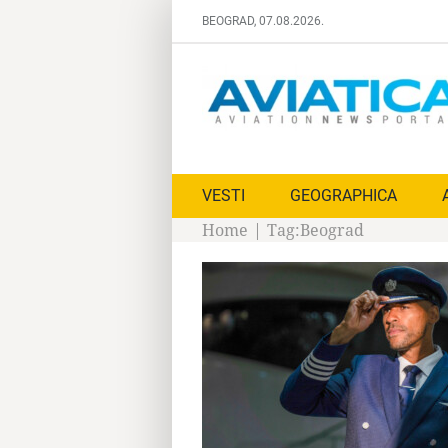
Skip
BEOGRAD, 07.08.2026.
to
content
VESTI
GEOGRAPHICA
Home
|
Tag:
Beograd