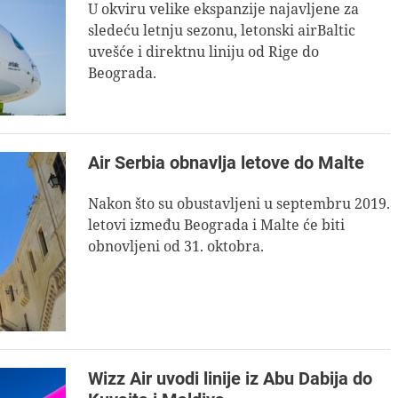
U okviru velike ekspanzije najavljene za
sledeću letnju sezonu, letonski airBaltic
uvešće i direktnu liniju od Rige do
Beograda.
Air Serbia obnavlja letove do Malte
Nakon što su obustavljeni u septembru 2019.
letovi između Beograda i Malte će biti
obnovljeni od 31. oktobra.
Wizz Air uvodi linije iz Abu Dabija do