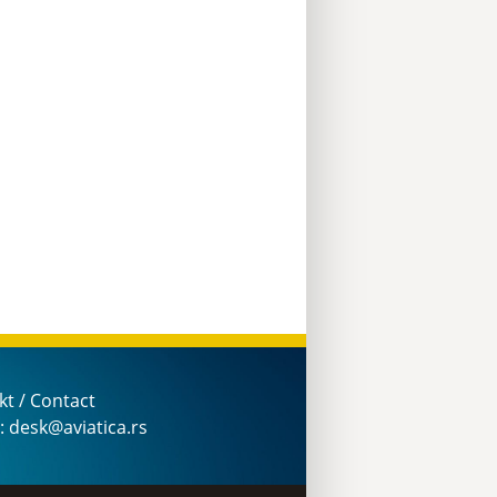
kt / Contact
: desk@aviatica.rs