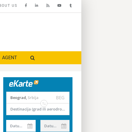
BOUT US
AGENT
BEG
Beograd
,
Srbija
Destinacija (grad ili aerodrom)
Datum od
Datum do