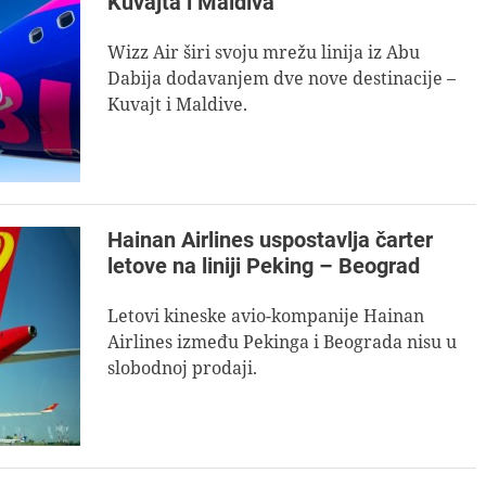
Kuvajta i Maldiva
Wizz Air širi svoju mrežu linija iz Abu
Dabija dodavanjem dve nove destinacije –
Kuvajt i Maldive.
Hainan Airlines uspostavlja čarter
letove na liniji Peking – Beograd
Letovi kineske avio-kompanije Hainan
Airlines između Pekinga i Beograda nisu u
slobodnoj prodaji.