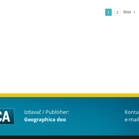
Next
1
2
Izdavač / Publisher:
Konta
Geographica doo
e-mail