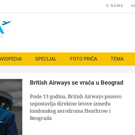
O NAMA
A
AVIOPEDIA
SPECIJAL
FOTO PRIČA
TEMA
British Airways se vraća u Beograd
Posle 13 godina, British Airways ponovo
uspostavlja direktne letove između
londonskog aerodroma Heathrow i
Beograda