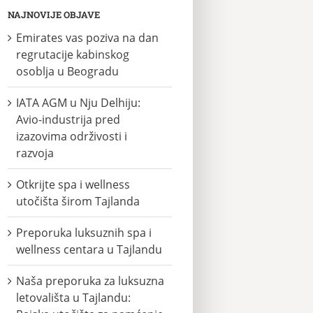
NAJNOVIJE OBJAVE
Emirates vas poziva na dan
regrutacije kabinskog
osoblja u Beogradu
IATA AGM u Nju Delhiju:
Avio-industrija pred
izazovima održivosti i
razvoja
Otkrijte spa i wellness
utočišta širom Tajlanda
Preporuka luksuznih spa i
wellness centara u Tajlandu
Naša preporuka za luksuzna
letovališta u Tajlandu: