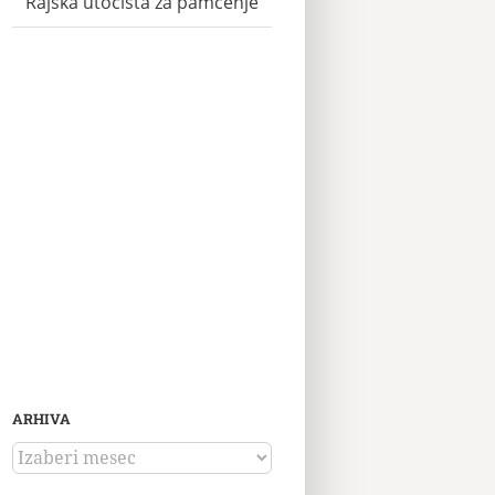
Rajska utočišta za pamćenje
ARHIVA
ARHIVA