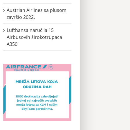
Austrian Airlines sa plusom
završio 2022.
Lufthansa naručila 15
Airbusovih širokotrupaca
A350