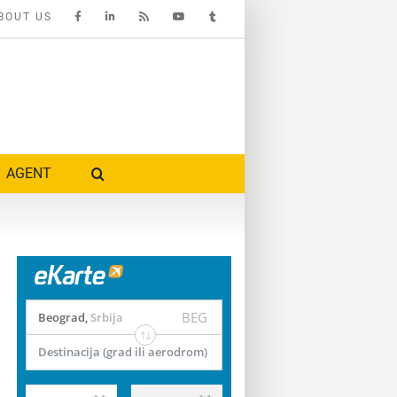
BOUT US
AGENT
BEG
Beograd
,
Srbija
Destinacija (grad ili aerodrom)