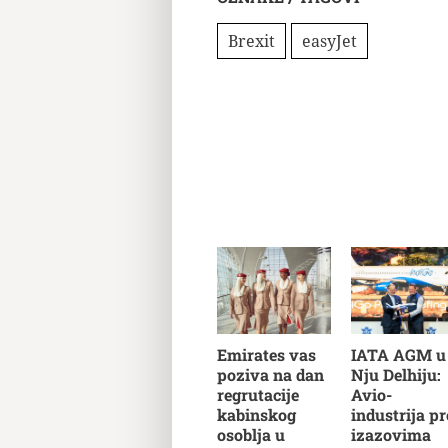
Brexit
easyJet
Emirates vas
IATA AGM u
poziva na dan
Nju Delhiju:
regrutacije
Avio-
kabinskog
industrija pr
osoblja u
izazovima