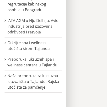
regrutacije kabinskog
osoblja u Beogradu
IATA AGM u Nju Delhiju: Avio-
industrija pred izazovima
održivosti i razvoja
Otkrijte spa i wellness
utočišta širom Tajlanda
Preporuka luksuznih spa i
wellness centara u Tajlandu
Naša preporuka za luksuzna
letovališta u Tajlandu: Rajska
utočišta za pamćenje