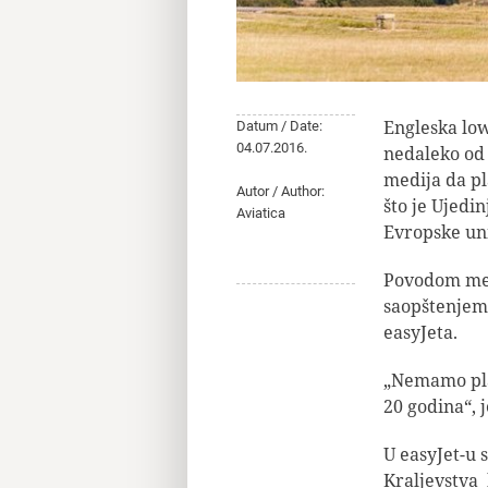
Engleska low
Datum / Date:
04.07.2016.
nedaleko od
medija da pl
Autor / Author:
što je Ujedi
Aviatica
Evropske uni
Povodom medi
saopštenjem 
easyJeta.
„Nemamo plan
20 godina“, 
U easyJet-u 
Kraljevstva 