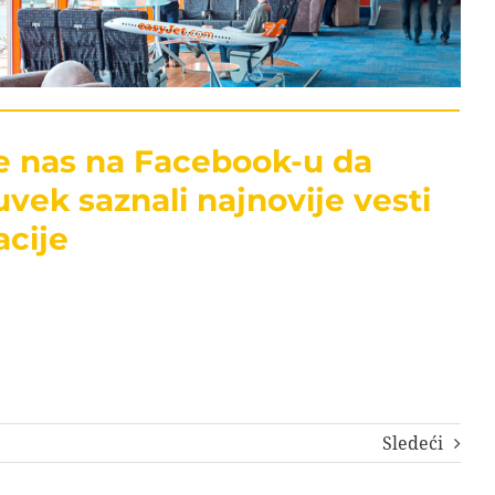
te nas na Facebook-u da
uvek saznali najnovije vesti
acije
Sledeći