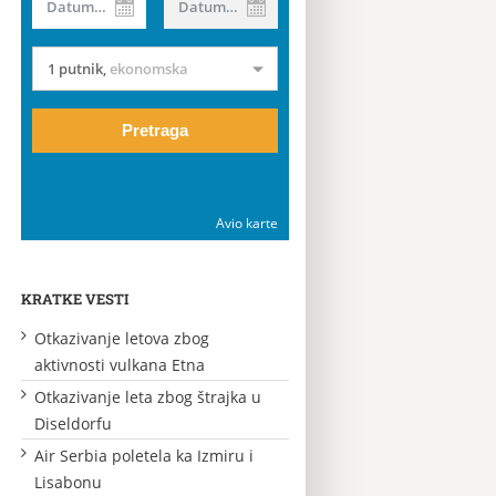
Datum od
Datum do
1 putnik
,
ekonomska
Pretraga
Avio karte
KRATKE VESTI
Otkazivanje letova zbog
aktivnosti vulkana Etna
Otkazivanje leta zbog štrajka u
Diseldorfu
Air Serbia poletela ka Izmiru i
Lisabonu