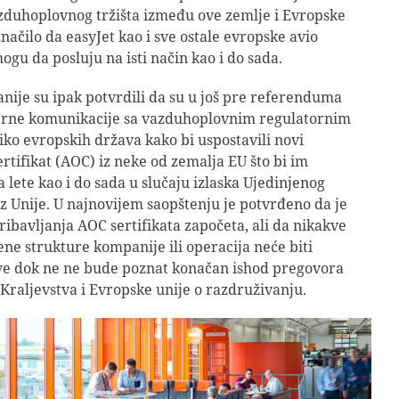
zduhoplovnog tržišta između ove zemlje i Evropske
značilo da easyJet kao i sve ostale evropske avio
gu da posluju na isti način kao i do sada.
nije su ipak potvrdili da su u još pre referenduma
terne komunikacije sa vazduhoplovnim regulatornim
iko evropskih država kako bi uspostavili novi
ertifikat (AOC) iz neke od zemalja EU što bi im
 lete kao i do sada u slučaju izlaska Ujedinjenog
iz Unije. U najnovijem saopštenju je potvrđeno da je
ibavljanja AOC sertifikata započeta, ali da nikakve
e strukture kompanije ili operacija neće biti
ve dok ne ne bude poznat konačan ishod pregovora
Kraljevstva i Evropske unije o razdruživanju.