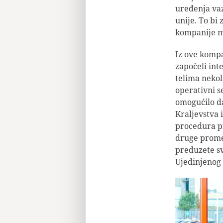
uređenja va
unije. To bi 
kompanije mo
Iz ove kompa
započeli in
telima nekol
operativni s
omogućilo da
Kraljevstva 
procedura pr
druge promen
preduzete s
Ujedinjenog 