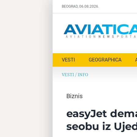
Skip
BEOGRAD, 06.08.2026.
to
content
VESTI
GEOGRAPHICA
VESTI
/
INFO
Biznis
easyJet dema
seobu iz Uje