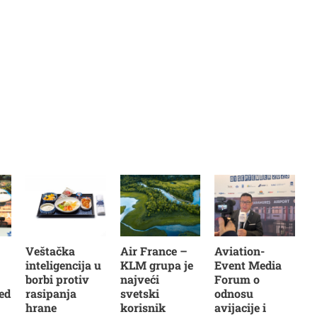
Veštačka
Air France –
Aviation-
inteligencija u
KLM grupa je
Event Media
borbi protiv
najveći
Forum o
ed
rasipanja
svetski
odnosu
hrane
korisnik
avijacije i