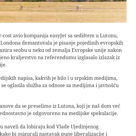
-cost avio kompanija easyJet sa sedištem u Lutonu,
 Londona demantovala je pisanje pojedinih evropskih
anira seobu u neku od zemalja Evropske unije nakon
njeno kraljevstvo na referendumu izglasalo izlazak iz
je.
jskih napisa, kakvih je bilo i u srpskim medijima,
se oglasila služba za odnose sa medijima i javnošću
ove da se preselimo iz Lutona, koji je naš dom već
jednostavno je odgovoreno na medijske spekulacije.
su naveli da lobiraju kod Vlade Ujedinjenog
kako bi osigurali nastavak pune liberalizacije i