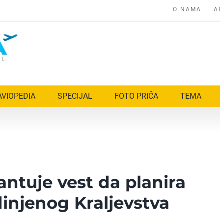
O NAMA
A
AVIOPEDIA
SPECIJAL
FOTO PRIČA
TEMA
ntuje vest da planira
dinjenog Kraljevstva