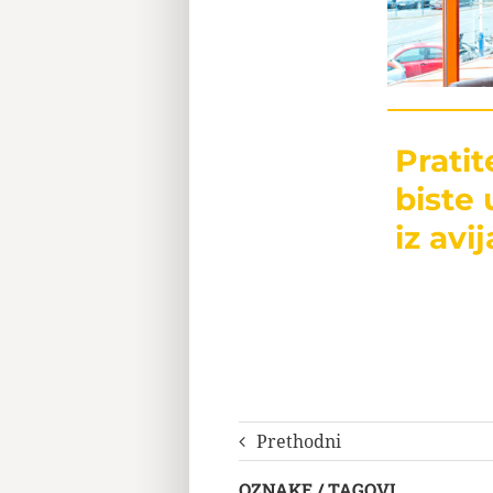
Prati
biste 
iz avij
Prethodni
OZNAKE / TAGOVI