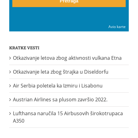
Pretraga
Avio karte
KRATKE VESTI
Otkazivanje letova zbog aktivnosti vulkana Etna
Otkazivanje leta zbog štrajka u Diseldorfu
Air Serbia poletela ka Izmiru i Lisabonu
Austrian Airlines sa plusom završio 2022.
Lufthansa naručila 15 Airbusovih širokotrupaca
A350