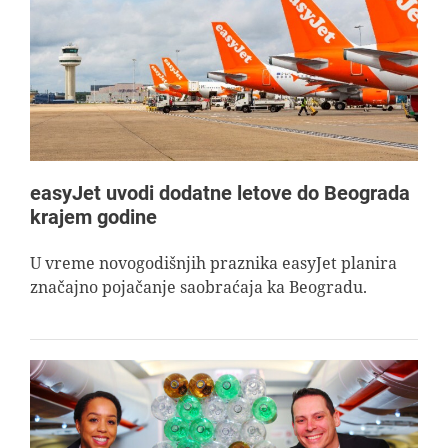
easyJet uvodi dodatne letove do Beograda
krajem godine
U vreme novogodišnjih praznika easyJet planira
značajno pojačanje saobraćaja ka Beogradu.