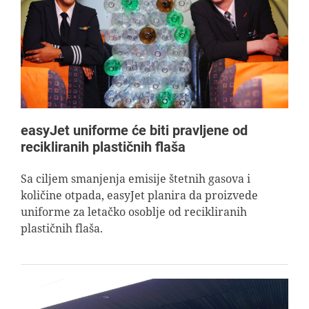
easyJet uniforme će biti pravljene od
recikliranih plastičnih flaša
Sa ciljem smanjenja emisije štetnih gasova i
količine otpada, easyJet planira da proizvede
uniforme za letačko osoblje od recikliranih
plastičnih flaša.