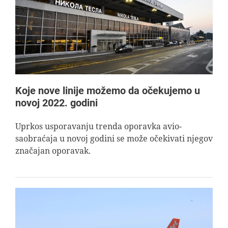
AVIOPEDIA
SPECIJAL
FOTO PRIČA
Koje nove linije možemo da očekujemo u
novoj 2022. godini
TEMA
Uprkos usporavanju trenda oporavka avio-
saobraćaja u novoj godini se može očekivati njegov
AGENT
značajan oporavak.
Search
for: