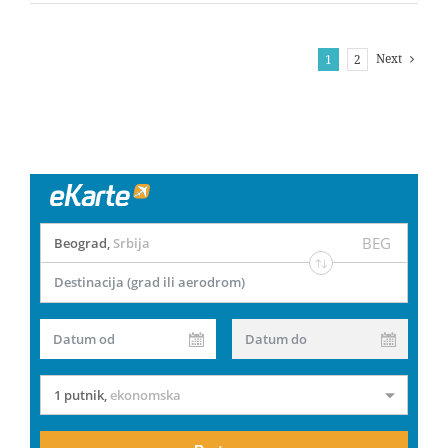
Next
1
2
BEG
Beograd
,
Srbija
Destinacija (grad ili aerodrom)
Datum od
Datum do
1 putnik
,
ekonomska