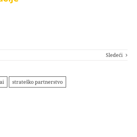
Sledeći
ai
strateško partnerstvo