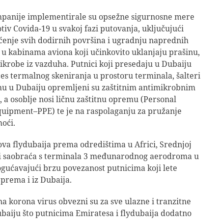
panije implementirale su opsežne sigurnosne mere
tiv Covida-19 u svakoj fazi putovanja, uključujući
ćenje svih dodirnih površina i ugradnju naprednih
 u kabinama aviona koji učinkovito uklanjaju prašinu,
ikrobe iz vazduha. Putnici koji presedaju u Dubaiju
es termalnog skeniranja u prostoru terminala, šalteri
u u Dubaiju opremljeni su zaštitnim antimikrobnim
a osoblje nosi ličnu zaštitnu opremu (Personal
quipment–PPE) te je na raspolaganju za pružanje
oći.
ova flydubaija prema odredištima u Africi, Srednjoj
opi saobraća s terminala 3 međunarodnog aerodroma u
ućavajući brzu povezanost putnicima koji lete
prema i iz Dubaija.
na korona virus obvezni su za sve ulazne i tranzitne
baiju što putnicima Emiratesa i flydubaija dodatno