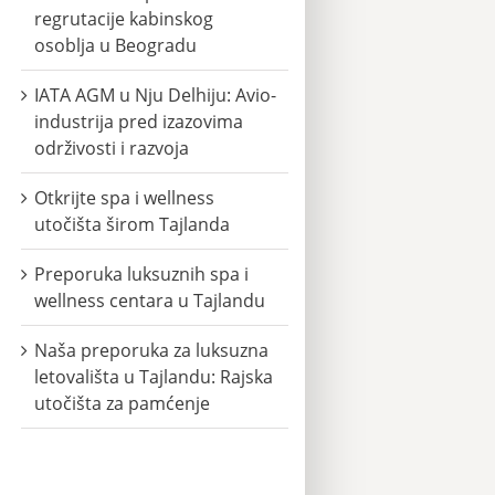
regrutacije kabinskog
osoblja u Beogradu
IATA AGM u Nju Delhiju: Avio-
industrija pred izazovima
održivosti i razvoja
Otkrijte spa i wellness
utočišta širom Tajlanda
Preporuka luksuznih spa i
wellness centara u Tajlandu
Naša preporuka za luksuzna
letovališta u Tajlandu: Rajska
utočišta za pamćenje