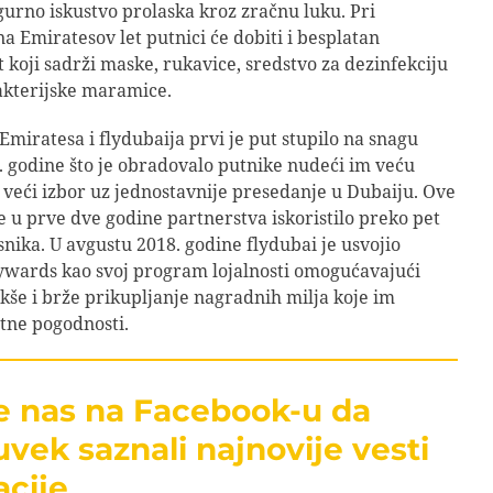
gurno iskustvo prolaska kroz zračnu luku. Pri
a Emiratesov let putnici će dobiti i besplatan
t koji sadrži maske, rukavice, sredstvo za dezinfekciju
akterijske maramice.
Emiratesa i flydubaija prvi je put stupilo na snagu
 godine što je obradovalo putnike nudeći im veću
 veći izbor uz jednostavnije presedanje u Dubaiju. Ove
e u prve dve godine partnerstva iskoristilo preko pet
snika. U avgustu 2018. godine flydubai je usvojio
ywards kao svoj program lojalnosti omogućavajući
kše i brže prikupljanje nagradnih milja koje im
tne pogodnosti.
te nas na Facebook-u da
uvek saznali najnovije vesti
acije