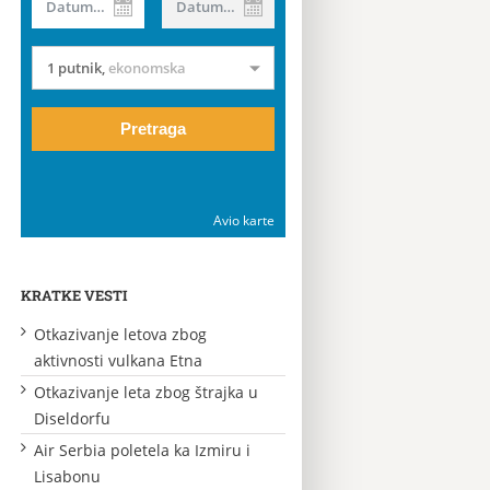
Datum od
Datum do
1 putnik
,
ekonomska
Pretraga
Avio karte
KRATKE VESTI
Otkazivanje letova zbog
aktivnosti vulkana Etna
Otkazivanje leta zbog štrajka u
Diseldorfu
Air Serbia poletela ka Izmiru i
Lisabonu