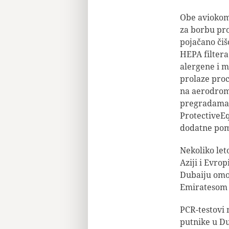
Obe aviokom
za borbu pro
pojačano čiš
HEPA filtera
alergene i m
prolaze proc
na aerodrom
pregradama, 
ProtectiveE
dodatne pom
Nekoliko let
Aziji i Evr
Dubaiju omog
Emiratesom 
PCR-testovi 
putnike u Du