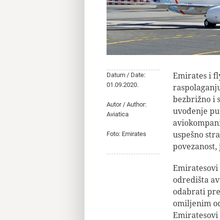
Emirates i f
Datum / Date:
01.09.2020.
raspolaganju
bezbrižno i 
Autor / Author:
uvođenje put
Aviatica
aviokompanij
uspešno stra
Foto: Emirates
povezanost, 
Emiratesovi 
odredišta av
odabrati pr
omiljenim od
Emiratesovi 