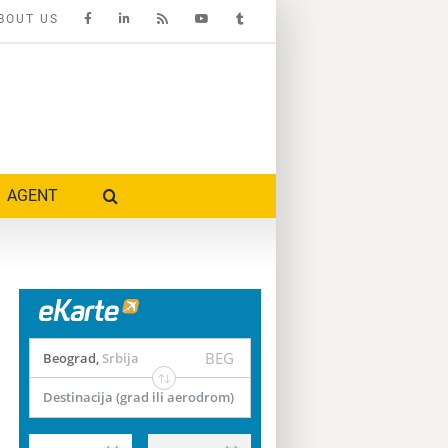
BOUT US
AGENT
BEG
Beograd
,
Srbija
Destinacija (grad ili aerodrom)