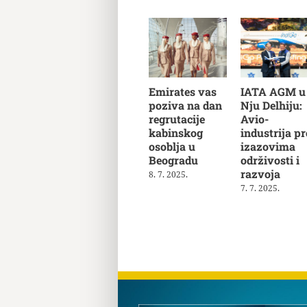
Emirates vas
IATA AGM u
poziva na dan
Nju Delhiju:
regrutacije
Avio-
kabinskog
industrija pr
osoblja u
izazovima
Beogradu
održivosti i
razvoja
8. 7. 2025.
7. 7. 2025.