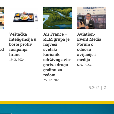
Veštačka
Air France –
Aviation-
inteligencija u
KLM grupa je
Event Media
borbi protiv
najveći
Forum o
ed
rasipanja
svetski
odnosu
hrane
korisnik
avijacije i
održivog avio-
medija
19. 2. 2024.
goriva drugu
6. 9. 2023.
godinu za
redom
25. 12. 2023.
5.207
|
2