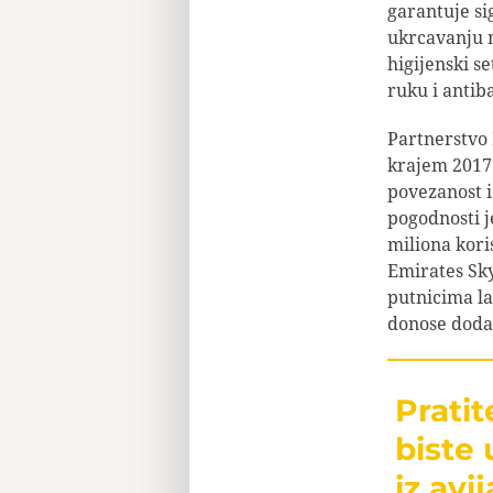
garantuje si
ukrcavanju n
higijenski se
ruku i antib
Partnerstvo 
krajem 2017.
povezanost i
pogodnosti j
miliona kori
Emirates Sk
putnicima la
donose doda
Prati
biste 
iz avij