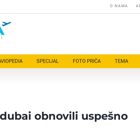
O NAMA
A
AVIOPEDIA
SPECIJAL
FOTO PRIČA
TEMA
lydubai obnovili uspešno