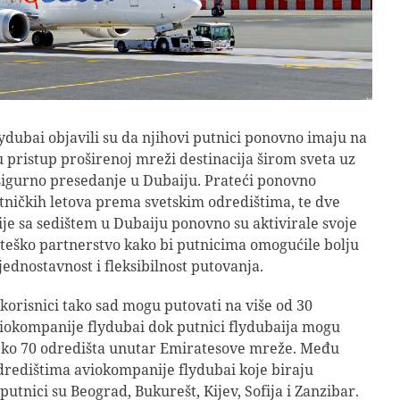
lydubai objavili su da njihovi putnici ponovno imaju na
 pristup proširenoj mreži destinacija širom sveta uz
sigurno presedanje u Dubaiju. Prateći ponovno
ničkih letova prema svetskim odredištima, te dve
e sa sedištem u Dubaiju ponovno su aktivirale svoje
teško partnerstvo kako bi putnicima omogućile bolju
jednostavnost i fleksibilnost putovanja.
korisnici tako sad mogu putovati na više od 30
iokompanije flydubai dok putnici flydubaija mogu
eko 70 odredišta unutar Emiratesove mreže. Među
redištima aviokompanije flydubai koje biraju
putnici su Beograd, Bukurešt, Kijev, Sofija i Zanzibar.