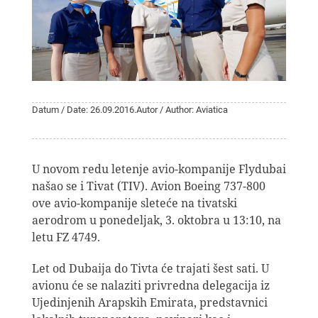
Datum / Date: 26.09.2016.
Autor / Author: Aviatica
U novom redu letenje avio-kompanije Flydubai
našao se i Tivat (TIV). Avion Boeing 737-800
ove avio-kompanije sleteće na tivatski
aerodrom u ponedeljak, 3. oktobra u 13:10, na
letu FZ 4749.
Let od Dubaija do Tivta će trajati šest sati. U
avionu će se nalaziti privredna delegacija iz
Ujedinjenih Arapskih Emirata, predstavnici