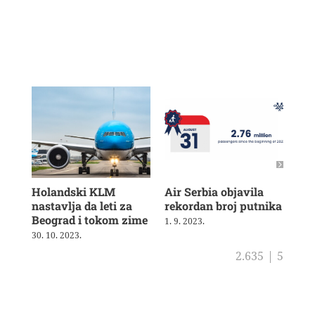
Holandski KLM
Air Serbia objavila
Air
nastavlja da leti za
rekordan broj putnika
pot
Beograd i tokom zime
sh
1. 9. 2023.
30. 10. 2023.
4. 8
2.635
|
5