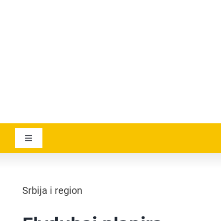
YOUTUBE
AVIATICANEWS
Toggle
Navigation
VESTI
Srbija i region
GEOGRAPHICA