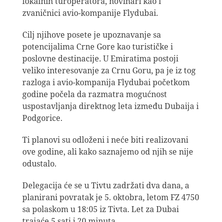
lokalnih turoperatora, novinari kao i
zvaničnici avio-kompanije Flydubai.
Cilj njihove posete je upoznavanje sa
potencijalima Crne Gore kao turističke i
poslovne destinacije. U Emiratima postoji
veliko interesovanje za Crnu Goru, pa je iz tog
razloga i avio-kompanija Flydubai početkom
godine počela da razmatra mogućnost
uspostavljanja direktnog leta između Dubaija i
Podgorice.
Ti planovi su odloženi i neće biti realizovani
ove godine, ali kako saznajemo od njih se nije
odustalo.
Delegacija će se u Tivtu zadržati dva dana, a
planirani povratak je 5. oktobra, letom FZ 4750
sa polaskom u 18:05 iz Tivta. Let za Dubai
trajaće 5 sati i 20 minuta.