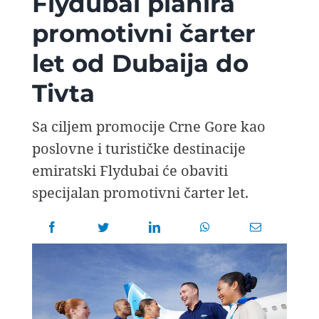
Flydubai planira
AVIOPEDIA
promotivni čarter
let od Dubaija do
SPECIJAL
Tivta
FOTO PRIČA
Sa ciljem promocije Crne Gore kao
poslovne i turističke destinacije
TEMA
emiratski Flydubai će obaviti
specijalan promotivni čarter let.
AGENT
Search
for: