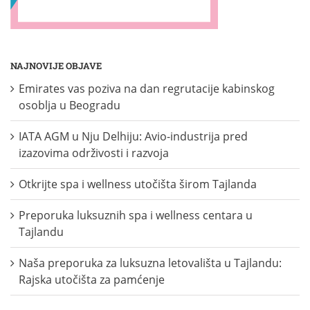
NAJNOVIJE OBJAVE
Emirates vas poziva na dan regrutacije kabinskog
osoblja u Beogradu
IATA AGM u Nju Delhiju: Avio-industrija pred
izazovima održivosti i razvoja
Otkrijte spa i wellness utočišta širom Tajlanda
Preporuka luksuznih spa i wellness centara u
Tajlandu
Naša preporuka za luksuzna letovališta u Tajlandu:
Rajska utočišta za pamćenje