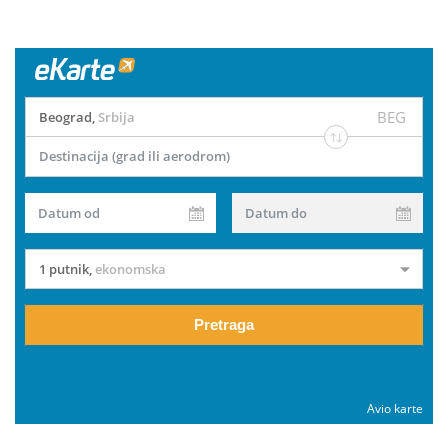
BEG
Beograd
,
Srbija
Destinacija (grad ili aerodrom)
Datum od
Datum do
1 putnik
,
ekonomska
Pretraga
Avio karte