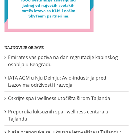
NAJNOVIJE OBJAVE
Emirates vas poziva na dan regrutacije kabinskog
osoblja u Beogradu
IATA AGM u Nju Delhiju: Avio-industrija pred
izazovima održivosti i razvoja
Otkrijte spa i wellness utočišta širom Tajlanda
Preporuka luksuznih spa i wellness centara u
Tajlandu
Naša preporuka za luksuzna letovališta u Tajlandu: