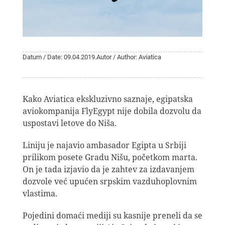
Datum / Date: 09.04.2019.
Autor / Author: Aviatica
Kako Aviatica ekskluzivno saznaje, egipatska
aviokompanija FlyEgypt nije dobila dozvolu da
uspostavi letove do Niša.
Liniju je najavio ambasador Egipta u Srbiji
prilikom posete Gradu Nišu, početkom marta.
On je tada izjavio da je zahtev za izdavanjem
dozvole već upućen srpskim vazduhoplovnim
vlastima.
Pojedini domaći mediji su kasnije preneli da se