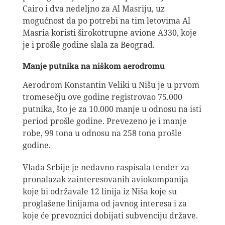
Cairo i dva nedeljno za Al Masriju, uz
mogućnost da po potrebi na tim letovima Al
Masria koristi širokotrupne avione A330, koje
je i prošle godine slala za Beograd.
Manje putnika na niškom aerodromu
Aerodrom Konstantin Veliki u Nišu je u prvom
tromesečju ove godine registrovao 75.000
putnika, što je za 10.000 manje u odnosu na isti
period prošle godine. Prevezeno je i manje
robe, 99 tona u odnosu na 258 tona prošle
godine.
Vlada Srbije je nedavno raspisala tender za
pronalazak zainteresovanih aviokompanija
koje bi održavale 12 linija iz Niša koje su
proglašene linijama od javnog interesa i za
koje će prevoznici dobijati subvenciju države.