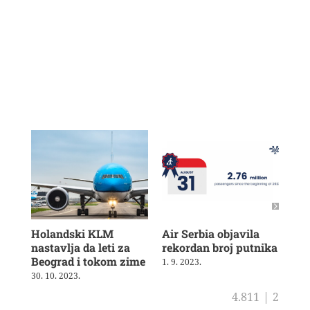
Holandski KLM
Air Serbia objavila
Air
nastavlja da leti za
rekordan broj putnika
pot
Beograd i tokom zime
sh
1. 9. 2023.
30. 10. 2023.
4. 8
4.811
|
2