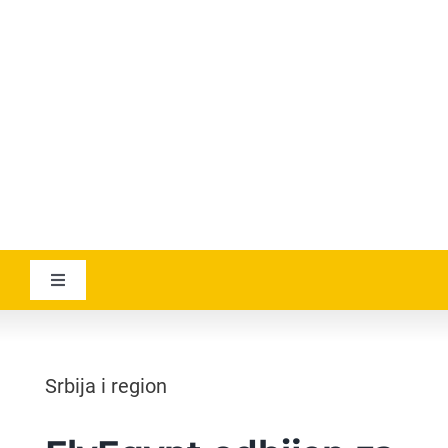
YOUTUBE
AVIATICANEWS
Toggle
Navigation
VESTI
Srbija i region
GEOGRAPHICA