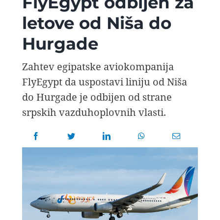
FlyEgypt odbijen za
AVIOPEDIA
letove od Niša do
Hurgade
SPECIJAL
Zahtev egipatske aviokompanija
FOTO PRIČA
FlyEgypt da uspostavi liniju od Niša
do Hurgade je odbijen od strane
TEMA
srpskih vazduhoplovnih vlasti.
AGENT
Search
for: