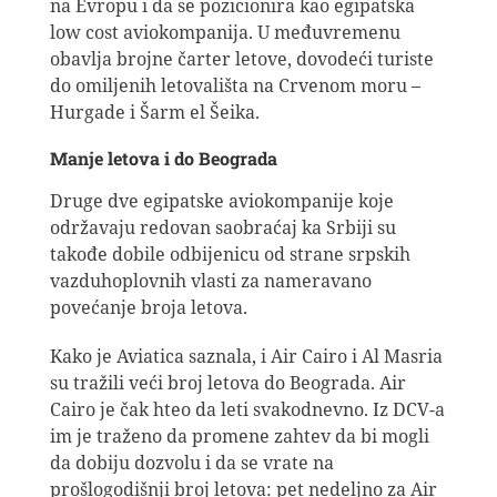
na Evropu i da se pozicionira kao egipatska
low cost aviokompanija. U međuvremenu
obavlja brojne čarter letove, dovodeći turiste
do omiljenih letovališta na Crvenom moru –
Hurgade i Šarm el Šeika.
Manje letova i do Beograda
Druge dve egipatske aviokompanije koje
održavaju redovan saobraćaj ka Srbiji su
takođe dobile odbijenicu od strane srpskih
vazduhoplovnih vlasti za nameravano
povećanje broja letova.
Kako je Aviatica saznala, i Air Cairo i Al Masria
su tražili veći broj letova do Beograda. Air
Cairo je čak hteo da leti svakodnevno. Iz DCV-a
im je traženo da promene zahtev da bi mogli
da dobiju dozvolu i da se vrate na
prošlogodišnji broj letova: pet nedeljno za Air