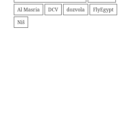
Al Masria
DCV
dozvola
FlyEgypt
Niš