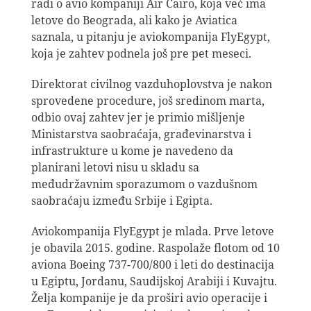
radi o avio kompaniji Air Cairo, koja već ima
letove do Beograda, ali kako je Aviatica
saznala, u pitanju je aviokompanija FlyEgypt,
koja je zahtev podnela još pre pet meseci.
Direktorat civilnog vazduhoplovstva je nakon
sprovedene procedure, još sredinom marta,
odbio ovaj zahtev jer je primio mišljenje
Ministarstva saobraćaja, građevinarstva i
infrastrukture u kome je navedeno da
planirani letovi nisu u skladu sa
međudržavnim sporazumom o vazdušnom
saobraćaju između Srbije i Egipta.
Aviokompanija FlyEgypt je mlada. Prve letove
je obavila 2015. godine. Raspolaže flotom od 10
aviona Boeing 737-700/800 i leti do destinacija
u Egiptu, Jordanu, Saudijskoj Arabiji i Kuvajtu.
Želja kompanije je da proširi avio operacije i