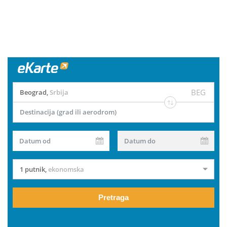
BEG
Beograd
,
Srbija
Destinacija (grad ili aerodrom)
Datum od
Datum do
1 putnik
,
ekonomska
Pretraga