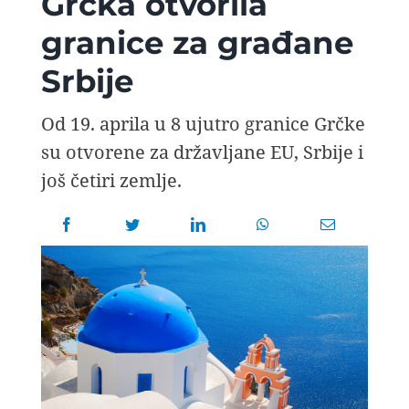
Grčka otvorila
AVIOPEDIA
granice za građane
Srbije
SPECIJAL
Od 19. aprila u 8 ujutro granice Grčke
FOTO PRIČA
su otvorene za državljane EU, Srbije i
još četiri zemlje.
TEMA
AGENT
Search
for: