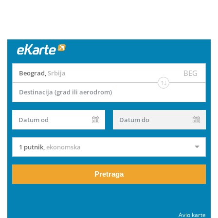
BEG
Beograd
,
Srbija
Destinacija (grad ili aerodrom)
Datum od
Datum do
1 putnik
,
ekonomska
Pretraga
Avio karte