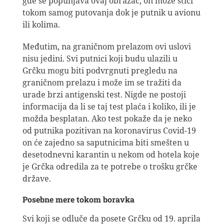
gde se popunjava ovaj obrazac, on može stići
tokom samog putovanja dok je putnik u avionu
ili kolima.
Međutim, na graničnom prelazom ovi uslovi
nisu jedini. Svi putnici koji budu ulazili u
Grčku mogu biti podvrgnuti pregledu na
graničnom prelazu i može im se tražiti da
urade brzi antigenski test. Nigde ne postoji
informacija da li se taj test plaća i koliko, ili je
možda besplatan. Ako test pokaže da je neko
od putnika pozitivan na koronavirus Covid-19
on će zajedno sa saputnicima biti smešten u
desetodnevni karantin u nekom od hotela koje
je Grčka odredila za te potrebe o trošku grčke
države.
Posebne mere tokom boravka
Svi koji se odluče da posete Grčku od 19. aprila