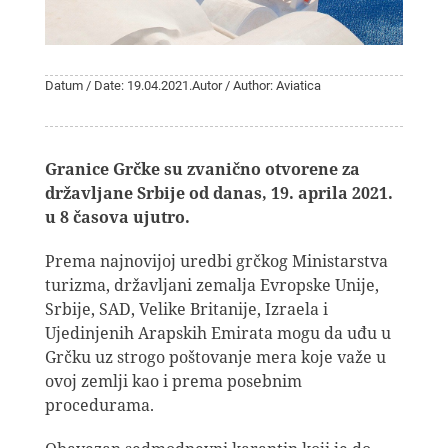
Datum / Date: 19.04.2021.
Autor / Author: Aviatica
Granice Grčke su zvanično otvorene za
državljane Srbije od danas, 19. aprila 2021.
u 8 časova ujutro.
Prema najnovijoj uredbi grčkog Ministarstva
turizma, državljani zemalja Evropske Unije,
Srbije, SAD, Velike Britanije, Izraela i
Ujedinjenih Arapskih Emirata mogu da uđu u
Grčku uz strogo poštovanje mera koje važe u
ovoj zemlji kao i prema posebnim
procedurama.