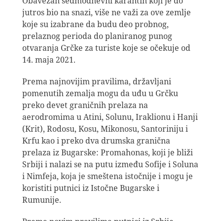
Obavezan sedmodnevni karantin koji je do
jutros bio na snazi, više ne važi za ove zemlje
koje su izabrane da budu deo probnog,
prelaznog perioda do planiranog punog
otvaranja Grčke za turiste koje se očekuje od
14. maja 2021.
Prema najnovijim pravilima, državljani
pomenutih zemalja mogu da uđu u Grčku
preko devet graničnih prelaza na
aerodromima u Atini, Solunu, Iraklionu i Hanji
(Krit), Rodosu, Kosu, Mikonosu, Santoriniju i
Krfu kao i preko dva drumska granična
prelaza iz Bugarske: Promahonas, koji je bliži
Srbiji i nalazi se na putu između Sofije i Soluna
i Nimfeja, koja je smeštena istočnije i mogu je
koristiti putnici iz Istočne Bugarske i
Rumunije.