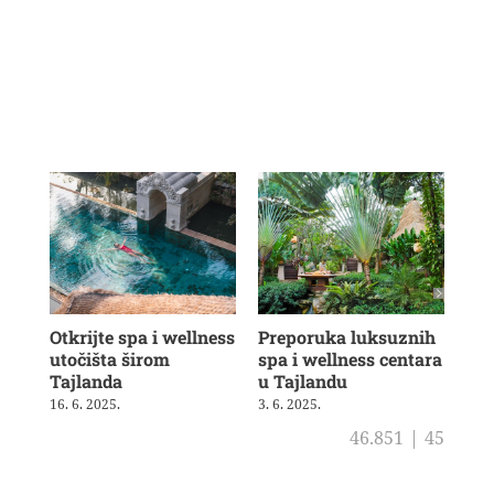
Otkrijte spa i wellness
Preporuka luksuznih
Na
utočišta širom
spa i wellness centara
luk
Tajlanda
u Tajlandu
Taj
uto
16. 6. 2025.
3. 6. 2025.
31. 
46.851
|
45