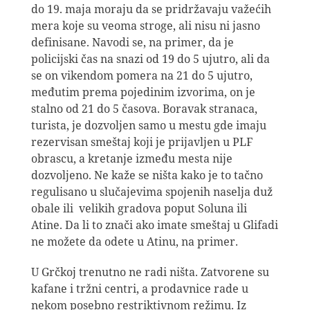
do 19. maja moraju da se pridržavaju važećih
mera koje su veoma stroge, ali nisu ni jasno
definisane. Navodi se, na primer, da je
policijski čas na snazi od 19 do 5 ujutro, ali da
se on vikendom pomera na 21 do 5 ujutro,
međutim prema pojedinim izvorima, on je
stalno od 21 do 5 časova. Boravak stranaca,
turista, je dozvoljen samo u mestu gde imaju
rezervisan smeštaj koji je prijavljen u PLF
obrascu, a kretanje između mesta nije
dozvoljeno. Ne kaže se ništa kako je to tačno
regulisano u slučajevima spojenih naselja duž
obale ili velikih gradova poput Soluna ili
Atine. Da li to znači ako imate smeštaj u Glifadi
ne možete da odete u Atinu, na primer.
U Grčkoj trenutno ne radi ništa. Zatvorene su
kafane i tržni centri, a prodavnice rade u
nekom posebno restriktivnom režimu. Iz