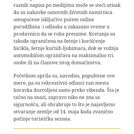
raznih napisa po medijima može se steći utisak
da su nabavke osnovnih životnih namirnica
omogućene isključivo putem online
porudžbina i odlaska u zakazano vreme u
prodavnicu da se roba preuzme. Kretanja su
takođe ograničena na šetnje i korišćenje
bicikla, šetnje kućnih ljubimaca, dok se vožnja
automobilom ograničava na maksimalno tri
osobe ili na članove istog domaćinstva.
Početkom aprila su, navodno, popuštene ove
mere, pa su rekreativni odlasci van mesta
boravka dozvoljeni samo preko vikenda. Šta je
tačno na snazi, zapravo niko ne zna sa
sigurnošću, ali ohrabruje to što je najavljeno
otvaranje zemlje od 14. maja kada zvanično
počinje turistička sezona.