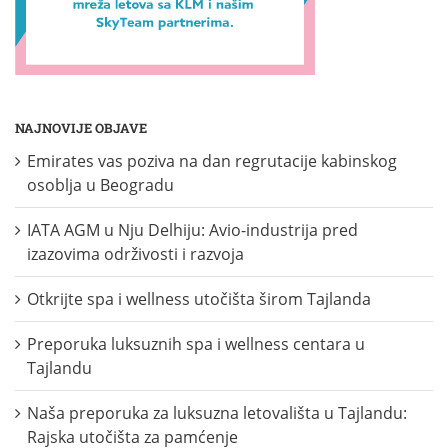
NAJNOVIJE OBJAVE
Emirates vas poziva na dan regrutacije kabinskog
osoblja u Beogradu
IATA AGM u Nju Delhiju: Avio-industrija pred
izazovima održivosti i razvoja
Otkrijte spa i wellness utočišta širom Tajlanda
Preporuka luksuznih spa i wellness centara u
Tajlandu
Naša preporuka za luksuzna letovališta u Tajlandu:
Rajska utočišta za pamćenje