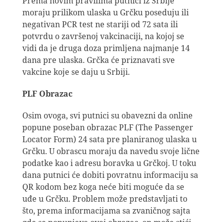
Prema novim pravilima putnici iz Srbije
moraju prilikom ulaska u Grčku poseduju ili
negativan PCR test ne stariji od 72 sata ili
potvrdu o završenoj vakcinaciji, na kojoj se
vidi da je druga doza primljena najmanje 14
dana pre ulaska. Grčka će priznavati sve
vakcine koje se daju u Srbiji.
PLF Obrazac
Osim ovoga, svi putnici su obavezni da online
popune poseban obrazac PLF (The Passenger
Locator Form) 24 sata pre planiranog ulaska u
Grčku. U obrascu moraju da navedu svoje lične
podatke kao i adresu boravka u Grčkoj. U toku
dana putnici će dobiti povratnu informaciju sa
QR kodom bez koga neće biti moguće da se
uđe u Grčku. Problem može predstavljati to
što, prema informacijama sa zvaničnog sajta