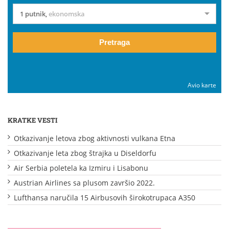
1 putnik
,
ekonomska
Pretraga
Avio karte
KRATKE VESTI
Otkazivanje letova zbog aktivnosti vulkana Etna
Otkazivanje leta zbog štrajka u Diseldorfu
Air Serbia poletela ka Izmiru i Lisabonu
Austrian Airlines sa plusom završio 2022.
Lufthansa naručila 15 Airbusovih širokotrupaca A350