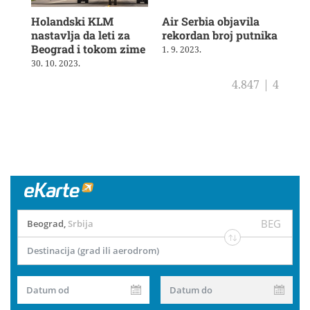
Holandski KLM
Air Serbia objavila
Air
nastavlja da leti za
rekordan broj putnika
pot
Beograd i tokom zime
sh
1. 9. 2023.
30. 10. 2023.
4. 8
4.847
|
4
BEG
Beograd
,
Srbija
Destinacija (grad ili aerodrom)
Datum od
Datum do