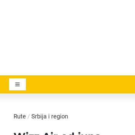
RSS
YOUTUBE
AVIATICANEWS
Toggle
Navigation
VESTI
Rute
/
Srbija i region
GEOGRAPHICA