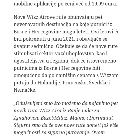
mobilne aplikacije po ceni već od 19,99 eura.
Nove Wizz Airove rute obuhvataju pet
neverovatnih destinacija na koje putnici iz
Bosne i Hercegovine mogu leteti. Ovi letovi će
biti pokrenuti u junu 2021. i obavljaće se
dvaput sedmično. Očekuje se da će nove rute
stimulisati sektor vazduhoplovstva, kao i
ugostiteljstva u regionu, dok će istovremeno
putnicima iz Bosne i Hercegovine biti
omogućeno da po najnižim cenama s Wizzom
putuju do Holandije, Francuske, Švedske i
Nemačke.
„Oduševljeni smo što možemo da najavimo pet
novih ruta Wizz Aira iz Banje Luke za
Ajndhoven, Bazel/Miluz, Malme i Dortmund.
Sigurni smo da će ove nove rute doneti još više
mogućnosti za sigurno putovanje. Ovom