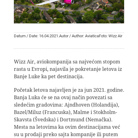
Datum / Date: 16.04.2021.
Autor / Author: Aviatica
Foto: Wizz Air
Wizz Air, aviokompanija sa najvećom stopom
rasta u Evropi, najavila je pokretanje letova iz
Banje Luke ka pet destinacija.
Početak letova najavljen je za jun 2021. godine.
Banja Luka će se na ovaj način povezati sa
sledećim gradovima: Ajndhoven (Holandija),
Bazel/Miluz (Francuska), Malme i Stokholm-
Skavsta (Švedska) i Dortmund (Nemačka).
Mesta na letovima ka ovim destinacijama već
su u prodaji preko sajta kompanije ili putem