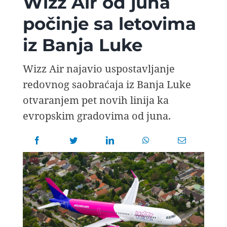
Wizz Air od juna
AVIOPEDIA
počinje sa letovima
iz Banja Luke
SPECIJAL
Wizz Air najavio uspostavljanje
FOTO PRIČA
redovnog saobraćaja iz Banja Luke
otvaranjem pet novih linija ka
TEMA
evropskim gradovima od juna.
AGENT
Search
for: