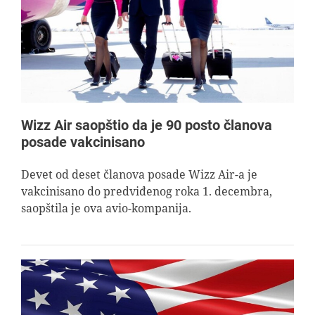
AVIOPEDIA
SPECIJAL
FOTO PRIČA
Wizz Air saopštio da je 90 posto članova
posade vakcinisano
TEMA
Devet od deset članova posade Wizz Air-a je
vakcinisano do predviđenog roka 1. decembra,
AGENT
saopštila je ova avio-kompanija.
Search
for: