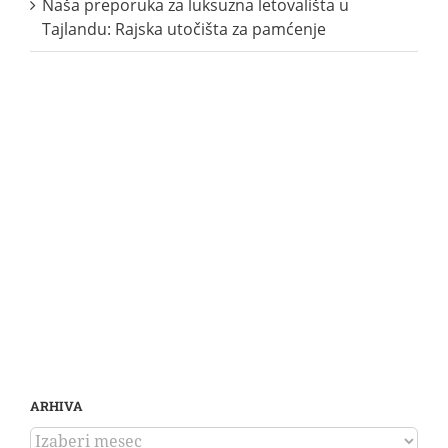
Naša preporuka za luksuzna letovališta u
Tajlandu: Rajska utočišta za pamćenje
ARHIVA
ARHIVA