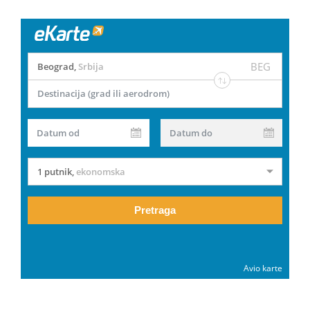
BEG
Beograd
,
Srbija
Destinacija (grad ili aerodrom)
Datum od
Datum do
1 putnik
,
ekonomska
Pretraga
Avio karte