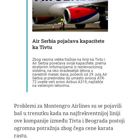
Air Serbia pojačava kapacitete
ka Tivtu
Zbog veoma velike tražnje na liniji ka Tivtu i
Air Serbia povećava svoje kapacitete. prema
dostpnim infomacijama iz rezrervacionog
sistema, na oko dvadesetak letova u
narednih mesec dana, počevši od 29. jula Air
Serbia je predvidela da umesto aviona ATR-
72 uvede veći avion Airbus A319, najčešće
na večernjim letovima.
Problemi za Montengro Airlines su se pojavili
baš u trenutku kada na najfrekventnijoj liniji
ove kompanije između Tivta i Beograda postoji
ogromna potražnja zbog čega cene karata
rastu.