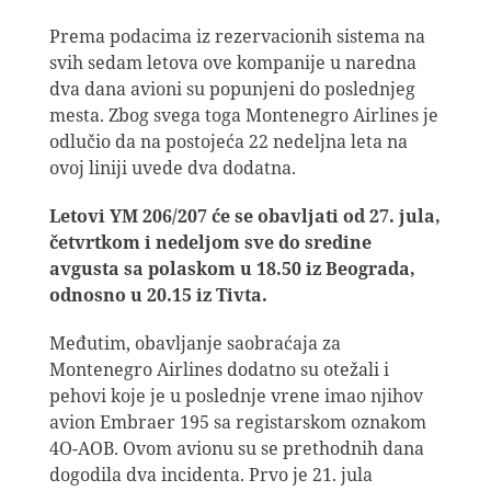
Prema podacima iz rezervacionih sistema na
svih sedam letova ove kompanije u naredna
dva dana avioni su popunjeni do poslednjeg
mesta. Zbog svega toga Montenegro Airlines je
odlučio da na postojeća 22 nedeljna leta na
ovoj liniji uvede dva dodatna.
Letovi YM 206/207 će se obavljati od 27. jula,
četvrtkom i nedeljom sve do sredine
avgusta sa polaskom u 18.50 iz Beograda,
odnosno u 20.15 iz Tivta.
Međutim, obavljanje saobraćaja za
Montenegro Airlines dodatno su otežali i
pehovi koje je u poslednje vrene imao njihov
avion Embraer 195 sa registarskom oznakom
4O-AOB. Ovom avionu su se prethodnih dana
dogodila dva incidenta. Prvo je 21. jula