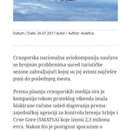
Datum / Date: 26.07.2017.
Autor / Author: Aviatica
Crnogorska nacionalna aviokompanija suočava
se brojnim problemima usred turističke
sezone zahvaljujući kojoj su joj avioni najčešće
puni do poslednjeg mesta.
Prema pisanju crnogorskih medija ova je
kompanija tokom proteklog vikenda imala
blokirane račune usled dugovanja prema
zajedničkoj agenciji za kontrolu letenja Srbije i
Crne Gore (SMATSA) koje iznosi 2,3 miliona
evra. Nakon što je postignut sporazum o