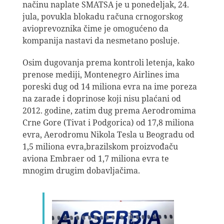
načinu naplate SMATSA je u ponedeljak, 24.
jula, povukla blokadu računa crnogorskog
avioprevoznika čime je omogućeno da
kompanija nastavi da nesmetano posluje.
Osim dugovanja prema kontroli letenja, kako
prenose mediji, Montenegro Airlines ima
poreski dug od 14 miliona evra na ime poreza
na zarade i doprinose koji nisu plaćani od
2012. godine, zatim dug prema Aerodromima
Crne Gore (Tivat i Podgorica) od 17,8 miliona
evra, Aerodromu Nikola Tesla u Beogradu od
1,5 miliona evra,brazilskom proizvođaču
aviona Embraer od 1,7 miliona evra te
mnogim drugim dobavljačima.