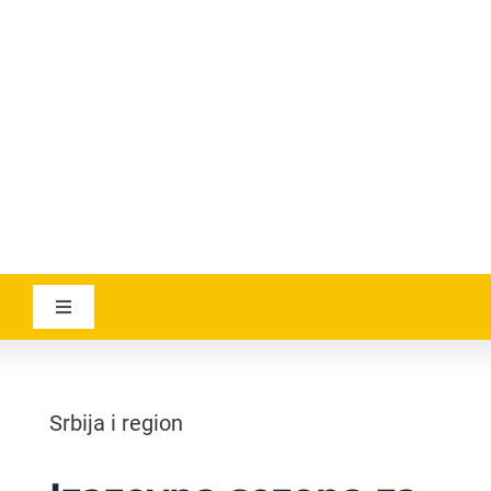
YOUTUBE
AVIATICANEWS
Toggle
Navigation
VESTI
Srbija i region
GEOGRAPHICA