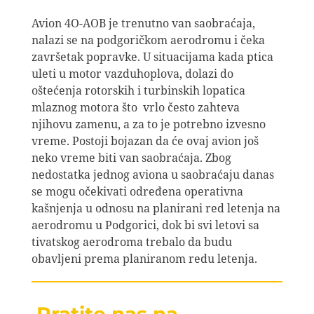
Avion 4O-AOB je trenutno van saobraćaja,
nalazi se na podgoričkom aerodromu i čeka
završetak popravke. U situacijama kada ptica
uleti u motor vazduhoplova, dolazi do
oštećenja rotorskih i turbinskih lopatica
mlaznog motora što vrlo često zahteva
njihovu zamenu, a za to je potrebno izvesno
vreme. Postoji bojazan da će ovaj avion još
neko vreme biti van saobraćaja. Zbog
nedostatka jednog aviona u saobraćaju danas
se mogu očekivati određena operativna
kašnjenja u odnosu na planirani red letenja na
aerodromu u Podgorici, dok bi svi letovi sa
tivatskog aerodroma trebalo da budu
obavljeni prema planiranom redu letenja.