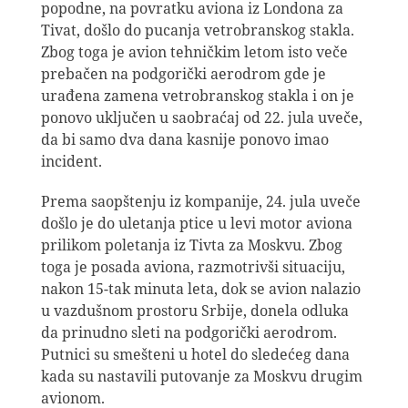
popodne, na povratku aviona iz Londona za
Tivat, došlo do pucanja vetrobranskog stakla.
Zbog toga je avion tehničkim letom isto veče
prebačen na podgorički aerodrom gde je
urađena zamena vetrobranskog stakla i on je
ponovo uključen u saobraćaj od 22. jula uveče,
da bi samo dva dana kasnije ponovo imao
incident.
Prema saopštenju iz kompanije, 24. jula uveče
došlo je do uletanja ptice u levi motor aviona
prilikom poletanja iz Tivta za Moskvu. Zbog
toga je posada aviona, razmotrivši situaciju,
nakon 15-tak minuta leta, dok se avion nalazio
u vazdušnom prostoru Srbije, donela odluka
da prinudno sleti na podgorički aerodrom.
Putnici su smešteni u hotel do sledećeg dana
kada su nastavili putovanje za Moskvu drugim
avionom.