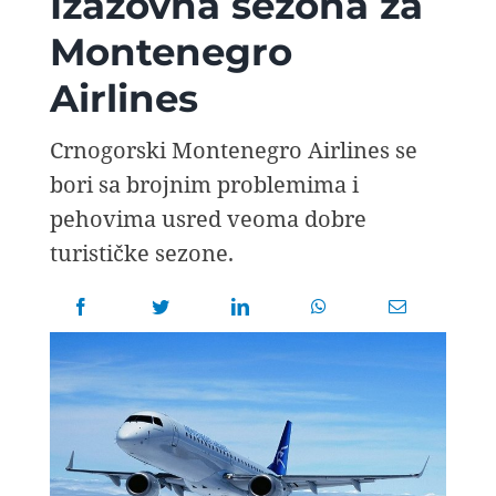
Izazovna sezona za
AVIOPEDIA
Montenegro
Airlines
SPECIJAL
Crnogorski Montenegro Airlines se
FOTO PRIČA
bori sa brojnim problemima i
pehovima usred veoma dobre
TEMA
turističke sezone.
AGENT
Search
for: