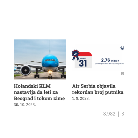
Holandski KLM
Air Serbia objavila
Air
nastavlja da leti za
rekordan broj putnika
pot
Beograd i tokom zime
sh
1. 9. 2023.
30. 10. 2023.
4. 8
8.982
|
3