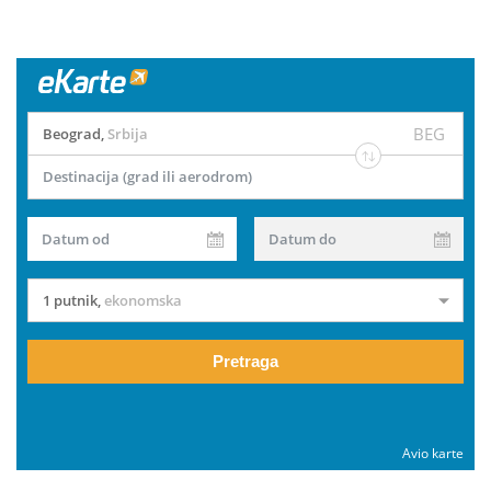
BEG
Beograd
,
Srbija
Destinacija (grad ili aerodrom)
Datum od
Datum do
1 putnik
,
ekonomska
Pretraga
Avio karte