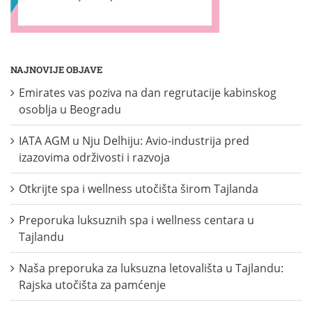
NAJNOVIJE OBJAVE
Emirates vas poziva na dan regrutacije kabinskog
osoblja u Beogradu
IATA AGM u Nju Delhiju: Avio-industrija pred
izazovima održivosti i razvoja
Otkrijte spa i wellness utočišta širom Tajlanda
Preporuka luksuznih spa i wellness centara u
Tajlandu
Naša preporuka za luksuzna letovališta u Tajlandu:
Rajska utočišta za pamćenje