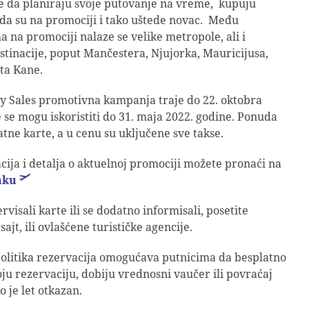
e da planiraju svoje putovanje na vreme, kupuju
da su na promociji i tako uštede novac. Među
a na promociji nalaze se velike metropole, ali i
stinacije, poput Mančestera, Njujorka, Mauricijusa,
nta Kane.
y Sales promotivna kampanja traje do 22. oktobra
e se mogu iskoristiti do 31. maja 2022. godine. Ponuda
atne karte, a u cenu su uključene sve takse.
cija i detalja o aktuelnoj promociji možete pronaći na
nku
rvisali karte ili se dodatno informisali, posetite
ajt, ili ovlašćene turističke agencije.
politika rezervacija omogućava putnicima da besplatno
u rezervaciju, dobiju vrednosni vaučer ili povraćaj
o je let otkazan.