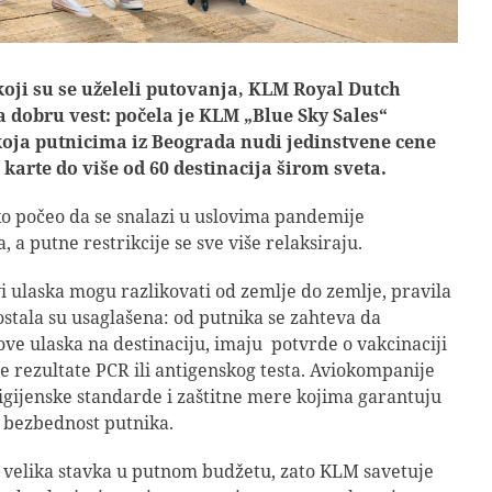
koji su se uželeli putovanja, KLM Royal Dutch
a dobru vest: počela je KLM „Blue Sky Sales“
oja putnicima iz Beograda nudi jedinstvene cene
karte do više od 60 destinacija širom sveta.
ko počeo da se snalazi u uslovima pandemije
 a putne restrikcije se sve više relaksiraju.
vi ulaska mogu razlikovati od zemlje do zemlje, pravila
stala su usaglašena: od putnika se zahteva da
ve ulaska na destinaciju, imaju potvrde o vakcinaciji
vne rezultate PCR ili antigenskog testa. Aviokompanije
higijenske standarde i zaštitne mere kojima garantuju
 bezbednost putnika.
 velika stavka u putnom budžetu, zato KLM savetuje