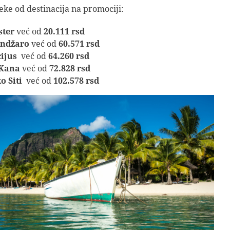
ke od destinacija na promociji:
ster
već od
20.111 rsd
andžaro
već od
60.571 rsd
ijus
već od
64.260 rsd
 Kana
već od
72.828 rsd
o Siti
već od
102.578 rsd