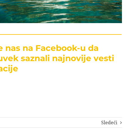
te nas na Facebook-u da
uvek saznali najnovije vesti
acije
Sledeći