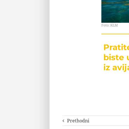
Foto: KLM
Prati
biste 
iz avij
Prethodni