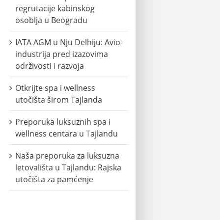
regrutacije kabinskog
osoblja u Beogradu
IATA AGM u Nju Delhiju: Avio-
industrija pred izazovima
održivosti i razvoja
Otkrijte spa i wellness
utočišta širom Tajlanda
Preporuka luksuznih spa i
wellness centara u Tajlandu
Naša preporuka za luksuzna
letovališta u Tajlandu: Rajska
utočišta za pamćenje