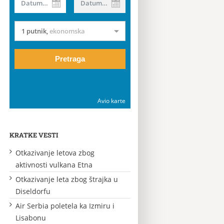
Datum od
Datum do
1 putnik
,
ekonomska
Pretraga
Avio karte
KRATKE VESTI
Otkazivanje letova zbog
aktivnosti vulkana Etna
Otkazivanje leta zbog štrajka u
Diseldorfu
Air Serbia poletela ka Izmiru i
Lisabonu