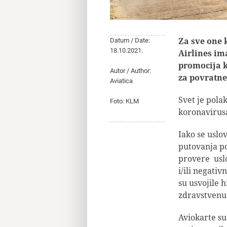
Za sve one 
Datum / Date:
18.10.2021.
Airlines im
promocija k
Autor / Author:
za povratne 
Aviatica
Svet je pola
Foto: KLM
koronavirusa,
Iako se uslo
putovanja po
provere uslo
i/ili negati
su usvojile 
zdravstvenu
Aviokarte su