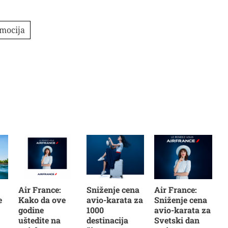
mocija
Air France:
Sniženje cena
Air France:
e
Kako da ove
avio-karata za
Sniženje cena
godine
1000
avio-karata za
uštedite na
destinacija
Svetski dan