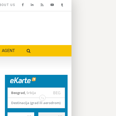
BOUT US
AGENT
BEG
Beograd
,
Srbija
Destinacija (grad ili aerodrom)