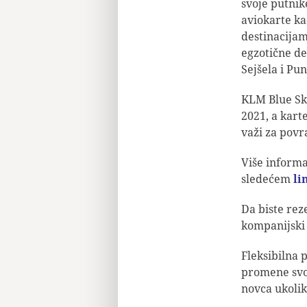
svoje putnik
aviokarte ka
destinacijam
egzotične de
Sejšela i Pu
KLM Blue Sk
2021, a kart
važi za povr
Više informa
sledećem
li
Da biste reze
kompanijski s
Fleksibilna 
promene svoj
novca ukolik