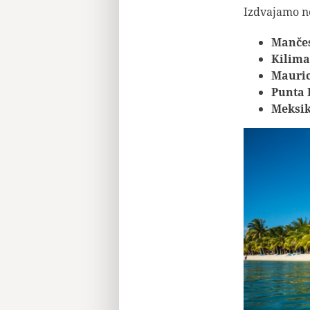
Izdvajamo ne
Manče
K
ilim
Mauric
Punta
Meksik