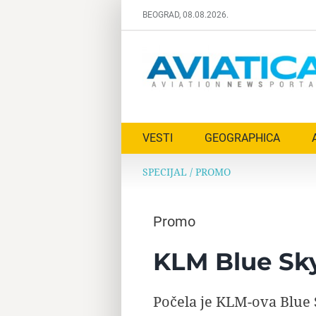
Skip
BEOGRAD, 08.08.2026.
to
content
VESTI
GEOGRAPHICA
SPECIJAL
/
PROMO
Promo
KLM Blue Sky
Počela je KLM-ova Blue 