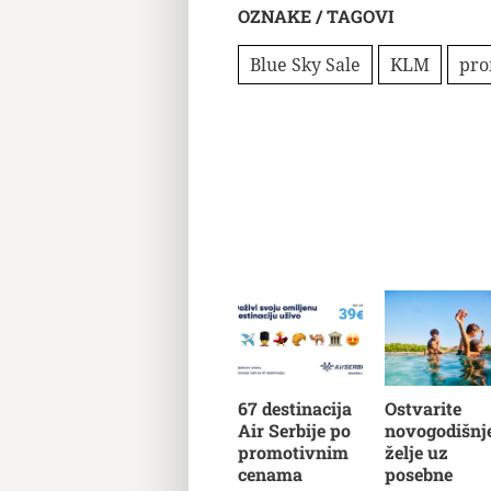
OZNAKE / TAGOVI
Blue Sky Sale
KLM
pro
67 destinacija
Ostvarite
Air Serbije po
novogodišnj
promotivnim
želje uz
cenama
posebne