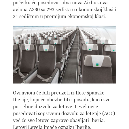
početku će posedovati dva nova Airbus-ova
aviona A330 sa 293 sedišta u ekonomskoj klasi i
21 sedištem u premijum ekonomskoj klasi.
Ovi avioni će biti preuzeti iz flote španske
Iberije, koja će obezbediti i posadu, kao i sve
potrebne dozvole za letove. Level neće
posedovati sopstvenu dozvolu za letenje (AOC)
već će sve letove zapravo obavljati Iberia.
Letovi Levela imaće oznaku Iberije.