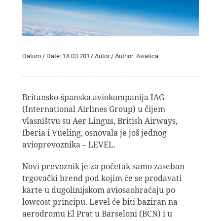
Datum / Date: 18.03.2017.
Autor / Author: Aviatica
Britansko-španska aviokompanija IAG
(International Airlines Group) u čijem
vlasništvu su Aer Lingus, British Airways,
Iberia i Vueling, osnovala je još jednog
avioprevoznika – LEVEL.
Novi prevoznik je za početak samo zaseban
trgovački brend pod kojim će se prodavati
karte u dugolinijskom aviosaobraćaju po
lowcost principu. Level će biti baziran na
aerodromu El Prat u Barseloni (BCN) i u