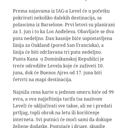
Prema najavama iz IAG-a Level će u početku
pokrivati nekoliko dalekih destinacija, sa
polascima iz Barselone. Prvi letovi su planirani
za 1. jun i to ka Los Anđelesu. Obavljaće se dva
puta nedeljno. Dan kasnije biće uspostavljena
linija za Oukland (pored San Franciska), a
linija će biti održavana tri puta nedeljno.
Punta Kana u Dominikanskoj Republici je
treće odredište Levela koje će zaživeti 10.
juna, dok će Buenos Ajres od 17. juna biti
četvrti na mapi destinacija.
Najniža cena karte u jednom smeru biće od 99
evra, a ova najjeftinija tarifa (sa nazivom
Level) će uključivati sve takse, ali ne i predati
prtljag, topli obrok na letu ili korišćenje
interneta. Svi putnici će moći sami da dokupe
željene dodatke. Postojaće i druge, skuplje