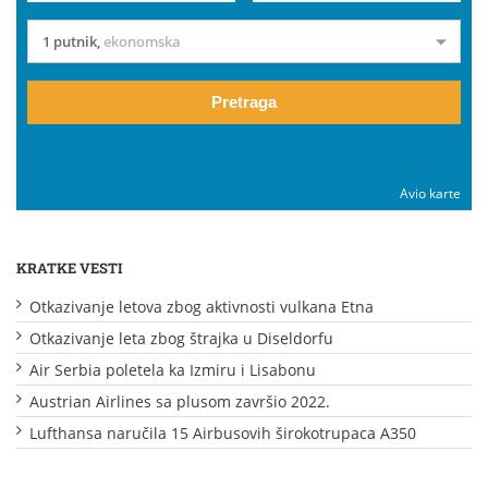
1 putnik
,
ekonomska
Pretraga
Avio karte
KRATKE VESTI
Otkazivanje letova zbog aktivnosti vulkana Etna
Otkazivanje leta zbog štrajka u Diseldorfu
Air Serbia poletela ka Izmiru i Lisabonu
Austrian Airlines sa plusom završio 2022.
Lufthansa naručila 15 Airbusovih širokotrupaca A350