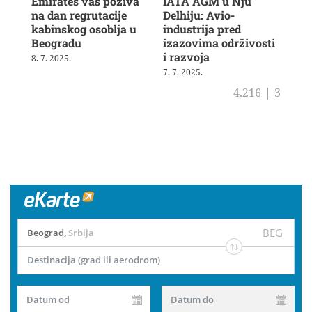
Emirates vas poziva
IATA AGM u Nju
Veš
na dan regrutacije
Delhiju: Avio-
u b
kabinskog osoblja u
industrija pred
ras
Beogradu
izazovima održivosti
19. 
i razvoja
8. 7. 2025.
7. 7. 2025.
4.216
|
3
BEG
Beograd
,
Srbija
Destinacija (grad ili aerodrom)
Datum od
Datum do