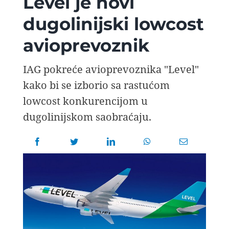
Level je novi
AVIOPEDIA
dugolinijski lowcost
avioprevoznik
SPECIJAL
IAG pokreće avioprevoznika "Level"
FOTO PRIČA
kako bi se izborio sa rastućom
lowcost konkurencijom u
TEMA
dugolinijskom saobraćaju.
AGENT
Search
for: