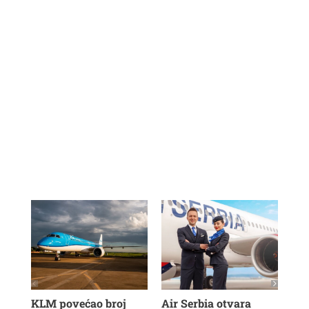
KLM povećao broj
Air Serbia otvara
Be