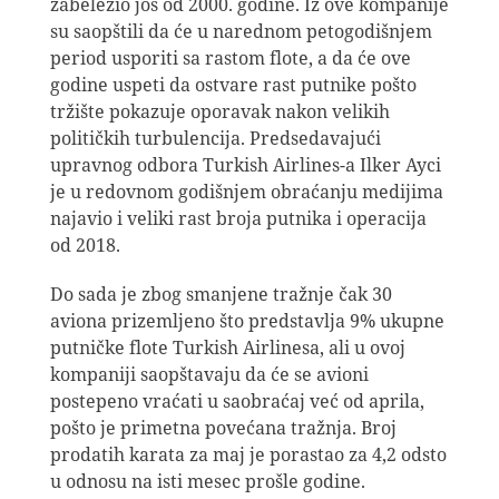
zabeležio još od 2000. godine. Iz ove kompanije
su saopštili da će u narednom petogodišnjem
period usporiti sa rastom flote, a da će ove
godine uspeti da ostvare rast putnike pošto
tržište pokazuje oporavak nakon velikih
političkih turbulencija. Predsedavajući
upravnog odbora Turkish Airlines-a Ilker Ayci
je u redovnom godišnjem obraćanju medijima
najavio i veliki rast broja putnika i operacija
od 2018.
Do sada je zbog smanjene tražnje čak 30
aviona prizemljeno što predstavlja 9% ukupne
putničke flote Turkish Airlinesa, ali u ovoj
kompaniji saopštavaju da će se avioni
postepeno vraćati u saobraćaj već od aprila,
pošto je primetna povećana tražnja. Broj
prodatih karata za maj je porastao za 4,2 odsto
u odnosu na isti mesec prošle godine.