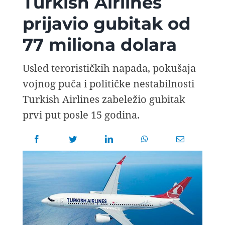
Turkish Airlines
AVIOPEDIA
prijavio gubitak od
77 miliona dolara
SPECIJAL
Usled terorističkih napada, pokušaja
FOTO PRIČA
vojnog puča i političke nestabilnosti
Turkish Airlines zabeležio gubitak
TEMA
prvi put posle 15 godina.
AGENT
Search
for: