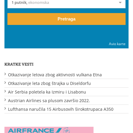
1 putnik
,
ekonomska
Pretraga
Avio karte
KRATKE VESTI
Otkazivanje letova zbog aktivnosti vulkana Etna
Otkazivanje leta zbog štrajka u Diseldorfu
Air Serbia poletela ka Izmiru i Lisabonu
Austrian Airlines sa plusom završio 2022.
Lufthansa naručila 15 Airbusovih širokotrupaca A350