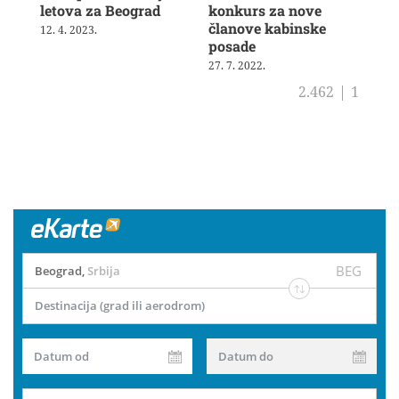
letova za Beograd
konkurs za nove
Nik
članove kabinske
za 
12. 4. 2023.
posade
se
27. 7. 2022.
16. 
2.462
|
1
BEG
Beograd
,
Srbija
Destinacija (grad ili aerodrom)
Datum od
Datum do