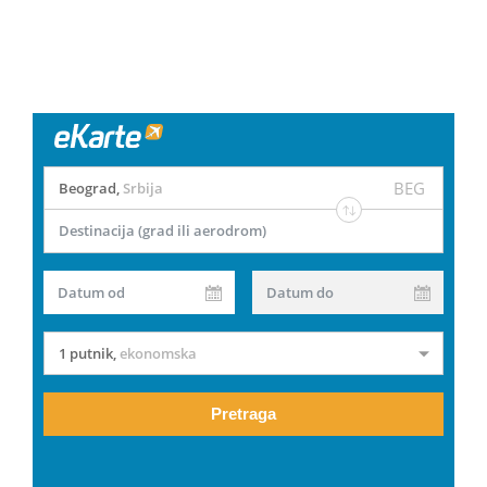
BEG
Beograd
,
Srbija
Destinacija (grad ili aerodrom)
Datum od
Datum do
1 putnik
,
ekonomska
Pretraga