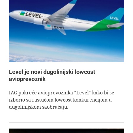
Level je novi dugolinijski lowcost
avioprevoznik
IAG pokreće avioprevoznika "Level" kako bi se
izborio sa rastućom lowcost konkurencijom u
dugolinijskom saobraćaju.