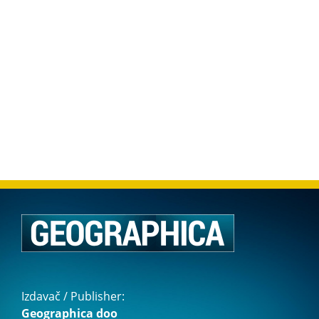
Izdavač / Publisher:
Geographica doo