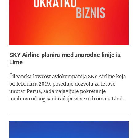
AVIOPEDIA
SPECIJAL
FOTO PRIČA
SKY Airline planira međunarodne linije iz
Lime
TEMA
Čileanska lowcost aviokompanija SKY Airline koja
od februara 2019. poseduje dozvolu za letove
AGENT
unutar Perua, sada najavljuje pokretanje
međunarodnog saobraćaja sa aerodroma u Limi.
Search
for: