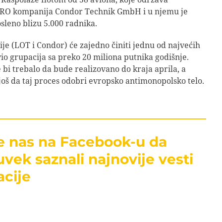
RO kompanija Condor Technik GmbH i u njemu je
leno blizu 5.000 radnika.
e (LOT i Condor) će zajedno činiti jednu od najvećih
io grupacija sa preko 20 miliona putnika godišnje.
bi trebalo da bude realizovano do kraja aprila, a
još da taj proces odobri evropsko antimonopolsko telo.
te nas na Facebook-u da
uvek saznali najnovije vesti
acije