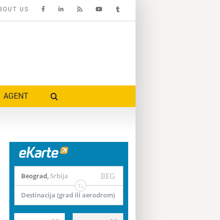
BOUT US
AGENT
BEG
Beograd
,
Srbija
Destinacija (grad ili aerodrom)