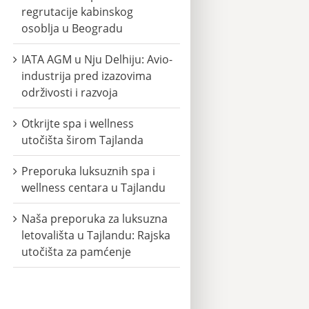
regrutacije kabinskog
osoblja u Beogradu
IATA AGM u Nju Delhiju: Avio-
industrija pred izazovima
održivosti i razvoja
Otkrijte spa i wellness
utočišta širom Tajlanda
Preporuka luksuznih spa i
wellness centara u Tajlandu
Naša preporuka za luksuzna
letovališta u Tajlandu: Rajska
utočišta za pamćenje