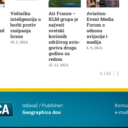
Veštačka
Air France –
Aviation-
inteligencija u
KLM grupa je
Event Media
borbi protiv
najveći
Forum o
ed
rasipanja
svetski
odnosu
hrane
korisnik
avijacije i
održivog avio-
medija
19. 2. 2024.
goriva drugu
6. 9. 2023.
godinu za
redom
25. 12. 2023.
6.146
|
2
Izdavač / Publisher:
Konta
Geographica doo
e-mail