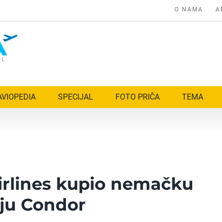
O NAMA
A
AVIOPEDIA
SPECIJAL
FOTO PRIČA
TEMA
irlines kupio nemačku
ju Condor