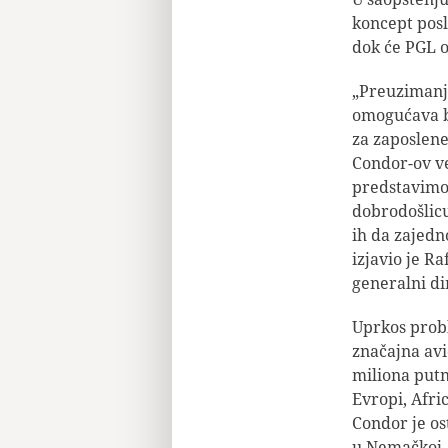
koncept posl
dok će PGL o
„Preuzimanje
omogućava bu
za zaposlene
Condor-ov v
predstavimo
dobrodošlic
ih da zajedn
izjavio je R
generalni di
Uprkos probl
značajna avi
miliona putn
Evropi, Afric
Condor je os
u Nemačkoj. 