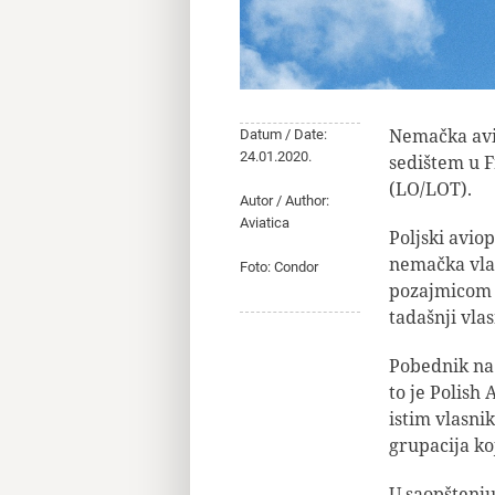
Nemačka avi
Datum / Date:
24.01.2020.
sedištem u F
(LO/LOT).
Autor / Author:
Aviatica
Poljski avio
nemačka vla
Foto: Condor
pozajmicom o
tadašnji vla
Pobednik na 
to je Polish
istim vlasni
grupacija koj
U saopštenju