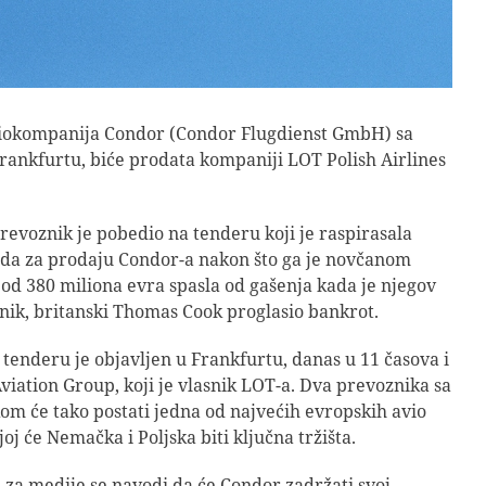
okompanija Condor (Condor Flugdienst GmbH) sa
rankfurtu, biće prodata kompaniji LOT Polish Airlines
prevoznik je pobedio na tenderu koji je raspirasala
da za prodaju Condor-a nakon što ga je novčanom
d 380 miliona evra spasla od gašenja kada je njegov
snik, britanski Thomas Cook proglasio bankrot.
tenderu je objavljen u Frankfurtu, danas u 11 časova i
 Aviation Group, koji je vlasnik LOT-a. Dva prevoznika sa
kom će tako postati jedna od najvećih evropskih avio
oj će Nemačka i Poljska biti ključna tržišta.
 za medije se navodi da će Condor zadržati svoj