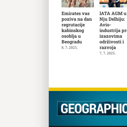
Emirates vas
IATA AGM u
poziva na dan
Nju Delhiju:
regrutacije
Avio-
kabinskog
industrija pr
osoblja u
izazovima
Beogradu
održivosti i
razvoja
8. 7. 2025.
7. 7. 2025.