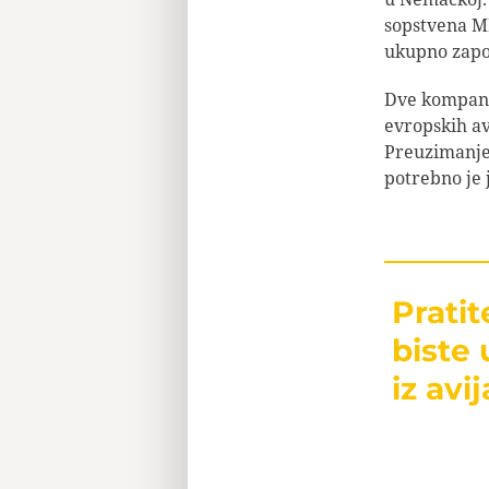
sopstvena M
ukupno zapos
Dve kompanij
evropskih av
Preuzimanje 
potrebno je 
Prati
biste 
iz avij