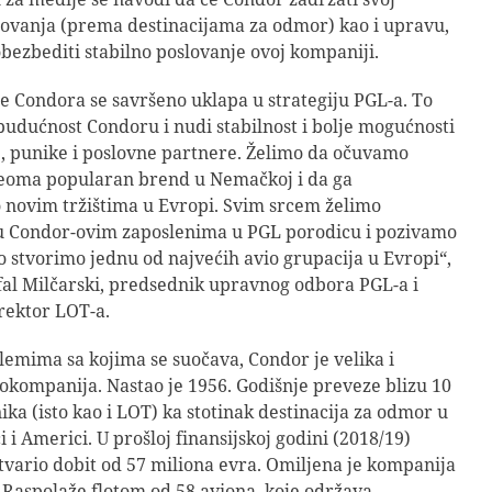
ovanja (prema destinacijama za odmor) kao i upravu,
bezbediti stabilno poslovanje ovoj kompaniji.
 Condora se savršeno uklapa u strategiju PGL-a. To
dućnost Condoru i nudi stabilnost i bolje mogućnosti
, punike i poslovne partnere. Želimo da očuvamo
eoma popularan brend u Nemačkoj i da ga
 novim tržištima u Evropi. Svim srcem želimo
u Condor-ovim zaposlenima u PGL porodicu i pozivamo
o stvorimo jednu od najvećih avio grupacija u Evropi“,
afal Milčarski, predsednik upravnog odbora PGL-a i
rektor LOT-a.
emima sa kojima se suočava, Condor je velika i
okompanija. Nastao je 1956. Godišnje preveze blizu 10
ika (isto kao i LOT) ka stotinak destinacija za odmor u
i i Americi. U prošloj finansijskoj godini (2018/19)
tvario dobit od 57 miliona evra. Omiljena je kompanija
Raspolaže flotom od 58 aviona, koje održava