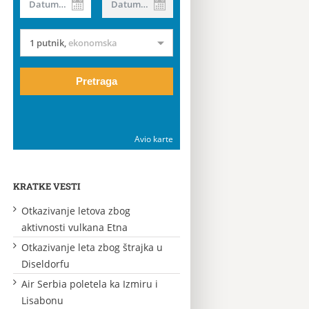
Datum od
Datum do
1 putnik
,
ekonomska
Pretraga
Avio karte
KRATKE VESTI
Otkazivanje letova zbog
aktivnosti vulkana Etna
Otkazivanje leta zbog štrajka u
Diseldorfu
Air Serbia poletela ka Izmiru i
Lisabonu