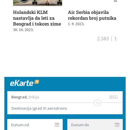
Holandski KLM
Air Serbia objavila
Air
nastavlja da leti za
rekordan broj putnika
pot
Beograd i tokom zime
sh
1. 9. 2023.
30. 10. 2023.
4. 8
2.583
|
1
BEG
Beograd
,
Srbija
Destinacija (grad ili aerodrom)
Datum od
Datum do