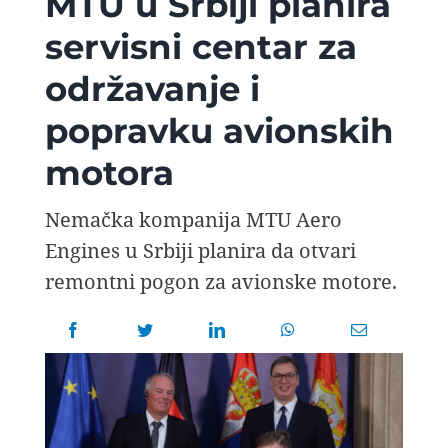
MTU u Srbiji planira
AVIOPEDIA
servisni centar za
održavanje i
SPECIJAL
popravku avionskih
FOTO PRIČA
motora
TEMA
Nemačka kompanija MTU Aero
Engines u Srbiji planira da otvari
remontni pogon za avionske motore.
AGENT
Search
for: