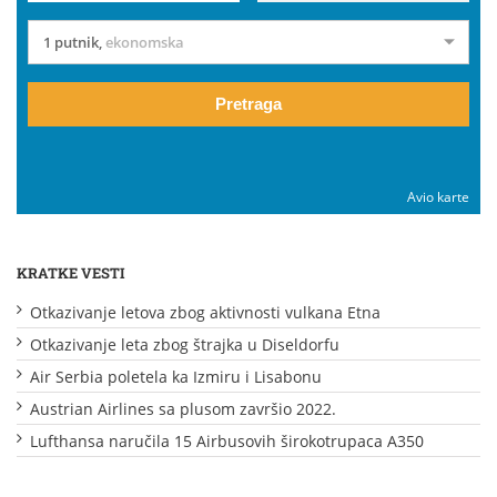
1 putnik
,
ekonomska
Pretraga
Avio karte
KRATKE VESTI
Otkazivanje letova zbog aktivnosti vulkana Etna
Otkazivanje leta zbog štrajka u Diseldorfu
Air Serbia poletela ka Izmiru i Lisabonu
Austrian Airlines sa plusom završio 2022.
Lufthansa naručila 15 Airbusovih širokotrupaca A350