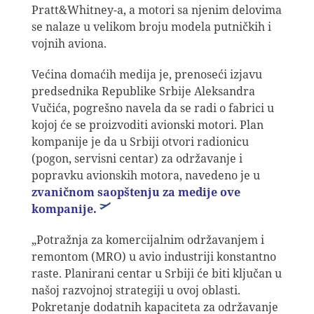
Pratt&Whitney-a, a motori sa njenim delovima
se nalaze u velikom broju modela putničkih i
vojnih aviona.
Većina domaćih medija je, prenoseći izjavu
predsednika Republike Srbije Aleksandra
Vučića, pogrešno navela da se radi o fabrici u
kojoj će se proizvoditi avionski motori. Plan
kompanije je da u Srbiji otvori radionicu
(pogon, servisni centar) za održavanje i
popravku avionskih motora, navedeno je u
zvaničnom saopštenju za medije ove
kompanije
.
„Potražnja za komercijalnim održavanjem i
remontom (MRO) u avio industriji konstantno
raste. Planirani centar u Srbiji će biti ključan u
našoj razvojnoj strategiji u ovoj oblasti.
Pokretanje dodatnih kapaciteta za održavanje