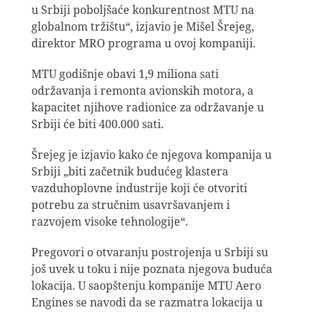
u Srbiji poboljšaće konkurentnost MTU na
globalnom tržištu“, izjavio je Mišel Šrejeg,
direktor MRO programa u ovoj kompaniji.
MTU godišnje obavi 1,9 miliona sati
održavanja i remonta avionskih motora, a
kapacitet njihove radionice za održavanje u
Srbiji će biti 400.000 sati.
Šrejeg je izjavio kako će njegova kompanija u
Srbiji „biti začetnik budućeg klastera
vazduhoplovne industrije koji će otvoriti
potrebu za stručnim usavršavanjem i
razvojem visoke tehnologije“.
Pregovori o otvaranju postrojenja u Srbiji su
još uvek u toku i nije poznata njegova buduća
lokacija. U saopštenju kompanije MTU Aero
Engines se navodi da se razmatra lokacija u