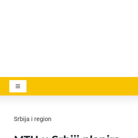
YOUTUBE
AVIATICANEWS
Toggle
Navigation
VESTI
Srbija i region
GEOGRAPHICA