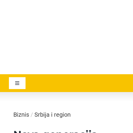
YOUTUBE
AVIATICANEWS
Toggle
Navigation
VESTI
Biznis
/
Srbija i region
GEOGRAPHICA