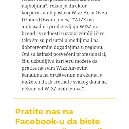
najboljima”, rekao je direktor
korporativnih poslova Wizz Air-a Oven
Džouns (Owain Jones). ”WIZZ-ovi
ambasadori predstavljaju WIZZ-ov
brend i vrednosti u svojoj zemlji i šire,
tako što su prisutni u medijima i na
dobrotvornim događajima u regionu.
Oni su istinski posvećeni profesionalci,
čiju uzbudljivu karijeru možete da
pratite na svim Wizz Air-ovim
kanalima na društvenim mrežama, a
možete i da ih sretnete svakog dana na
nekom od WIZZ-ovih letova”.
Pratite nas na
Facebook-u da biste