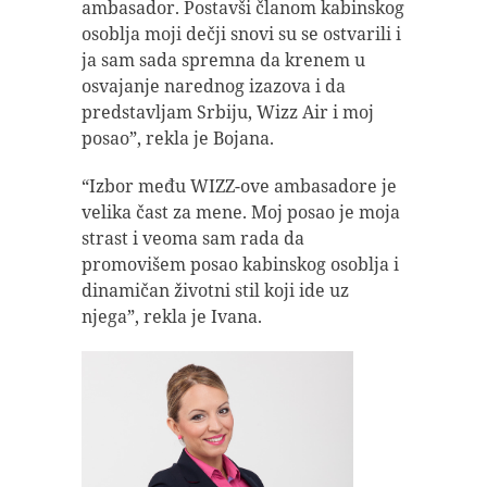
ambasador. Postavši članom kabinskog
osoblja moji dečji snovi su se ostvarili i
ja sam sada spremna da krenem u
osvajanje narednog izazova i da
predstavljam Srbiju, Wizz Air i moj
posao”, rekla je Bojana.
“Izbor među WIZZ-ove ambasadore je
velika čast za mene. Moj posao je moja
strast i veoma sam rada da
promovišem posao kabinskog osoblja i
dinamičan životni stil koji ide uz
njega”, rekla je Ivana.