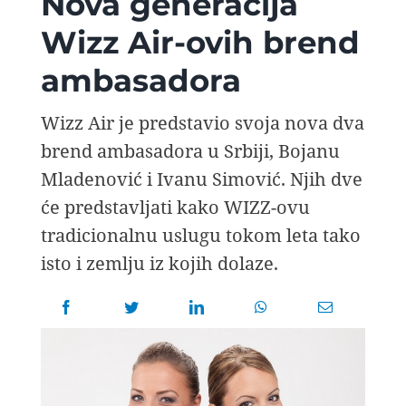
Nova generacija
AVIOPEDIA
Wizz Air-ovih brend
ambasadora
SPECIJAL
Wizz Air je predstavio svoja nova dva
FOTO PRIČA
brend ambasadora u Srbiji, Bojanu
Mladenović i Ivanu Simović. Njih dve
TEMA
će predstavljati kako WIZZ-ovu
tradicionalnu uslugu tokom leta tako
AGENT
isto i zemlju iz kojih dolaze.
Search
for: