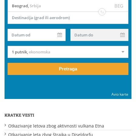
BEG
Beograd
,
Srbija
Destinacija (grad ili aerodrom)
Datum od
Datum do
1 putnik
,
ekonomska
Pretraga
Avio karte
KRATKE VESTI
Otkazivanje letova zbog aktivnosti vulkana Etna
Otkazivanje leta zbog štrajka u Diseldorfu