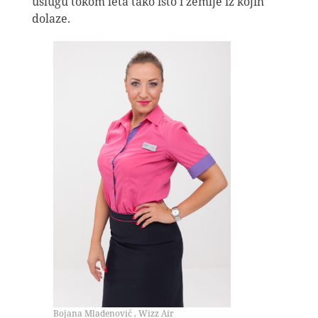
uslugu tokom leta tako isto i zemlje iz kojih
dolaze.
Bojana Mladenović , Wizz Air