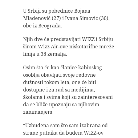
U Srbiji su pobednice Bojana
Mladenović (27) i Ivana Simović (30),
obe iz Beograda.
Njih dve će predstavljati WIZZ i Srbiju
širom Wizz Air-ove niskotarifne mreže
linija u 38 zemalja.
Osim što će kao članice kabinskog
osoblja obavljati svoje redovne
dužnosti tokom leta, one će biti
dostupne i za rad sa medijima,
školama i svima koji su zainteresovani
da se bliže upoznaju sa njihovim
zanimanjem.
“Uzbuđena sam što sam izabrana od
strane putnika da budem WIZZ-ov