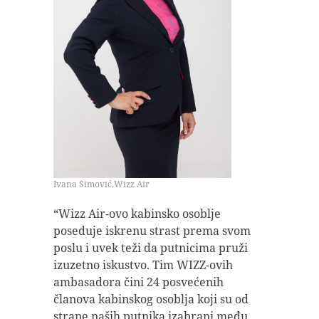
Ivana Simović,Wizz Air
“Wizz Air-ovo kabinsko osoblje
poseduje iskrenu strast prema svom
poslu i uvek teži da putnicima pruži
izuzetno iskustvo. Tim WIZZ-ovih
ambasadora čini 24 posvećenih
članova kabinskog osoblja koji su od
strane naših putnika izabrani među