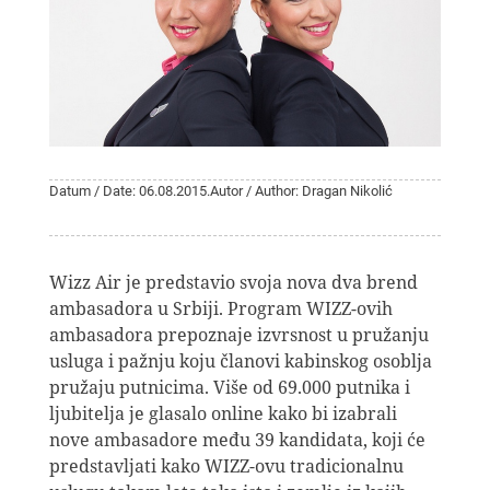
Datum / Date: 06.08.2015.
Autor / Author: Dragan Nikolić
Wizz Air je predstavio svoja nova dva brend
ambasadora u Srbiji. Program WIZZ-ovih
ambasadora prepoznaje izvrsnost u pružanju
usluga i pažnju koju članovi kabinskog osoblja
pružaju putnicima. Više od 69.000 putnika i
ljubitelja je glasalo online kako bi izabrali
nove ambasadore među 39 kandidata, koji će
predstavljati kako WIZZ-ovu tradicionalnu