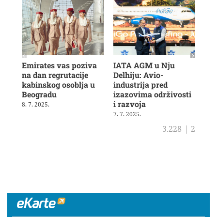
Emirates vas poziva
IATA AGM u Nju
Veš
na dan regrutacije
Delhiju: Avio-
u b
kabinskog osoblja u
industrija pred
ras
Beogradu
izazovima održivosti
19. 
i razvoja
8. 7. 2025.
7. 7. 2025.
3.228
|
2