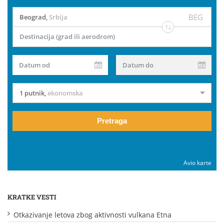
BEG
Beograd
,
Srbija
Destinacija (grad ili aerodrom)
Datum od
Datum do
1 putnik
,
ekonomska
Pretraga
Avio karte
KRATKE VESTI
Otkazivanje letova zbog aktivnosti vulkana Etna