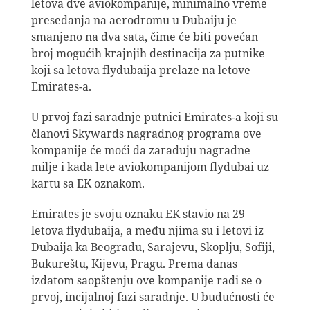
letova dve aviokompanije, minimalno vreme
presedanja na aerodromu u Dubaiju je
smanjeno na dva sata, čime će biti povećan
broj mogućih krajnjih destinacija za putnike
koji sa letova flydubaija prelaze na letove
Emirates-a.
U prvoj fazi saradnje putnici Emirates-a koji su
članovi Skywards nagradnog programa ove
kompanije će moći da zarađuju nagradne
milje i kada lete aviokompanijom flydubai uz
kartu sa EK oznakom.
Emirates je svoju oznaku EK stavio na 29
letova flydubaija, a među njima su i letovi iz
Dubaija ka Beogradu, Sarajevu, Skoplju, Sofiji,
Bukureštu, Kijevu, Pragu. Prema danas
izdatom saopštenju ove kompanije radi se o
prvoj, incijalnoj fazi saradnje. U budućnosti će