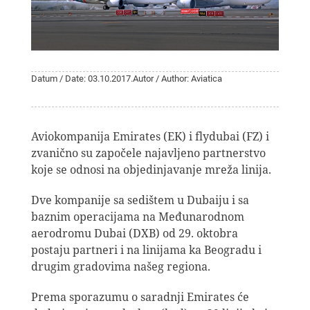
Datum / Date: 03.10.2017.
Autor / Author: Aviatica
Aviokompanija Emirates (EK) i flydubai (FZ) i
zvanično su započele najavljeno partnerstvo
koje se odnosi na objedinjavanje mreža linija.
Dve kompanije sa sedištem u Dubaiju i sa
baznim operacijama na Međunarodnom
aerodromu Dubai (DXB) od 29. oktobra
postaju partneri i na linijama ka Beogradu i
drugim gradovima našeg regiona.
Prema sporazumu o saradnji Emirates će