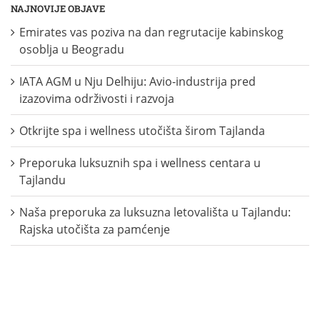
NAJNOVIJE OBJAVE
Emirates vas poziva na dan regrutacije kabinskog
osoblja u Beogradu
IATA AGM u Nju Delhiju: Avio-industrija pred
izazovima održivosti i razvoja
Otkrijte spa i wellness utočišta širom Tajlanda
Preporuka luksuznih spa i wellness centara u
Tajlandu
Naša preporuka za luksuzna letovališta u Tajlandu:
Rajska utočišta za pamćenje