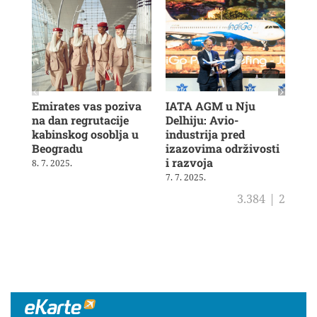
Emirates vas poziva
IATA AGM u Nju
Veš
na dan regrutacije
Delhiju: Avio-
u b
kabinskog osoblja u
industrija pred
ras
Beogradu
izazovima održivosti
19. 
i razvoja
8. 7. 2025.
7. 7. 2025.
3.384
|
2