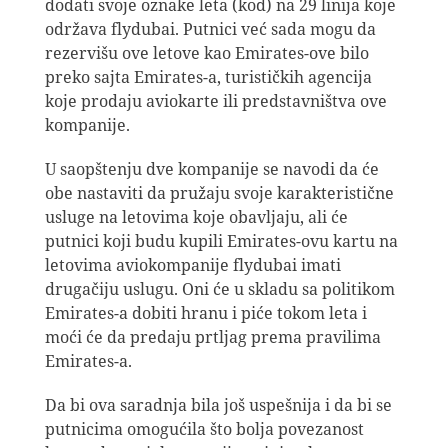
dodati svoje oznake leta (kod) na 29 linija koje
održava flydubai. Putnici već sada mogu da
rezervišu ove letove kao Emirates-ove bilo
preko sajta Emirates-a, turističkih agencija
koje prodaju aviokarte ili predstavništva ove
kompanije.
U saopštenju dve kompanije se navodi da će
obe nastaviti da pružaju svoje karakteristične
usluge na letovima koje obavljaju, ali će
putnici koji budu kupili Emirates-ovu kartu na
letovima aviokompanije flydubai imati
drugačiju uslugu. Oni će u skladu sa politikom
Emirates-a dobiti hranu i piće tokom leta i
moći će da predaju prtljag prema pravilima
Emirates-a.
Da bi ova saradnja bila još uspešnija i da bi se
putnicima omogućila što bolja povezanost