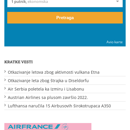
1 putnik
,
ekonomska
Pretraga
Avio karte
KRATKE VESTI
Otkazivanje letova zbog aktivnosti vulkana Etna
Otkazivanje leta zbog štrajka u Diseldorfu
Air Serbia poletela ka Izmiru i Lisabonu
Austrian Airlines sa plusom završio 2022.
Lufthansa naručila 15 Airbusovih širokotrupaca A350