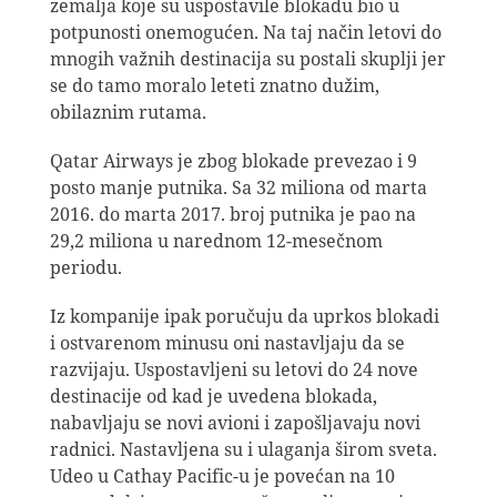
zemalja koje su uspostavile blokadu bio u
potpunosti onemogućen. Na taj način letovi do
mnogih važnih destinacija su postali skuplji jer
se do tamo moralo leteti znatno dužim,
obilaznim rutama.
Qatar Airways je zbog blokade prevezao i 9
posto manje putnika. Sa 32 miliona od marta
2016. do marta 2017. broj putnika je pao na
29,2 miliona u narednom 12-mesečnom
periodu.
Iz kompanije ipak poručuju da uprkos blokadi
i ostvarenom minusu oni nastavljaju da se
razvijaju. Uspostavljeni su letovi do 24 nove
destinacije od kad je uvedena blokada,
nabavljaju se novi avioni i zapošljavaju novi
radnici. Nastavljena su i ulaganja širom sveta.
Udeo u Cathay Pacific-u je povećan na 10