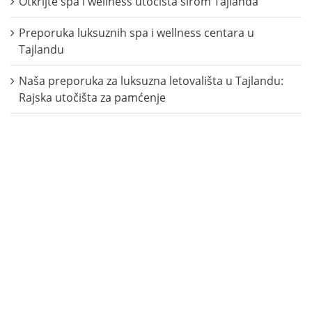
Otkrijte spa i wellness utočišta širom Tajlanda
Preporuka luksuznih spa i wellness centara u
Tajlandu
Naša preporuka za luksuzna letovališta u Tajlandu:
Rajska utočišta za pamćenje