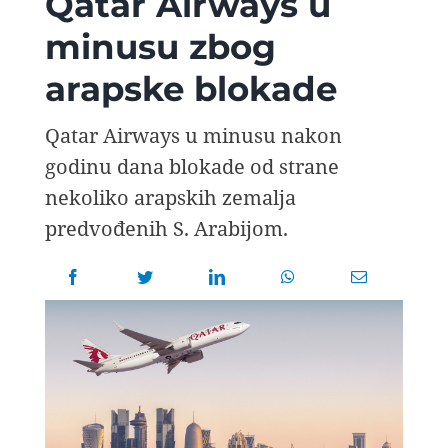
Qatar Airways u
AVIOPEDIA
minusu zbog
arapske blokade
SPECIJAL
Qatar Airways u minusu nakon
FOTO PRIČA
godinu dana blokade od strane
nekoliko arapskih zemalja
TEMA
predvođenih S. Arabijom.
AGENT
Search
for: