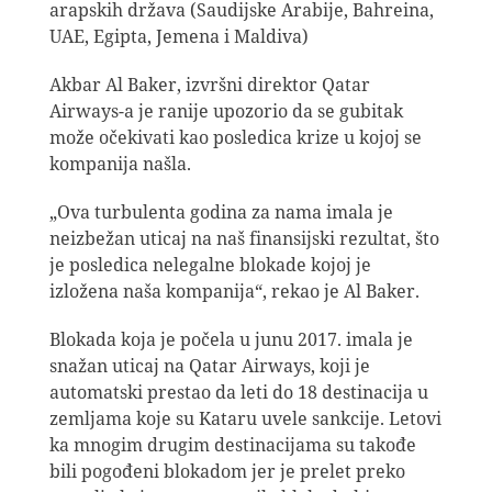
arapskih država (Saudijske Arabije, Bahreina,
UAE, Egipta, Jemena i Maldiva)
Akbar Al Baker, izvršni direktor Qatar
Airways-a je ranije upozorio da se gubitak
može očekivati kao posledica krize u kojoj se
kompanija našla.
„Ova turbulenta godina za nama imala je
neizbežan uticaj na naš finansijski rezultat, što
je posledica nelegalne blokade kojoj je
izložena naša kompanija“, rekao je Al Baker.
Blokada koja je počela u junu 2017. imala je
snažan uticaj na Qatar Airways, koji je
automatski prestao da leti do 18 destinacija u
zemljama koje su Kataru uvele sankcije. Letovi
ka mnogim drugim destinacijama su takođe
bili pogođeni blokadom jer je prelet preko