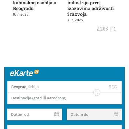
kabinskog osoblja u
industrija pred
ras
Beogradu
izazovima održivosti
19. 
i razvoja
8. 7. 2025.
7. 7. 2025.
2.263
|
1
BEG
Beograd
,
Srbija
Destinacija (grad ili aerodrom)
Datum od
Datum do