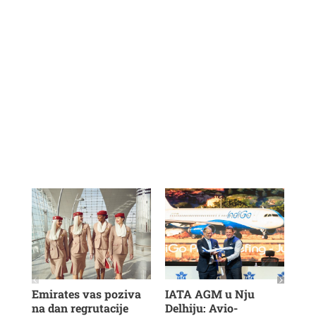
Emirates vas poziva
IATA AGM u Nju
Veš
na dan regrutacije
Delhiju: Avio-
u b