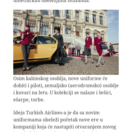
umetničkim obeležjima Istanbula.
Osim kabinskog osoblja, nove uniforme će
dobiti i piloti, zemaljsko (aerodromsko) osoblje
i kuvari na letu. U kolekciji se nalaze i šeširi,
ešarpe, torbe.
Ideja Turkish Airlines-a je da sa novim
uniformama obeleži početak nove ere u
kompaniji koja će nastupiti otvaranjem novog