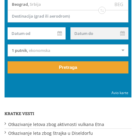
BEG
Beograd
,
Srbija
Destinacija (grad ili aerodrom)
Datum od
Datum do
1 putnik
,
ekonomska
Pretraga
Avio karte
KRATKE VESTI
Otkazivanje letova zbog aktivnosti vulkana Etna
Otkazivanje leta zbog štrajka u Diseldorfu