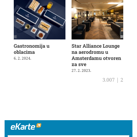
Gastronomija u
Star Alliance Lounge
Aus
oblacima
na aerodromu u
tar
Amsterdamu otvoren
6. 2. 2024.
13. 
za sve
27. 2. 2023.
3.007
|
2