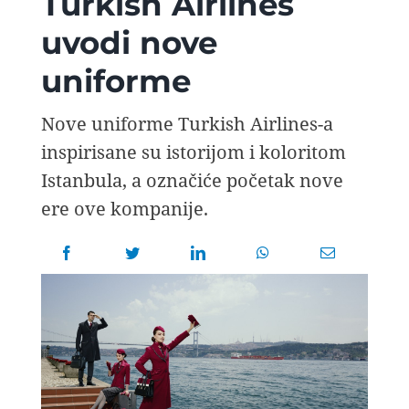
Turkish Airlines
AVIOPEDIA
uvodi nove
uniforme
SPECIJAL
Nove uniforme Turkish Airlines-a
FOTO PRIČA
inspirisane su istorijom i koloritom
Istanbula, a označiće početak nove
TEMA
ere ove kompanije.
AGENT
Search
for: