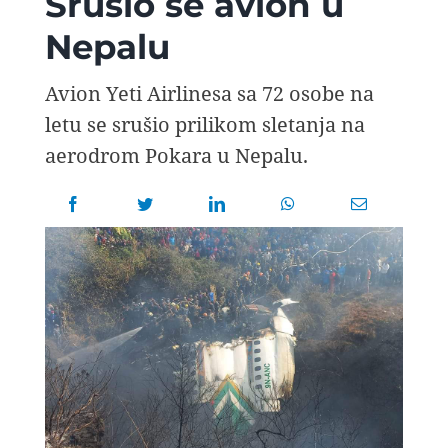
Srušio se avion u
AVIOPEDIA
Nepalu
SPECIJAL
Avion Yeti Airlinesa sa 72 osobe na
letu se srušio prilikom sletanja na
FOTO PRIČA
aerodrom Pokara u Nepalu.
TEMA
AGENT
Search
for: