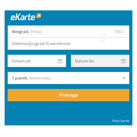
BEG
Beograd
,
Srbija
Destinacija (grad ili aerodrom)
Datum od
Datum do
1 putnik
,
ekonomska
Pretraga
Avio karte