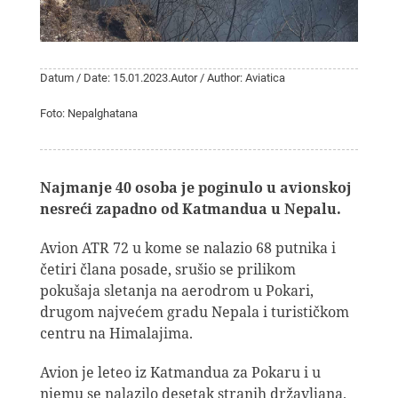
Datum / Date: 15.01.2023.
Autor / Author: Aviatica
Foto: Nepalghatana
Najmanje 40 osoba je poginulo u avionskoj
nesreći zapadno od Katmandua u Nepalu.
Avion ATR 72 u kome se nalazio 68 putnika i
četiri člana posade, srušio se prilikom
pokušaja sletanja na aerodrom u Pokari,
drugom najvećem gradu Nepala i turističkom
centru na Himalajima.
Avion je leteo iz Katmandua za Pokaru i u
njemu se nalazilo desetak stranih državljana.