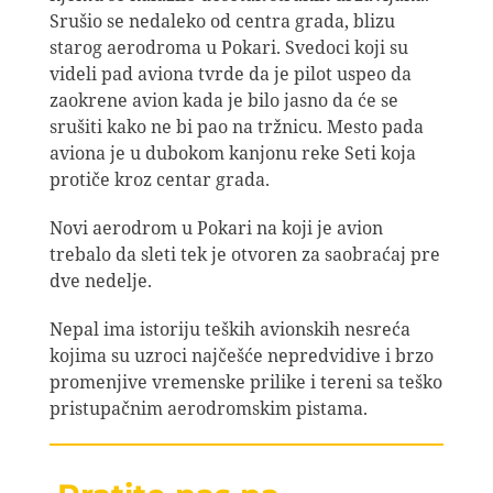
Srušio se nedaleko od centra grada, blizu
starog aerodroma u Pokari. Svedoci koji su
videli pad aviona tvrde da je pilot uspeo da
zaokrene avion kada je bilo jasno da će se
srušiti kako ne bi pao na tržnicu. Mesto pada
aviona je u dubokom kanjonu reke Seti koja
protiče kroz centar grada.
Novi aerodrom u Pokari na koji je avion
trebalo da sleti tek je otvoren za saobraćaj pre
dve nedelje.
Nepal ima istoriju teških avionskih nesreća
kojima su uzroci najčešće nepredvidive i brzo
promenjive vremenske prilike i tereni sa teško
pristupačnim aerodromskim pistama.