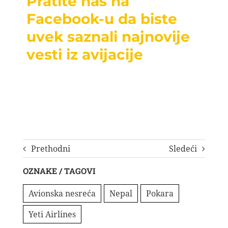
Pratite nas na
Facebook-u da biste
uvek saznali najnovije
vesti iz avijacije
Prethodni
Sledeći
OZNAKE / TAGOVI
Avionska nesreća
Nepal
Pokara
Yeti Airlines