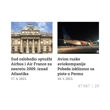
Sud oslobodio optužbi
Avion ruske
Avi
Airbus i Air France za
aviokompanije
pol
nesreću 2009. iznad
Pobeda iskliznuo sa
va
Atlantika
piste u Permu
u L
17. 4. 2023.
10. 1. 2023.
19. 
47.947
|
29