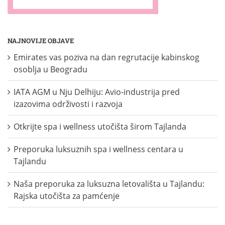
NAJNOVIJE OBJAVE
Emirates vas poziva na dan regrutacije kabinskog
osoblja u Beogradu
IATA AGM u Nju Delhiju: Avio-industrija pred
izazovima održivosti i razvoja
Otkrijte spa i wellness utočišta širom Tajlanda
Preporuka luksuznih spa i wellness centara u
Tajlandu
Naša preporuka za luksuzna letovališta u Tajlandu:
Rajska utočišta za pamćenje