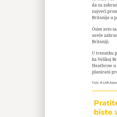
da su zabran
najveći pro
Britanije u 
Osim avio sa
uvele zabran
Britaniji.
U trenutku p
ka Velikoj Br
Heathrow u 1
planirani p
Foto: © LHR Airpor
Prati
biste 