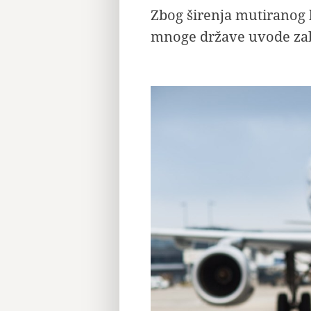
Zbog širenja mutiranog 
mnoge države uvode zabr