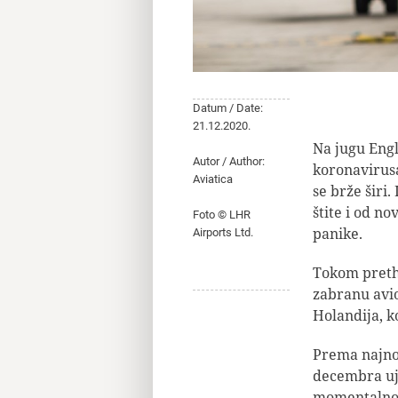
Datum / Date:
21.12.2020.
Na jugu Engl
Autor / Author:
koronavirusa
Aviatica
se brže širi.
štite i od no
Foto © LHR
panike.
Airports Ltd.
Tokom preth
zabranu avio
Holandija, k
Prema najno
decembra uju
momentalno s