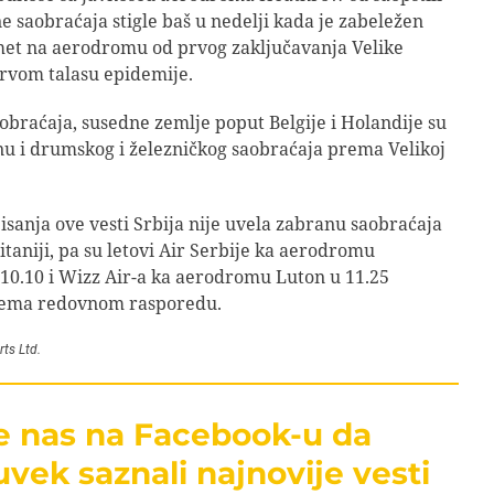
e saobraćaja stigle baš u nedelji kada je zabeležen
met na aerodromu od prvog zaključavanja Velike
prvom talasu epidemije.
obraćaja, susedne zemlje poput Belgije i Holandije su
u i drumskog i železničkog saobraćaja prema Velikoj
isanja ove vesti Srbija nije uvela zabranu saobraćaja
itaniji, pa su letovi Air Serbije ka aerodromu
0.10 i Wizz Air-a ka aerodromu Luton u 11.25
rema redovnom rasporedu.
ts Ltd.
te nas na Facebook-u da
uvek saznali najnovije vesti