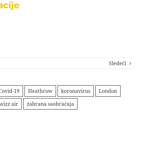
acije
Sledeći
Covid-19
Heathrow
koronavirus
London
wizz air
zabrana saobraćaja