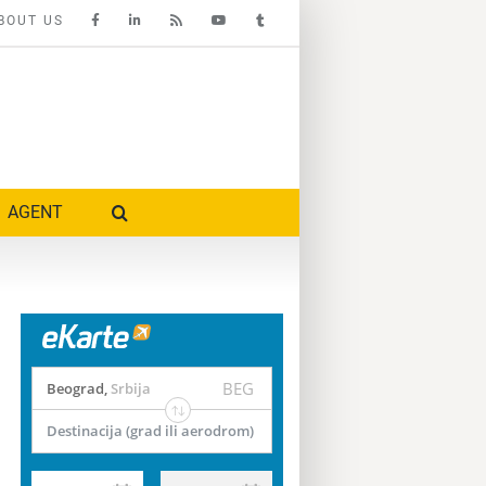
BOUT US
AGENT
BEG
Beograd
,
Srbija
Destinacija (grad ili aerodrom)