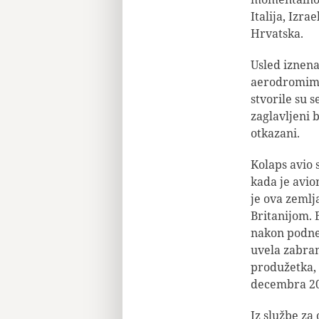
Italija, Izr
Hrvatska.
Usled iznen
aerodromim
stvorile su s
zaglavljeni 
otkazani.
Kolaps avio 
kada je avio
je ova zemlj
Britanijom. B
nakon podne
uvela zabran
produžetka,
decembra 20
Iz službe za