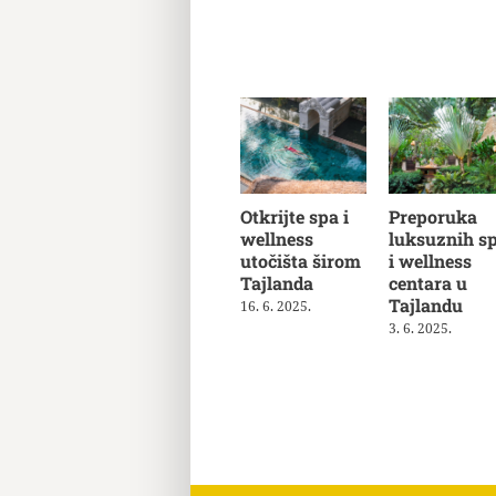
Otkrijte spa i
Preporuka
wellness
luksuznih s
utočišta širom
i wellness
Tajlanda
centara u
Tajlandu
16. 6. 2025.
3. 6. 2025.