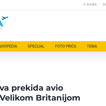
O NAMA
A
AVIOPEDIA
SPECIJAL
FOTO PRIČA
TEMA
ava prekida avio
 Velikom Britanijom