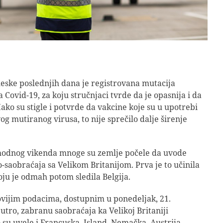
eske poslednjih dana je registrovana mutacija
 Covid-19, za koju stručnjaci tvrde da je opasnija i da
 Iako su stigle i potvrde da vakcine koje su u upotrebi
vog mutiranog virusa, to nije sprečilo dalje širenje
odnog vikenda mnoge su zemlje počele da uvode
-saobraćaja sa Velikom Britanijom. Prva je to učinila
oju je odmah potom sledila Belgija.
vijim podacima, dostupnim u ponedeljak, 21.
tro, zabranu saobraćaja ka Velikoj Britaniji
u uvele i Francuska, Island, Nemačka, Austrija,