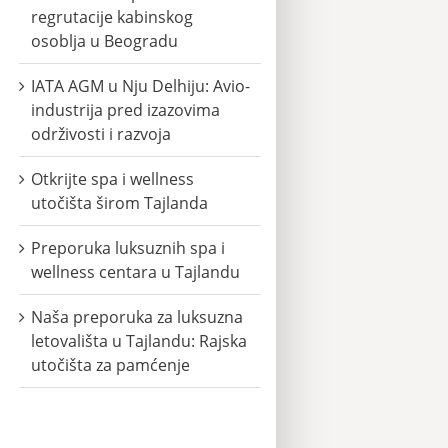
regrutacije kabinskog
osoblja u Beogradu
IATA AGM u Nju Delhiju: Avio-
industrija pred izazovima
održivosti i razvoja
Otkrijte spa i wellness
utočišta širom Tajlanda
Preporuka luksuznih spa i
wellness centara u Tajlandu
Naša preporuka za luksuzna
letovališta u Tajlandu: Rajska
utočišta za pamćenje