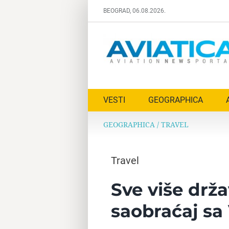
Skip
BEOGRAD, 06.08.2026.
to
content
VESTI
GEOGRAPHICA
GEOGRAPHICA
/
TRAVEL
Travel
Sve više drž
saobraćaj sa