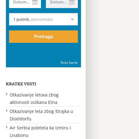
Datum od
Datum do
1 putnik
,
ekonomska
Pretraga
Avio karte
KRATKE VESTI
Otkazivanje letova zbog
aktivnosti vulkana Etna
Otkazivanje leta zbog štrajka u
Diseldorfu
Air Serbia poletela ka Izmiru i
Lisabonu