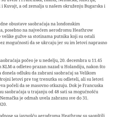
ael i Kuvajt, a od zemalja u našem okruženju Bugarska i
adne obustave saobraćaja na londonskim
a, posebno na najvećem aerodromu Heathrow
e velike gužve sa stotinama putnika koji su ostali
bez mogućnosti da se ukrcaju jer su im letovi naprasno
saobraćaja počeo je u nedelju, 20. decembra u 11.45
n KLM-a odleteo prazan nazad u Holandiju, nakon što
a donela odluku da zabrani saobraćaj sa Velikom
rojni letovi pre tog trenutka su odleteli, ali su letovi
va počeli da se masovno otkazuju. Dok je Francuska
u saobraćaja u trajanju od 48 sati sa mogućnošću
 Nemačka je odmah uvela zabranu sve do 31.
20.
 odnose sa javnošću aerodroma Heathrow su saopštili