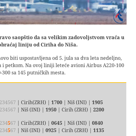
ravo saopštio da sa velikim zadovoljstvom vraća u
braćaj liniju od Ciriha do Niša.
ovo biti uspostavljena od 5. jula sa dva leta nedeljno,
i petkom. Na ovoj liniji leteće avioni Airbus A220-100
0-300 sa 145 putničkih mesta.
234567
| Cirih(ZRH) |
1700
| Niš (INI) |
1905
2
34567
| Niš (INI) |
1950
| Cirih (ZRH) |
2200
234
5
67
| Cirih(ZRH) |
0645
| Niš (INI) |
0840
234
5
67
| Niš (INI) |
0925
| Cirih (ZRH) |
1135