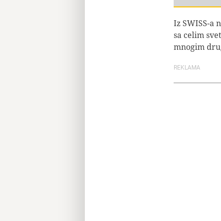
Iz SWISS-a n
sa celim sve
mnogim drug
REKLAMA