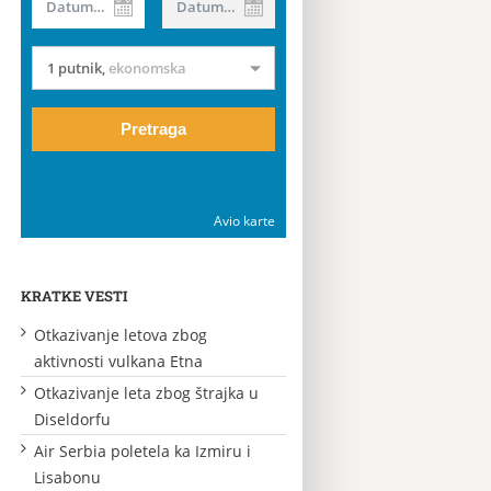
Datum od
Datum do
1 putnik
,
ekonomska
Pretraga
Avio karte
KRATKE VESTI
Otkazivanje letova zbog
aktivnosti vulkana Etna
Otkazivanje leta zbog štrajka u
Diseldorfu
Air Serbia poletela ka Izmiru i
Lisabonu