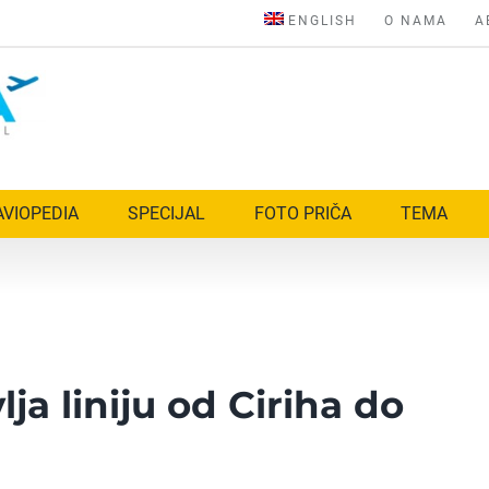
ENGLISH
O NAMA
A
AVIOPEDIA
SPECIJAL
FOTO PRIČA
TEMA
a liniju od Ciriha do