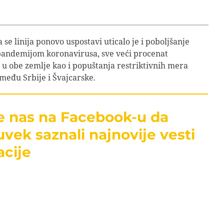
 se linija ponovo uspostavi uticalo je i poboljšanje
 pandemijom koronavirusa, sve veći procenat
 u obe zemlje kao i popuštanja restriktivnih mera
među Srbije i Švajcarske.
te nas na Facebook-u da
uvek saznali najnovije vesti
acije