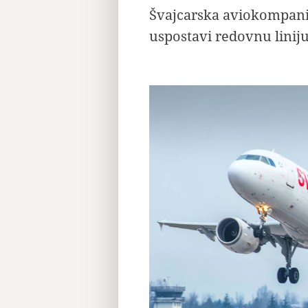
Švajcarska aviokompani
uspostavi redovnu liniju