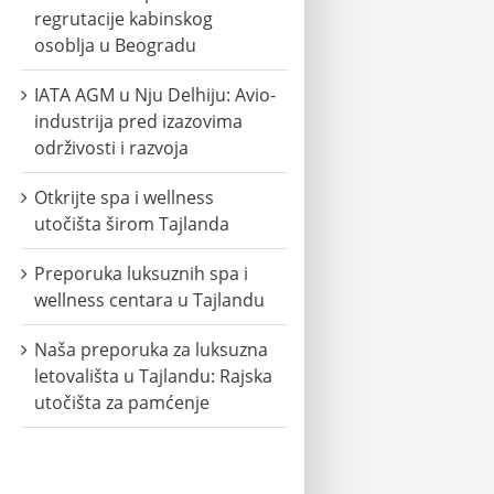
regrutacije kabinskog
osoblja u Beogradu
IATA AGM u Nju Delhiju: Avio-
industrija pred izazovima
održivosti i razvoja
Otkrijte spa i wellness
utočišta širom Tajlanda
Preporuka luksuznih spa i
wellness centara u Tajlandu
Naša preporuka za luksuzna
letovališta u Tajlandu: Rajska
utočišta za pamćenje