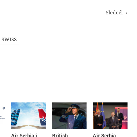
Sledeći
SWISS
Air Serbia i
British
Air Serbia