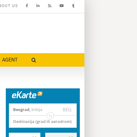
BOUT US
AGENT
BEG
Beograd
,
Srbija
Destinacija (grad ili aerodrom)