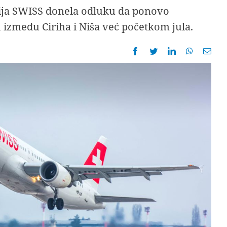
ja SWISS donela odluku da ponovo
 između Ciriha i Niša već početkom jula.