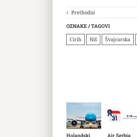
Prethodni
OZNAKE / TAGOVI
Cirih
Niš
Švajcarska
Holandski
Air Serbia