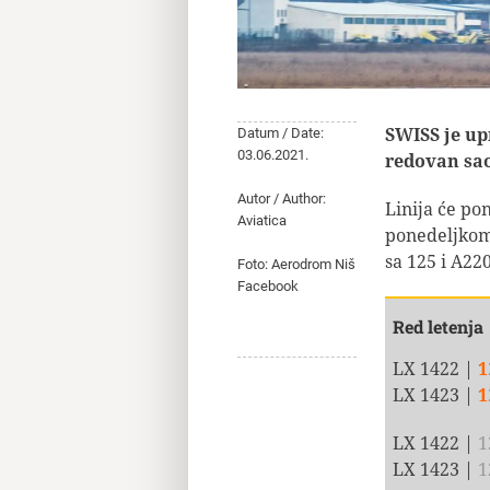
SWISS je up
Datum / Date:
03.06.2021.
redovan sao
Autor / Author:
Linija će pon
Aviatica
ponedeljkom 
sa 125 i A22
Foto: Aerodrom Niš
Facebook
Red letenja
LX 1422 |
1
LX 1423 |
1
LX 1422 |
1
LX 1423 |
1