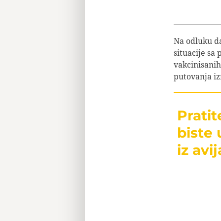
Na odluku da
situacije sa
vakcinisanih
putovanja iz
Prati
biste 
iz avij