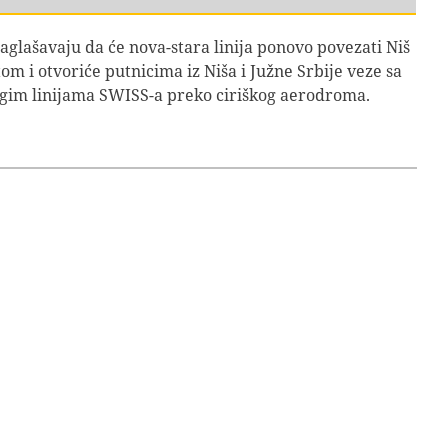
aglašavaju da će nova-stara linija ponovo povezati Niš
tom i otvoriće putnicima iz Niša i Južne Srbije veze sa
im linijama SWISS-a preko ciriškog aerodroma.