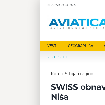
Skip
BEOGRAD, 06.08.2026.
to
content
VESTI
GEOGRAPHICA
VESTI
/
RUTE
Rute
/
Srbija i region
SWISS obnavlj
Niša