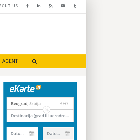
BOUT US
AGENT
BEG
Beograd
,
Srbija
Destinacija (grad ili aerodrom)
Datum od
Datum do