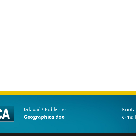
Izdavač / Publisher:
Konta
Geographica doo
e-mail