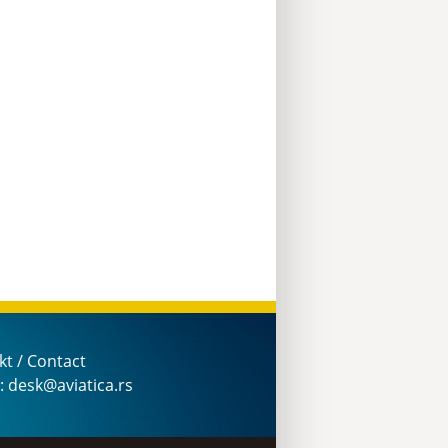
kt / Contact
: desk@aviatica.rs