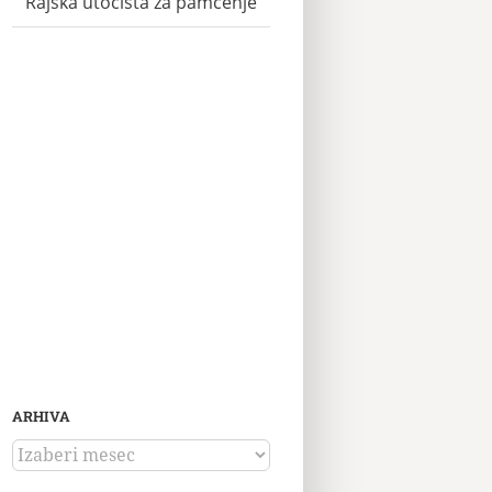
Rajska utočišta za pamćenje
ARHIVA
ARHIVA