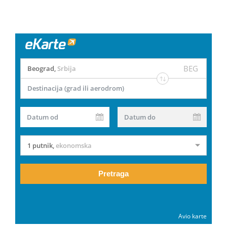
BEG
Beograd
,
Srbija
Destinacija (grad ili aerodrom)
Datum od
Datum do
1 putnik
,
ekonomska
Pretraga
Avio karte