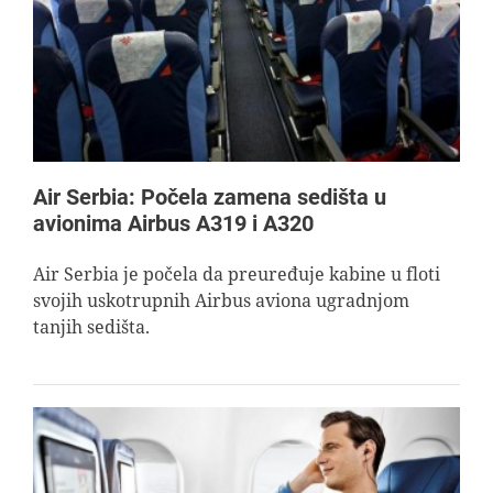
AVIOPEDIA
SPECIJAL
FOTO PRIČA
Air Serbia: Počela zamena sedišta u
avionima Airbus A319 i A320
TEMA
Air Serbia je počela da preuređuje kabine u floti
svojih uskotrupnih Airbus aviona ugradnjom
AGENT
tanjih sedišta.
Search
for: