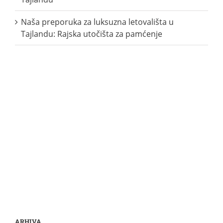
Naša preporuka za luksuzna letovališta u
Tajlandu: Rajska utočišta za pamćenje
ARHIVA